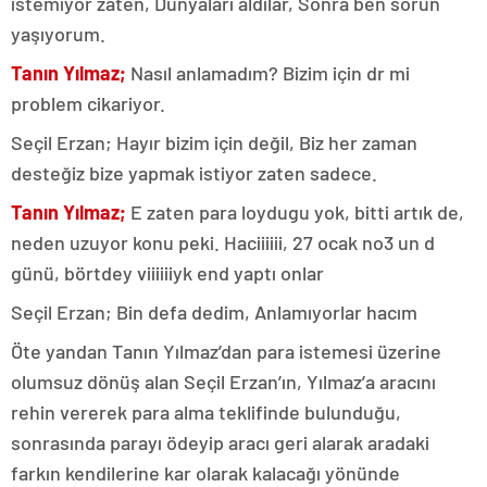
istemiyor zaten, Dünyaları aldılar, Sonra ben sorun
yaşıyorum.
Tanın Yılmaz;
Nasıl anlamadım? Bizim için dr mi
problem cikariyor.
Seçil Erzan; Hayır bizim için değil, Biz her zaman
desteğiz bize yapmak istiyor zaten sadece.
Tanın Yılmaz;
E zaten para loydugu yok, bitti artık de,
neden uzuyor konu peki. Haciiiiii, 27 ocak no3 un d
günü, börtdey viiiiiiyk end yaptı onlar
Seçil Erzan; Bin defa dedim, Anlamıyorlar hacım
Öte yandan Tanın Yılmaz’dan para istemesi üzerine
olumsuz dönüş alan Seçil Erzan’ın, Yılmaz’a aracını
rehin vererek para alma teklifinde bulunduğu,
sonrasında parayı ödeyip aracı geri alarak aradaki
farkın kendilerine kar olarak kalacağı yönünde