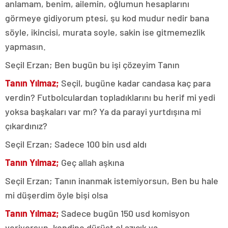
anlamam, benim, ailemin, oğlumun hesaplarını
görmeye gidiyorum ptesi, şu kod mudur nedir bana
söyle, ikincisi, murata soyle, sakin ise gitmemezlik
yapmasın.
Seçil Erzan; Ben bugün bu işi çözeyim Tanın
Tanın Yılmaz;
Seçil, bugüne kadar candasa kaç para
verdin? Futbolculardan topladıklarını bu herif mi yedi
yoksa başkaları var mı? Ya da parayi yurtdışına mi
çıkardınız?
Seçil Erzan; Sadece 100 bin usd aldı
Tanın Yılmaz;
Geç allah aşkına
Seçil Erzan; Tanın inanmak istemiyorsun, Ben bu hale
mi düşerdim öyle bişi olsa
Tanın Yılmaz;
Sadece bugün 150 usd komisyon
veriyorsun, kendine dürüst ol azıcık ya