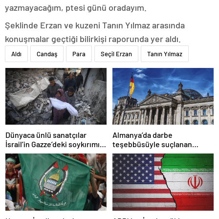
yazmayacağım, ptesi günü oradayım.
Şeklinde Erzan ve kuzeni Tanın Yılmaz arasında
konuşmalar geçtiği bilirkişi raporunda yer aldı.
Aldı
Candaş
Para
Seçil Erzan
Tanın Yılmaz
Dünyaca ünlü sanatçılar
Almanya’da darbe
İsrail’in Gazze’deki soykırımını
teşebbüsüyle suçlanan
kınadı
örgüte ait dernek yasaklandı