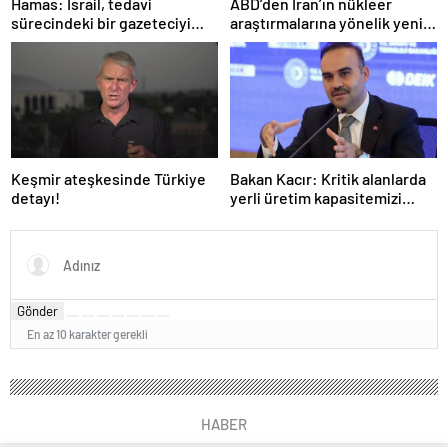
Hamas: İsrail, tedavi
ABD’den İran’ın nükleer
sürecindeki bir gazeteciyi
araştırmalarına yönelik yeni
öldürerek savaş suçu
yaptırımlar
işlemiştir
Keşmir ateşkesinde Türkiye
Bakan Kacır: Kritik alanlarda
detayı!
yerli üretim kapasitemizi
artıracağız
Gönder
En az 10 karakter gerekli
HABER