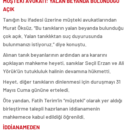
MÜŞTEKİ AVUKATI: YALAN BEYANDA BULUNDUĞU
AÇIK
Tanığın bu ifadesi üzerine müşteki avukatlarından
Murat Öksüz, “Bu tanıkların yalan beyanda bulunduğu
çok açık. Yalan tanıklıktan suç duyurusunda
bulunmanızı istiyoruz.” diye konuştu.
Alınan tanık beyanlarının ardından ara kararını
açıklayan mahkeme heyeti, sanıklar Seçil Erzan ve Ali
Yörük’ün tutukluluk halinin devamına hükmetti.
Heyet, diğer tanıkların dinlenmesi için duruşmayı 31
Mayıs Cuma gününe erteledi.
Öte yandan, Fatih Terim’in ”müşteki” olarak yer aldığı
birleştirme talepli hazırlanan iddianamenin
mahkemece kabul edildiği öğrenildi.
İDDİANAMEDEN