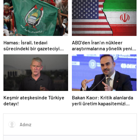
Hamas: İsrail, tedavi
ABD’den İran’ın nükleer
sürecindeki bir gazeteciyi
araştırmalarına yönelik yeni
öldürerek savaş suçu
yaptırımlar
işlemiştir
Keşmir ateşkesinde Türkiye
Bakan Kacır: Kritik alanlarda
detayı!
yerli üretim kapasitemizi
artıracağız