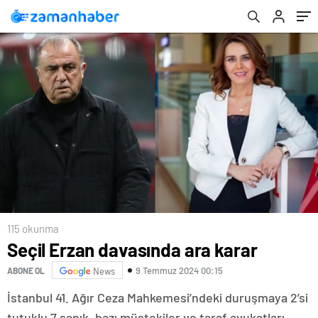
115 okunma
Seçil Erzan davasında ara karar
9 Temmuz 2024 00:15
ABONE OL
News
İstanbul 41. Ağır Ceza Mahkemesi’ndeki duruşmaya 2’si
tutuklu 7 sanık, bazı müştekiler ve taraf avukatları