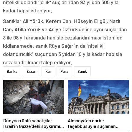
nitelikli dolandırıcılık” suçlarından 93 yıldan 305 yıla
kadar hapsi isteniyor.
Sanıklar Ali Yörük, Kerem Can, Hüseyin Eligül, Nazlı
Can, Atilla Yörük ve Asiye Öztürk’ün ise aynı suçlardan
3 ile 98 yıl arasında hapisle cezalandırılması istenilen
iddianamede, sanık Rüya Sağır’ın da “nitelikli
dolandırıcılık” suçundan 3 yıldan 10 yıla kadar hapisle
cezalandırılması talep ediliyor.
Banka
Erzan
Kar
Para
Sanık
Dünyaca ünlü sanatçılar
Almanya’da darbe
İsrail’in Gazze’deki soykırımını
teşebbüsüyle suçlanan
kınadı
örgüte ait dernek yasaklandı