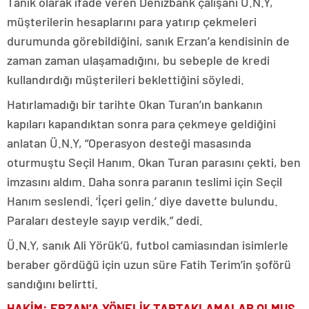
Tanık olarak ifade veren Denizbank çalışanı Ü.N.Y,
müşterilerin hesaplarını para yatırıp çekmeleri
durumunda görebildiğini, sanık Erzan’a kendisinin de
zaman zaman ulaşamadığını, bu sebeple de kredi
kullandırdığı müşterileri beklettiğini söyledi.
Hatırlamadığı bir tarihte Okan Turan’ın bankanın
kapıları kapandıktan sonra para çekmeye geldiğini
anlatan Ü.N.Y, “Operasyon desteği masasında
oturmuştu Seçil Hanım. Okan Turan parasını çekti, ben
imzasını aldım. Daha sonra paranın teslimi için Seçil
Hanım seslendi. ‘İçeri gelin.’ diye davette bulundu.
Paraları desteyle sayıp verdik.” dedi.
Ü.N.Y, sanık Ali Yörük’ü, futbol camiasından isimlerle
beraber gördüğü için uzun süre Fatih Terim’in şoförü
sandığını belirtti.
HAKİM: ERZAN’A YÖNELİK TARTAKLAMALAR OLMUŞ