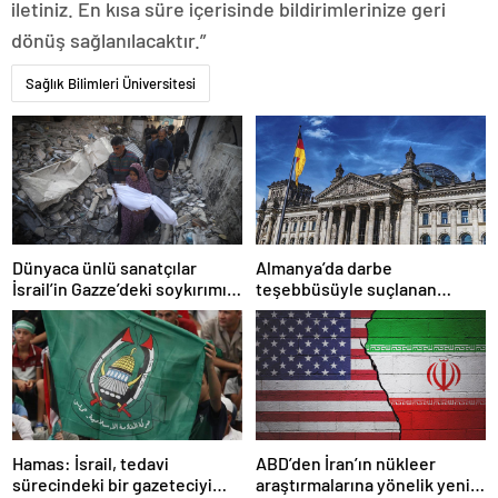
iletiniz. En kısa süre içerisinde bildirimlerinize geri
dönüş sağlanılacaktır.”
Sağlık Bilimleri Üniversitesi
Dünyaca ünlü sanatçılar
Almanya’da darbe
İsrail’in Gazze’deki soykırımını
teşebbüsüyle suçlanan
kınadı
örgüte ait dernek yasaklandı
Hamas: İsrail, tedavi
ABD’den İran’ın nükleer
sürecindeki bir gazeteciyi
araştırmalarına yönelik yeni