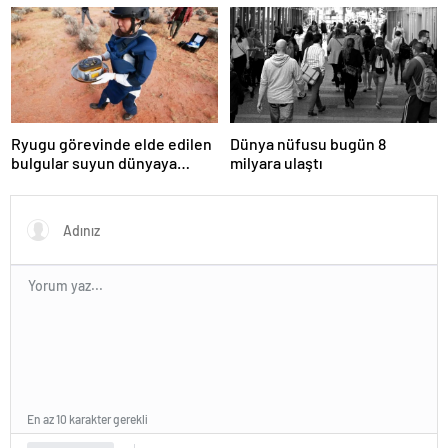
öldürerek savaş suçu
yaptırımlar
işlemiştir
Ryugu görevinde elde edilen
Dünya nüfusu bugün 8
bulgular suyun dünyaya
milyara ulaştı
asteroitlerce getirilmiş
olabileceğini gösteriyor
En az 10 karakter gerekli