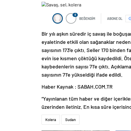
0
BEĞENDİM
ABONE OL
Bir yılı aşkın süredir iç savaş ile boğu
eyaletinde etkili olan sağanaklar neden
sayısının 173’e çıktı. Seller 170 binden f
evin ise kısmen çöktüğü kaydedildi. Öte
kaybedenlerin sayısı 71’e çıktı. Açıklam
sayısının 71’e yükseldiği ifade edildi.
Haber Kaynak : SABAH.COM.TR
“Yayınlanan tüm haber ve diğer içerikler i
üzerinden iletiniz. En kısa süre içerisin
Kolera
Sudan