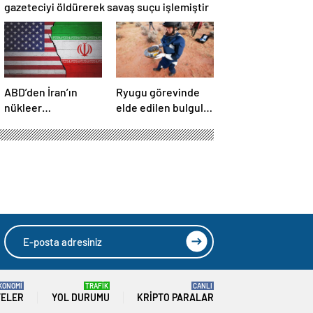
gazeteciyi öldürerek savaş suçu işlemiştir
ABD’den İran’ın
Ryugu görevinde
nükleer
elde edilen bulgular
araştırmalarına
suyun dünyaya
yönelik yeni
asteroitlerce
yaptırımlar
getirilmiş
olabileceğini
gösteriyor
KONOMİ
TRAFİK
CANLI
TELER
YOL DURUMU
KRIPTO PARALAR