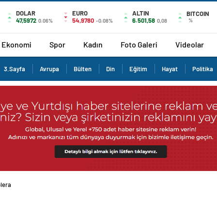
DOLAR
EURO
ALTIN
BITCOIN
47,5972
54,9780
6.501,58
%
0.06%
-0.08%
0,08
Ekonomi
Spor
Kadın
Foto Galeri
Videolar
3.Sayfa
Avrupa
Bülten
Din
Eğitim
Hayat
Politika
olera