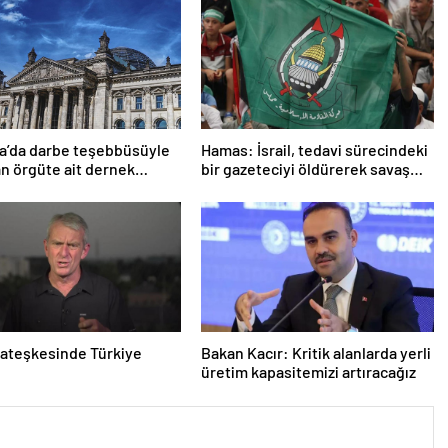
a’da darbe teşebbüsüyle
Hamas: İsrail, tedavi sürecindeki
n örgüte ait dernek
bir gazeteciyi öldürerek savaş
ndı
suçu işlemiştir
ateşkesinde Türkiye
Bakan Kacır: Kritik alanlarda yerli
üretim kapasitemizi artıracağız