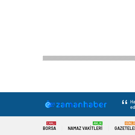
Ha
ed
CANLI
ANLIK
GÜNLÜ
BORSA
NAMAZ VAKITLERI
GAZETELE