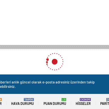
berleri anlık güncel olarak e-posta adresiniz üzerinden takip
ebilirsiniz.
K
TAHMİNİ
LİG
EKONOMİ
E
R
HAVA DURUMU
PUAN DURUMU
HISSELER
PARI