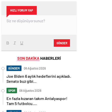
HIZLI YORUM YAP
GÖNDER
SON DAKİKA
HABERLERİ
GÜNDEM
06 Ağustos 2026
Joe Biden 6 aylık hedeflerini açıkladı.
Senato buz gibi…
SPOR
06 Ağustos 2026
En fazla kızaran takım Antalyaspor!
Tam 5 futbolcu….