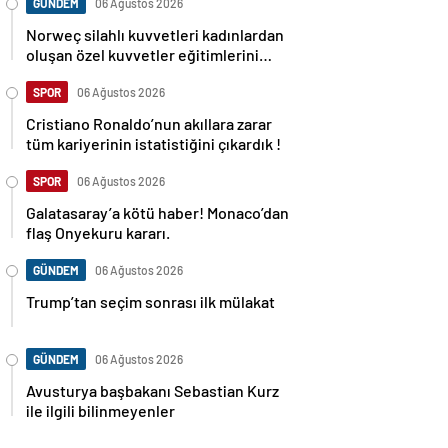
GÜNDEM
06 Ağustos 2026
Norweç silahlı kuvvetleri kadınlardan
oluşan özel kuvvetler eğitimlerini
başlattı.
SPOR
06 Ağustos 2026
Cristiano Ronaldo’nun akıllara zarar
tüm kariyerinin istatistiğini çıkardık !
SPOR
06 Ağustos 2026
Galatasaray’a kötü haber! Monaco’dan
flaş Onyekuru kararı.
GÜNDEM
06 Ağustos 2026
Trump’tan seçim sonrası ilk mülakat
GÜNDEM
06 Ağustos 2026
Avusturya başbakanı Sebastian Kurz
ile ilgili bilinmeyenler