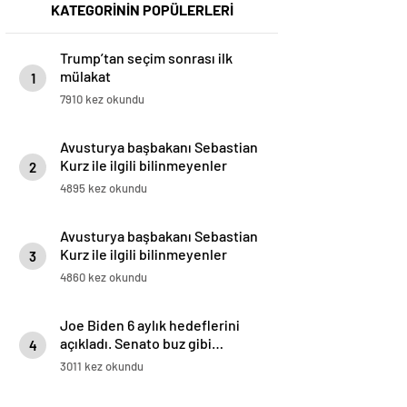
KATEGORİNİN POPÜLERLERİ
Trump’tan seçim sonrası ilk
mülakat
1
7910 kez okundu
Avusturya başbakanı Sebastian
Kurz ile ilgili bilinmeyenler
2
4895 kez okundu
Avusturya başbakanı Sebastian
Kurz ile ilgili bilinmeyenler
3
4860 kez okundu
Joe Biden 6 aylık hedeflerini
açıkladı. Senato buz gibi…
4
3011 kez okundu