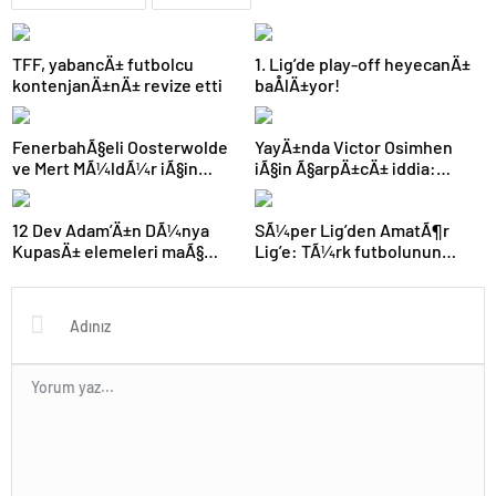
TFF, yabancÄ± futbolcu
1. Lig’de play-off heyecanÄ±
kontenjanÄ±nÄ± revize etti
baÅlÄ±yor!
FenerbahÃ§eli Oosterwolde
YayÄ±nda Victor Osimhen
ve Mert MÃ¼ldÃ¼r iÃ§in
iÃ§in Ã§arpÄ±cÄ± iddia:
olaylÄ± derbi davasÄ±nda
“Futbol tarihinin en
zorla getirme kararÄ±
bÃ¼yÃ¼k Åoku olur!”
12 Dev Adam’Ä±n DÃ¼nya
SÃ¼per Lig’den AmatÃ¶r
KupasÄ± elemeleri maÃ§
Lig’e: TÃ¼rk futbolunun
programÄ± aÃ§Ä±klandÄ±
kÃ¶klÃ¼ kulÃ¼pleri dibi
gÃ¶rdÃ¼