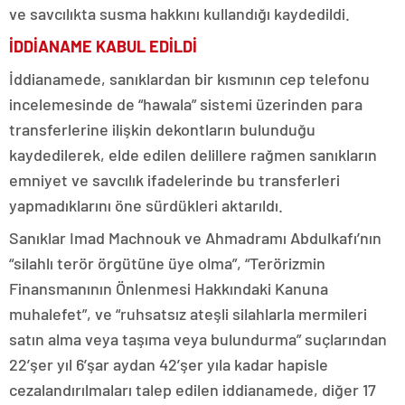
ve savcılıkta susma hakkını kullandığı kaydedildi.
İDDİANAME KABUL EDİLDİ
İddianamede, sanıklardan bir kısmının cep telefonu
incelemesinde de “hawala” sistemi üzerinden para
transferlerine ilişkin dekontların bulunduğu
kaydedilerek, elde edilen delillere rağmen sanıkların
emniyet ve savcılık ifadelerinde bu transferleri
yapmadıklarını öne sürdükleri aktarıldı.
Sanıklar Imad Machnouk ve Ahmadramı Abdulkafı’nın
“silahlı terör örgütüne üye olma”, “Terörizmin
Finansmanının Önlenmesi Hakkındaki Kanuna
muhalefet”, ve “ruhsatsız ateşli silahlarla mermileri
satın alma veya taşıma veya bulundurma” suçlarından
22’şer yıl 6’şar aydan 42’şer yıla kadar hapisle
cezalandırılmaları talep edilen iddianamede, diğer 17