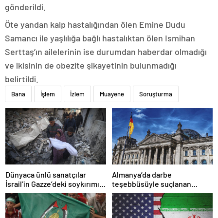
gönderildi.
Öte yandan kalp hastalığından ölen Emine Dudu
Samancı ile yaşlılığa bağlı hastalıktan ölen Ismihan
Serttaş’ın ailelerinin ise durumdan haberdar olmadığı
ve ikisinin de obezite şikayetinin bulunmadığı
belirtildi.
Bana
İşlem
İzlem
Muayene
Soruşturma
Dünyaca ünlü sanatçılar
Almanya’da darbe
İsrail’in Gazze’deki soykırımını
teşebbüsüyle suçlanan
kınadı
örgüte ait dernek yasaklandı