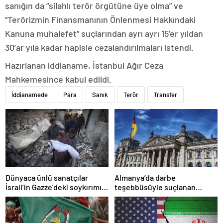
sanığın da “silahlı terör örgütüne üye olma” ve
“Terörizmin Finansmanının Önlenmesi Hakkındaki
Kanuna muhalefet” suçlarından ayrı ayrı 15’er yıldan
30’ar yıla kadar hapisle cezalandırılmaları istendi.
Hazırlanan iddianame, İstanbul Ağır Ceza
Mahkemesince kabul edildi.
İddianamede
Para
Sanık
Terör
Transfer
Dünyaca ünlü sanatçılar
Almanya’da darbe
İsrail’in Gazze’deki soykırımını
teşebbüsüyle suçlanan
kınadı
örgüte ait dernek yasaklandı