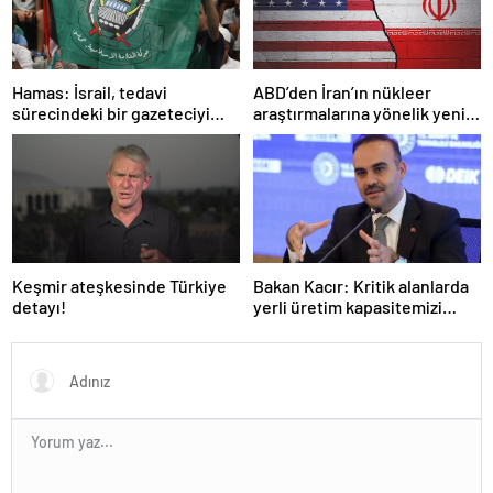
Hamas: İsrail, tedavi
ABD’den İran’ın nükleer
sürecindeki bir gazeteciyi
araştırmalarına yönelik yeni
öldürerek savaş suçu
yaptırımlar
işlemiştir
Keşmir ateşkesinde Türkiye
Bakan Kacır: Kritik alanlarda
detayı!
yerli üretim kapasitemizi
artıracağız