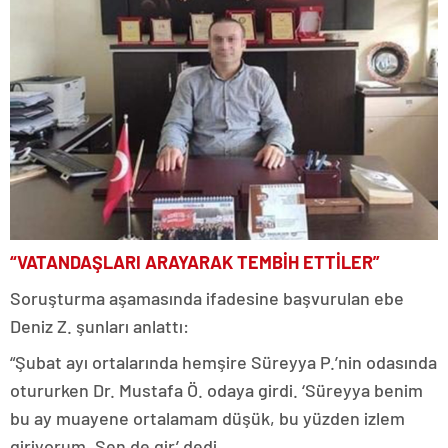
“VATANDAŞLARI ARAYARAK TEMBİH ETTİLER”
Soruşturma aşamasında ifadesine başvurulan ebe
Deniz Z. şunları anlattı:
“Şubat ayı ortalarında hemşire Süreyya P.’nin odasında
otururken Dr. Mustafa Ö. odaya girdi. ‘Süreyya benim
bu ay muayene ortalamam düşük, bu yüzden izlem
giriyorum. Sen de gir’ dedi.