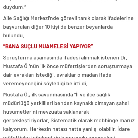
duydum.”
Aile Sağlığı Merkezi’nde görevli tanık olarak ifadelerine
başvurulan diğer 10 kişi de benzer beyanlarda
bulundu.
“BANA SUÇLU MUAMELESİ YAPIYOR”
Soruşturma aşamasında ifadesi alınmak istenen Dr.
Mustafa Ö.’nün ilk önce müfettişlerden soruşturmaya
dair evrakları istediği, evraklar olmadan ifade
veremeyeceğini söylediği belirtildi.
Mustafa Ö., ilk savunmasında “İl ve ilçe sağlık
müdürlüğü yetkilileri benden kaynaklı olmayan şahsi
husumetlerini mevzuata saklanarak
gerçekleştiriyorlar. Sistematik olarak mobbinge maruz
kalıyorum. Herkesin hatası hatta yanlışı olabilir. İdare
müfettişleri yönlendirip bana suçlu muamelesi