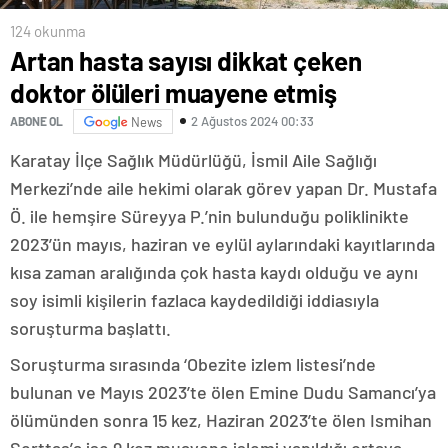
124 okunma
Artan hasta sayısı dikkat çeken
doktor ölüleri muayene etmiş
2 Ağustos 2024 00:33
ABONE OL
News
Karatay İlçe Sağlık Müdürlüğü, İsmil Aile Sağlığı
Merkezi’nde aile hekimi olarak görev yapan Dr. Mustafa
Ö. ile hemşire Süreyya P.’nin bulunduğu poliklinikte
2023’ün mayıs, haziran ve eylül aylarındaki kayıtlarında
kısa zaman aralığında çok hasta kaydı olduğu ve aynı
soy isimli kişilerin fazlaca kaydedildiği iddiasıyla
soruşturma başlattı.
Soruşturma sırasında ‘Obezite izlem listesi’nde
bulunan ve Mayıs 2023’te ölen Emine Dudu Samancı’ya
ölümünden sonra 15 kez, Haziran 2023’te ölen Ismihan
Serttaş’a ise 9 kez muayene işlemi yapıldığı ortaya