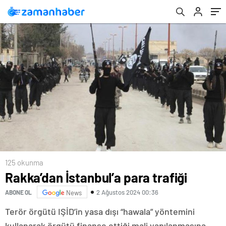
125 okunma
Rakka’dan İstanbul’a para trafiği
2 Ağustos 2024 00:36
ABONE OL
News
Terör örgütü IŞİD’in yasa dışı “hawala” yöntemini
kullanarak örgütü finanse ettiği mali yapılanmasına