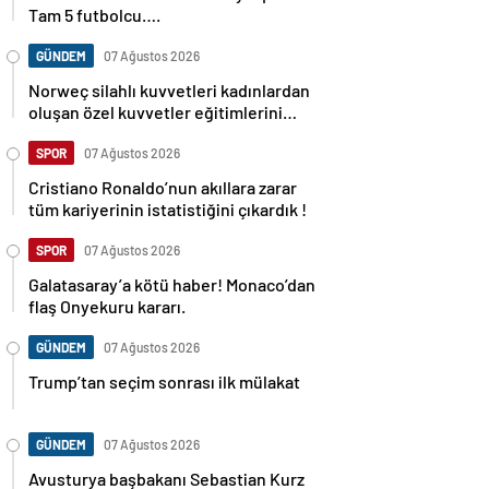
Tam 5 futbolcu….
GÜNDEM
07 Ağustos 2026
Norweç silahlı kuvvetleri kadınlardan
oluşan özel kuvvetler eğitimlerini
başlattı.
SPOR
07 Ağustos 2026
Cristiano Ronaldo’nun akıllara zarar
tüm kariyerinin istatistiğini çıkardık !
SPOR
07 Ağustos 2026
Galatasaray’a kötü haber! Monaco’dan
flaş Onyekuru kararı.
GÜNDEM
07 Ağustos 2026
Trump’tan seçim sonrası ilk mülakat
GÜNDEM
07 Ağustos 2026
Avusturya başbakanı Sebastian Kurz