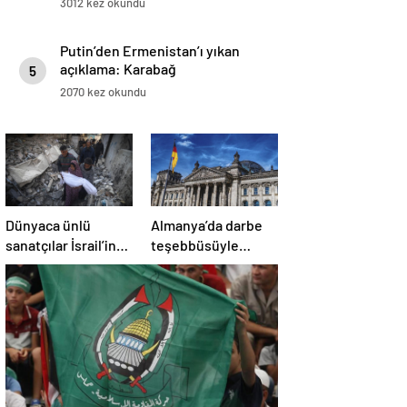
3012 kez okundu
Putin’den Ermenistan’ı yıkan
açıklama: Karabağ
5
Azerbaycan’ın ayrılmaz bir
2070 kez okundu
parçasıdır!
Dünyaca ünlü
Almanya’da darbe
sanatçılar İsrail’in
teşebbüsüyle
Gazze’deki
suçlanan örgüte ait
soykırımını kınadı
dernek yasaklandı