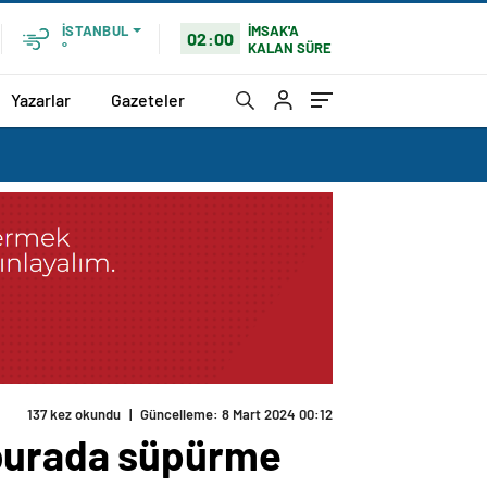
İMSAK'A
İSTANBUL
02:00
KALAN SÜRE
°
Yazarlar
Gazeteler
137 kez okundu
|
Güncelleme: 8 Mart 2024 00:12
 burada süpürme