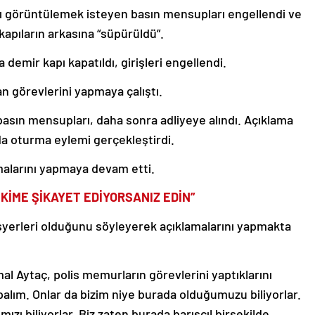
nı görüntülemek isteyen basın mensupları engellendi ve
 kapıların arkasına “süpürüldü”.
demir kapı kapatıldı, girişleri engellendi.
n görevlerini yapmaya çalıştı.
basın mensupları, daha sonra adliyeye alındı. Açıklama
da oturma eylemi gerçekleştirdi.
malarını yapmaya devam etti.
KİME ŞİKAYET EDİYORSANIZ EDİN”
işyerleri olduğunu söyleyerek açıklamalarını yapmakta
 Aytaç, polis memurların görevlerini yaptıklarını
palım. Onlar da bizim niye burada olduğumuzu biliyorlar.
mızı biliyorlar. Biz zaten burada barışçıl birşekilde