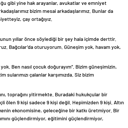
u gibi yine hak arayanlar, avukatlar ve emniyet
arkadaşlarımız bizim mesai arkadaşlarımız. Bunlar da
yetteyiz, çay ortağıyız.
nun yıllar önce söylediği bir şey hala içimde derttir.
oruz. Bağcılar’da oturuyorum. Güneşim yok, havam yok,
ok. Ben nasıl çocuk doğurayım”. Bizim güneşimizin,
zim sularımızı çalanlar karşımızda. Siz bizim
ını, toprağını yitirmekte. Buradaki hukukçular bir
li ölen 9 kişi sadece 9 kişi değil. Hepimizden 9 kişi. Altın
ülkenin ekonomisine, geleceğine bir katkı üretmiyor. Bir
ımını güçlendirmiyor, eğitimini güçlendirmiyor,