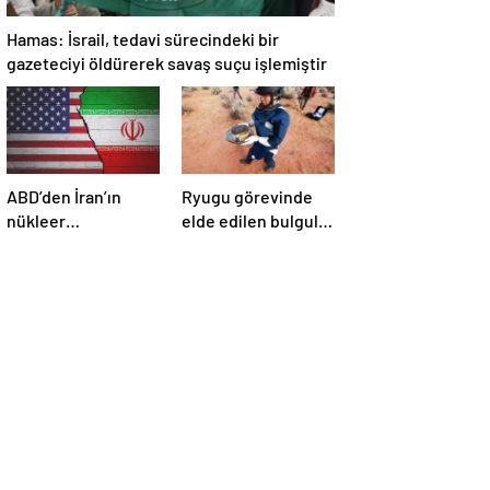
Hamas: İsrail, tedavi sürecindeki bir
gazeteciyi öldürerek savaş suçu işlemiştir
ABD’den İran’ın
Ryugu görevinde
nükleer
elde edilen bulgular
araştırmalarına
suyun dünyaya
yönelik yeni
asteroitlerce
yaptırımlar
getirilmiş
olabileceğini
gösteriyor