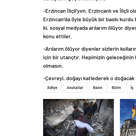
-Erzincan İliçli’yım. Erzincanlı ve İliç
Erzincan’da öyle büyük bir baskı kurdu k
ki, sosyal medyada arılarım ölüyor diy
konu ettiler.
-Arılarım ölüyor diyenler sizlerin kolla
için bir utançtır. Hepimizin geleceğinin 
olmasın.
-Çevreyi, doğayı katlederek o doğacak 
Adliye
Avukatlar
Basın
Bizim
İş