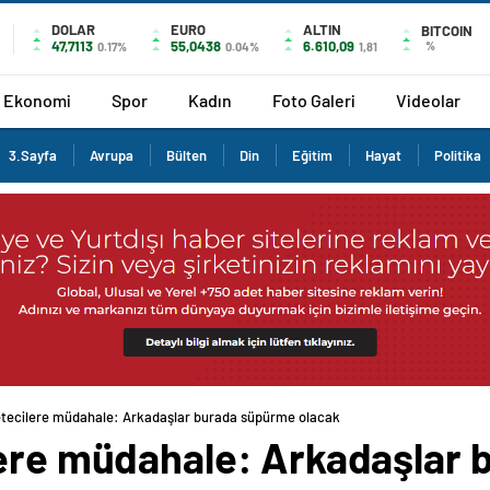
DOLAR
EURO
ALTIN
BITCOIN
47,7113
55,0438
6.610,09
%
0.17%
0.04%
1,81
Ekonomi
Spor
Kadın
Foto Galeri
Videolar
3.Sayfa
Avrupa
Bülten
Din
Eğitim
Hayat
Politika
etecilere müdahale: Arkadaşlar burada süpürme olacak
lere müdahale: Arkadaşlar