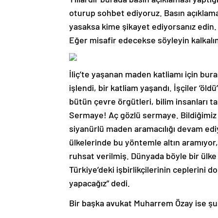
oturup sohbet ediyoruz. Basın açıklam
yasaksa kime şikayet ediyorsanız edin.
Eğer misafir edecekse söyleyin kalkalı
İliç’te yaşanan maden katliamı için bura
işlendi, bir katliam yaşandı. İşçiler ‘öld
bütün çevre örgütleri, bilim insanları t
Sermaye! Aç gözlü sermaye. Bildiğimiz 
siyanürlü maden aramacılığı devam ediy
ülkelerinde bu yöntemle altın aramıyor,
ruhsat verilmiş. Dünyada böyle bir ülk
Türkiye’deki işbirlikçilerinin ceplerini
yapacağız” dedi.
Bir başka avukat Muharrem Özay ise şun