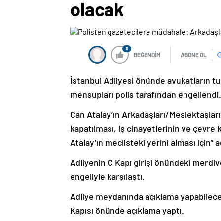
olacak
0
BEĞENDİM
ABONE OL
İstanbul Adliyesi önünde avukatların t
mensupları polis tarafından engellend
Can Atalay’ın Arkadaşları/Meslektaşları 
kapatılması, iş cinayetlerinin ve çevr
Atalay’ın meclisteki yerini alması için”
Adliyenin C Kapı girişi önündeki merdi
engeliyle karşılaştı.
Adliye meydanında açıklama yapabilecek
Kapısı önünde açıklama yaptı.