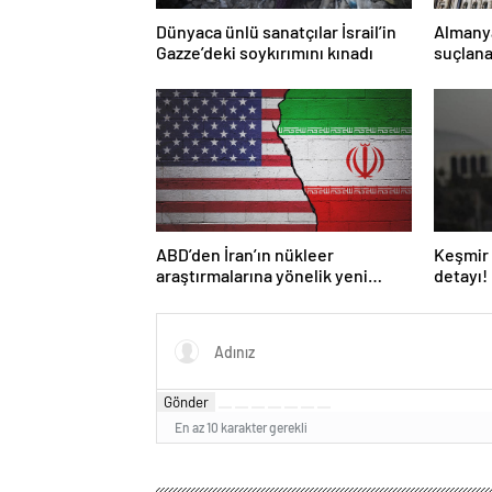
Dünyaca ünlü sanatçılar İsrail’in
Almany
Gazze’deki soykırımını kınadı
suçlana
yasakla
ABD’den İran’ın nükleer
Keşmir 
araştırmalarına yönelik yeni
detayı!
yaptırımlar
Gönder
En az 10 karakter gerekli