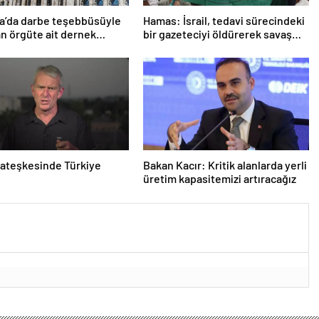
a’da darbe teşebbüsüyle
Hamas: İsrail, tedavi sürecindeki
n örgüte ait dernek
bir gazeteciyi öldürerek savaş
ndı
suçu işlemiştir
ateşkesinde Türkiye
Bakan Kacır: Kritik alanlarda yerli
üretim kapasitemizi artıracağız