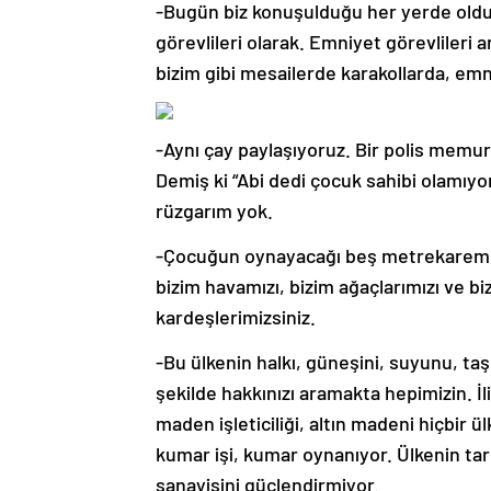
-Bugün biz konuşulduğu her yerde olduğ
görevlileri olarak. Emniyet görevlileri 
bizim gibi mesailerde karakollarda, emni
-Aynı çay paylaşıyoruz. Bir polis memuru
Demiş ki “Abi dedi çocuk sahibi olamıy
rüzgarım yok.
-Çocuğun oynayacağı beş metrekarem y
bizim havamızı, bizim ağaçlarımızı ve bi
kardeşlerimizsiniz.
-Bu ülkenin halkı, güneşini, suyunu, taş
şekilde hakkınızı aramakta hepimizin. İliç
maden işleticiliği, altın madeni hiçbir 
kumar işi, kumar oynanıyor. Ülkenin tar
sanayisini güçlendirmiyor.