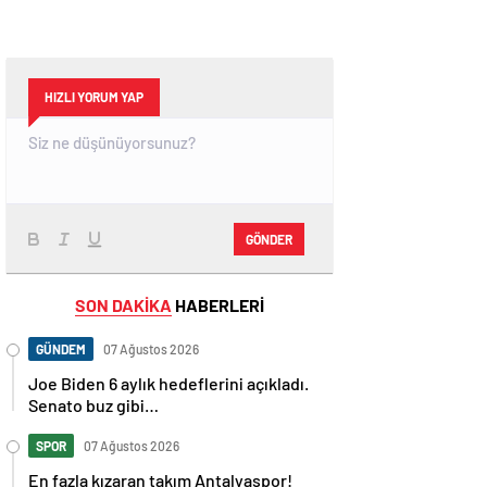
HIZLI YORUM YAP
GÖNDER
SON DAKİKA
HABERLERİ
GÜNDEM
07 Ağustos 2026
Joe Biden 6 aylık hedeflerini açıkladı.
Senato buz gibi…
SPOR
07 Ağustos 2026
En fazla kızaran takım Antalyaspor!