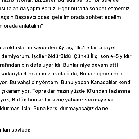
ası falan da yapmıyoruz. Eğer burada sohbet etmemiz
 Açsın Başsavcı odası gelelim orada sohbet edelim.
m orada anlatalım”
da olduklarını kaydeden Aytaç, “İliç’te bir cinayet
ü’ demiyorum, işçiler öldürüldü. Çünkü İliç, son 4-5 yıldır
arafından bin defa uyarıldı. Bunlar niye devam etti:
kadarıyla 9 insanımız orada öldü. Buna rağmen hala
or. Bu vahşi bir yöntem. Bunu yapan Kanadalılar kendi
 çıkaramıyor. Topraklarımızın yüzde 10’undan fazlasına
e yok. Bütün bunlar bir avuç yabancı sermaye ve
 doldurması için. Buna karşı durmayacağız da ne
ları söyledi: