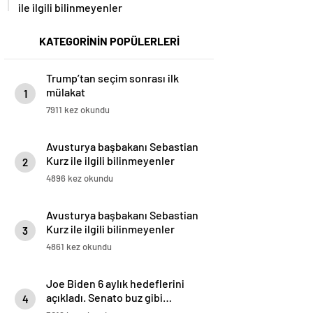
ile ilgili bilinmeyenler
KATEGORİNİN POPÜLERLERİ
Trump’tan seçim sonrası ilk
mülakat
1
7911 kez okundu
Avusturya başbakanı Sebastian
Kurz ile ilgili bilinmeyenler
2
4896 kez okundu
Avusturya başbakanı Sebastian
Kurz ile ilgili bilinmeyenler
3
4861 kez okundu
Joe Biden 6 aylık hedeflerini
açıkladı. Senato buz gibi…
4