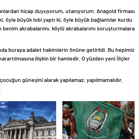
li olanlardan hicap duyuyorum, utanıyorum. Anagold firması
i, öyle büyük lobi yaptı ki, öyle büyük bağlantılar kurdu
en benim akrabalarımı, köylü akrabalarımı soruşturmalara
rında buraya adalet hakimlerin önüne getirildi. Bu hepimiz
karartılmasına ilişkin bir hamledir. O yüzden yeni İliçler
çocuğun güneşini alarak yapılamaz, yapılmamalıdır.