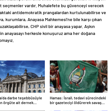
 seçmenler vardır. Muhalefete bu güvenceyi verecek
yaktaki antidemokratik prangalardan kurtulunabilirse ve
ya, kurumlara, Anayasa Mahkemesi’ne bile karşı çıkan
 uzaklaşabilirse, CHP sivil bir anayasa yapar. Aşkın
için anayasayı herkesle konuşuruz ama her doğana
pmayız.
a’da darbe teşebbüsüyle
Hamas: İsrail, tedavi sürecindeki
n örgüte ait dernek
bir gazeteciyi öldürerek savaş
ndı
suçu işlemiştir