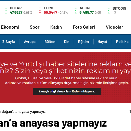
DOLAR
EURO
ALTIN
BITCOIN
47,6627
55,0447
6.495,77
%
0.05%
-0.12%
0,05
Ekonomi
Spor
Kadın
Foto Galeri
Videolar
3.Sayfa
Avrupa
Bülten
Din
Eğitim
Hayat
Politika
Erdoğan’a anayasa yapmayız
an’a anayasa yapmayız