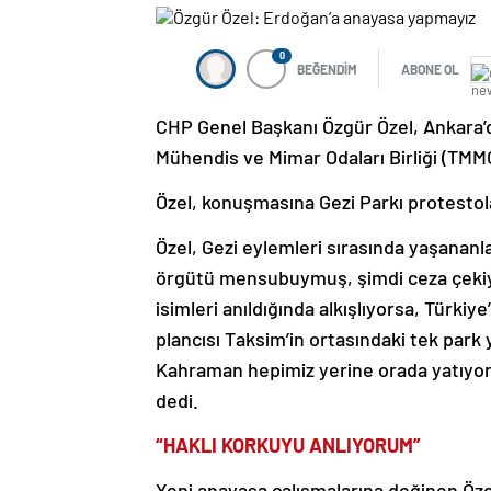
0
BEĞENDİM
ABONE OL
CHP Genel Başkanı Özgür Özel, Ankara’
Mühendis ve Mimar Odaları Birliği (TMM
Özel, konuşmasına Gezi Parkı protestola
Özel, Gezi eylemleri sırasında yaşananlar
örgütü mensubuymuş, şimdi ceza çekiyo
isimleri anıldığında alkışlıyorsa, Türkiye
plancısı Taksim’in ortasındaki tek park
Kahraman hepimiz yerine orada yatıyord
dedi.
“HAKLI KORKUYU ANLIYORUM”
Yeni anayasa çalışmalarına değinen Öze