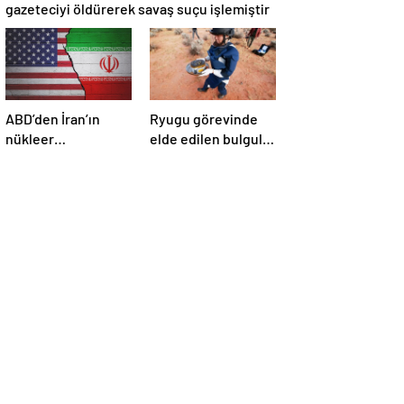
gazeteciyi öldürerek savaş suçu işlemiştir
ABD’den İran’ın
Ryugu görevinde
nükleer
elde edilen bulgular
araştırmalarına
suyun dünyaya
yönelik yeni
asteroitlerce
yaptırımlar
getirilmiş
olabileceğini
gösteriyor