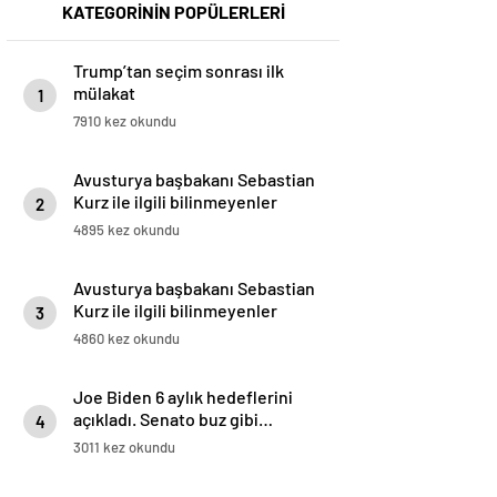
KATEGORİNİN POPÜLERLERİ
Trump’tan seçim sonrası ilk
mülakat
1
7910 kez okundu
Avusturya başbakanı Sebastian
Kurz ile ilgili bilinmeyenler
2
4895 kez okundu
Avusturya başbakanı Sebastian
Kurz ile ilgili bilinmeyenler
3
4860 kez okundu
Joe Biden 6 aylık hedeflerini
açıkladı. Senato buz gibi…
4
3011 kez okundu