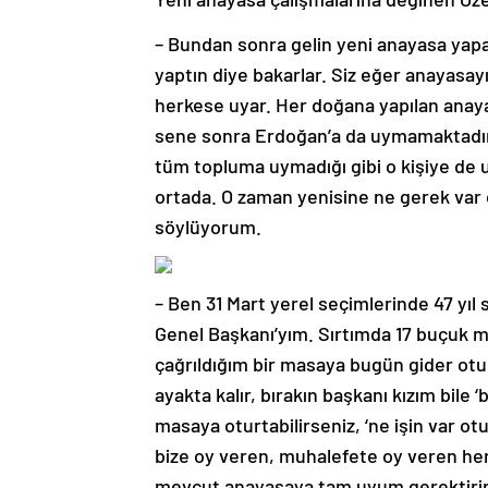
– Bundan sonra gelin yeni anayasa yap
yaptın diye bakarlar. Siz eğer anayasa
herkese uyar. Her doğana yapılan anay
sene sonra Erdoğan’a da uymamaktadır. 
tüm topluma uymadığı gibi o kişiye de
ortada. O zaman yenisine ne gerek var 
söylüyorum.
– Ben 31 Mart yerel seçimlerinde 47 yıl 
Genel Başkanı’yım. Sırtımda 17 buçuk 
çağrıldığım bir masaya bugün gider otu
ayakta kalır, bırakın başkanı kızım bile 
masaya oturtabilirseniz, ‘ne işin var ot
bize oy veren, muhalefete oy veren her 
mevcut anayasaya tam uyum gerektirir. 