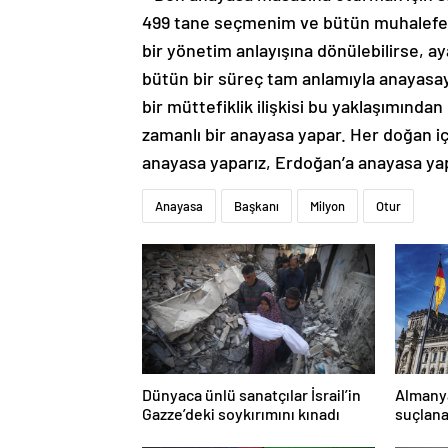
499 tane seçmenim ve bütün muhalefet
bir yönetim anlayışına dönülebilirse, a
bütün bir süreç tam anlamıyla anayasa
bir müttefiklik ilişkisi bu yaklaşımından
zamanlı bir anayasa yapar. Her doğan 
anayasa yaparız, Erdoğan’a anayasa ya
Anayasa
Başkanı
Milyon
Otur
Dünyaca ünlü sanatçılar İsrail’in
Almany
Gazze’deki soykırımını kınadı
suçlana
yasakla