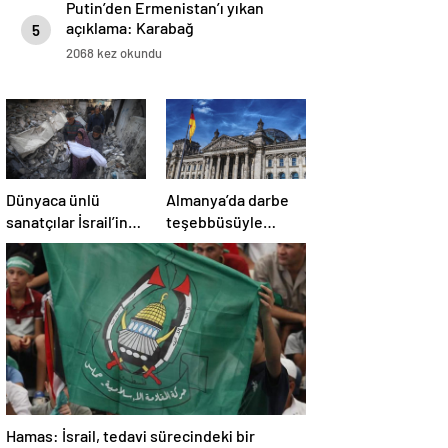
Putin’den Ermenistan’ı yıkan
açıklama: Karabağ
5
Azerbaycan’ın ayrılmaz bir
2068 kez okundu
parçasıdır!
Dünyaca ünlü
Almanya’da darbe
sanatçılar İsrail’in
teşebbüsüyle
Gazze’deki
suçlanan örgüte ait
soykırımını kınadı
dernek yasaklandı
Hamas: İsrail, tedavi sürecindeki bir