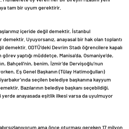
a tam bir uyum gerektirir.
larımız içeride değil demektir, İstanbul
r demektir. Uyuyorsanız, anayasal bir hak olan toplantı
eğil demektir. ODTÜ’deki Devrim Stadı öğrencilere kapalı
 görev yaptığı müddetçe, Manisa’da, Osmaniye’de,
n, Bahçeli’nin, benim, İzmir’de Dervişoğlu’nun
yorken, Eş Genel Başkanın (Tülay Hatimoğulları)
Diyarbakır’ında seçilen belediye başkanına kayyum
ektir. Bazılarının belediye başkanı seçebildiği,
 yerde anayasada eşitlik ilkesi varsa da uyulmuyor
abırsızlanıyorum ama önce oturması gereken 17 milyon