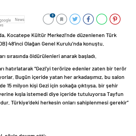
0
News
da, Kocatepe Kültür Merkezi’nde düzenlenen Türk
OB) 48’inci Olağan Genel Kurulu’nda konuştu.
rı sırasında öldürülenleri anarak başladı.
ı hatırlatarak “Gezi’yi terörize edenler zaten bir terör
rlar. Bugün içeride yatan her arkadaşımız, bu salon
’de 15 milyon kişi Gezi için sokağa çıktıysa, bir şehir
 yerine kışla istemedi diye içeride tutuluyorsa Tayfun
ur. Türkiye’deki herkesin onları sahiplenmesi gerekir”
l, şöyle devam etti: