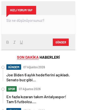
HIZLI YORUM YAP
GÖNDER
SON DAKİKA
HABERLERİ
GÜNDEM
07 Ağustos 2026
Joe Biden 6 aylık hedeflerini açıkladı.
Senato buz gibi…
SPOR
07 Ağustos 2026
En fazla kızaran takım Antalyaspor!
Tam 5 futbolcu….