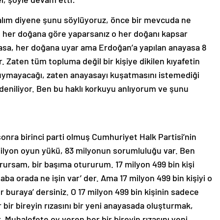
alım diyene şunu söylüyoruz, önce bir mevcuda ne
yı her doğana göre yaparsanız o her doğanı kapsar
asa, her doğana uyar ama Erdoğan’a yapılan anayasa 8
Zaten tüm topluma değil bir kişiye dikilen kıyafetin
 uymayacağı, zaten anayasayı kuşatmasını istemediği
deniliyor. Ben bu haklı korkuyu anlıyorum ve şunu
sonra birinci parti olmuş Cumhuriyet Halk Partisi’nin
milyon oyun yükü, 83 milyonun sorumluluğu var. Ben
rursam, bir başıma otururum. 17 milyon 499 bin kişi
‘baba orada ne işin var’ der. Ama 17 milyon 499 bin kişiyi o
ur buraya’ dersiniz. O 17 milyon 499 bin kişinin sadece
bir bireyin rızasını bir yeni anayasada oluşturmak,
Muhalefete oy veren her bir bireyin rızasını yeni