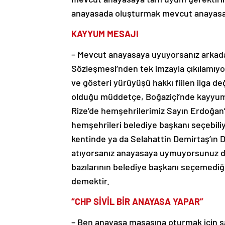
anayasada oluşturmak mevcut anayasay
KAYYUM MESAJI
– Mevcut anayasaya uyuyorsanız arkadaş
Sözleşmesi’nden tek imzayla çıkılamıyo
ve gösteri yürüyüşü hakkı fiilen ilga d
olduğu müddetçe, Boğaziçi’nde kayyum
Rize’de hemşehrilerimiz Sayın Erdoğan’ı
hemşehrileri belediye başkanı seçebili
kentinde ya da Selahattin Demirtaş’ın 
atıyorsanız anayasaya uymuyorsunuz dem
bazılarının belediye başkanı seçemediği
demektir.
“CHP SİVİL BİR ANAYASA YAPAR”
– Ben anayasa masasına oturmak için s