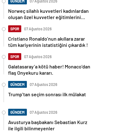
GÜNDEM
07 Ağustos 2026
Norweç silahlı kuvvetleri kadınlardan
oluşan özel kuvvetler eğitimlerini
başlattı.
SPOR
07 Ağustos 2026
Cristiano Ronaldo’nun akıllara zarar
tüm kariyerinin istatistiğini çıkardık !
SPOR
07 Ağustos 2026
Galatasaray’a kötü haber! Monaco’dan
flaş Onyekuru kararı.
GÜNDEM
07 Ağustos 2026
Trump’tan seçim sonrası ilk mülakat
GÜNDEM
07 Ağustos 2026
Avusturya başbakanı Sebastian Kurz
ile ilgili bilinmeyenler