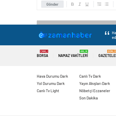
Gönder
Ha
ed
CANLI
ANLIK
GÜNLÜ
BORSA
NAMAZ VAKITLERI
GAZETELE
Hava Durumu Dark
Canlı Tv Dark
Yol Durumu Dark
Yayın Akışları Dark
Canlı Tv Light
Nöbetçi Eczaneler
Son Dakika