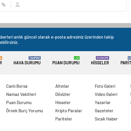
berleri anlık güncel olarak e-posta adresiniz üzerinden takip
ebilirsiniz.
K
TAHMİNİ
LİG
EKONOMİ
E
R
HAVA DURUMU
PUAN DURUMU
HISSELER
PARI
Canlı Borsa
Altınlar
Foto Galeri
Namaz Vakitleri
Dövizler
Video Galeri
Puan Durumu
Hisseler
Yazarlar
Örnek Burç Yorumu
Kripto Paralar
Gazeteler
Pariteler
Sıcak Haber