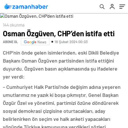
144 okunma
Osman Özgüven, CHP’den istifa etti
16 Şubat 2024 00:03
ABONE OL
News
CHP’nin önde gelen isimlerinden, eski Dikili Belediye
Başkanı Osman Özgüven partisinden istifa ettiğini
duyurdu. Özgüven basın açıklamasında şu ifadelere
yer verdi:
– Cumhuriyet Halk Partisi’nde değişim adına yeşeren
umutlarımız ne yazık ki boşa çıkmıştır. Genel Başkan
Özgür Özel ve yönetimi, partimizi özüne döndürerek
sosyal demokrasi çizgisine oturtacakları, aday
belirlenirken ön seçim ve halk anketi yapacakları
yönünde Türkiye kamuoyuna verdikleri sözleri