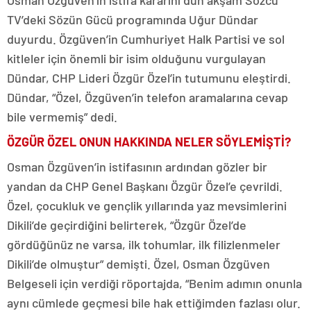
Osman Özgüven’in istifa kararını dün akşam Sözcü
TV’deki Sözün Gücü programında Uğur Dündar
duyurdu. Özgüven’in Cumhuriyet Halk Partisi ve sol
kitleler için önemli bir isim olduğunu vurgulayan
Dündar, CHP Lideri Özgür Özel’in tutumunu eleştirdi.
Dündar, “Özel, Özgüven’in telefon aramalarına cevap
bile vermemiş” dedi.
ÖZGÜR ÖZEL ONUN HAKKINDA NELER SÖYLEMİŞTİ?
Osman Özgüven’in istifasının ardından gözler bir
yandan da CHP Genel Başkanı Özgür Özel’e çevrildi.
Özel, çocukluk ve gençlik yıllarında yaz mevsimlerini
Dikili’de geçirdiğini belirterek, “Özgür Özel’de
gördüğünüz ne varsa, ilk tohumlar, ilk filizlenmeler
Dikili’de olmuştur” demişti. Özel, Osman Özgüven
Belgeseli için verdiği röportajda, “Benim adımın onunla
aynı cümlede geçmesi bile hak ettiğimden fazlası olur.