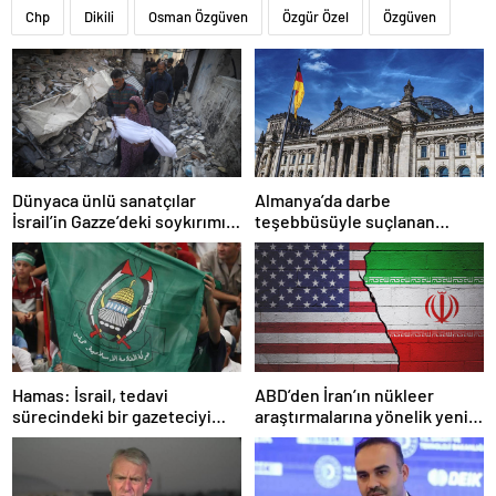
Chp
Dikili
Osman Özgüven
Özgür Özel
Özgüven
Dünyaca ünlü sanatçılar
Almanya’da darbe
İsrail’in Gazze’deki soykırımını
teşebbüsüyle suçlanan
kınadı
örgüte ait dernek yasaklandı
Hamas: İsrail, tedavi
ABD’den İran’ın nükleer
sürecindeki bir gazeteciyi
araştırmalarına yönelik yeni
öldürerek savaş suçu
yaptırımlar
işlemiştir