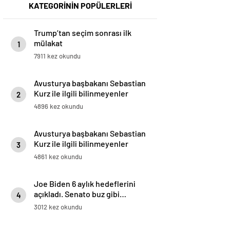
KATEGORİNİN POPÜLERLERİ
Trump’tan seçim sonrası ilk
mülakat
1
7911 kez okundu
Avusturya başbakanı Sebastian
Kurz ile ilgili bilinmeyenler
2
4896 kez okundu
Avusturya başbakanı Sebastian
Kurz ile ilgili bilinmeyenler
3
4861 kez okundu
Joe Biden 6 aylık hedeflerini
açıkladı. Senato buz gibi…
4
3012 kez okundu