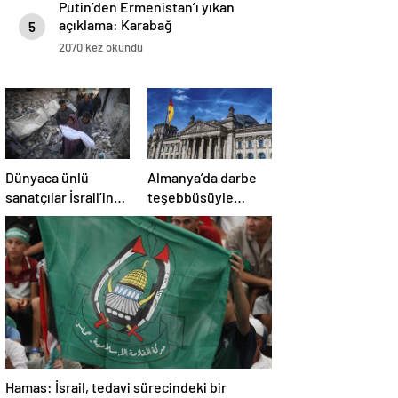
Putin’den Ermenistan’ı yıkan
açıklama: Karabağ
5
Azerbaycan’ın ayrılmaz bir
2070 kez okundu
parçasıdır!
Dünyaca ünlü
Almanya’da darbe
sanatçılar İsrail’in
teşebbüsüyle
Gazze’deki
suçlanan örgüte ait
soykırımını kınadı
dernek yasaklandı
Hamas: İsrail, tedavi sürecindeki bir