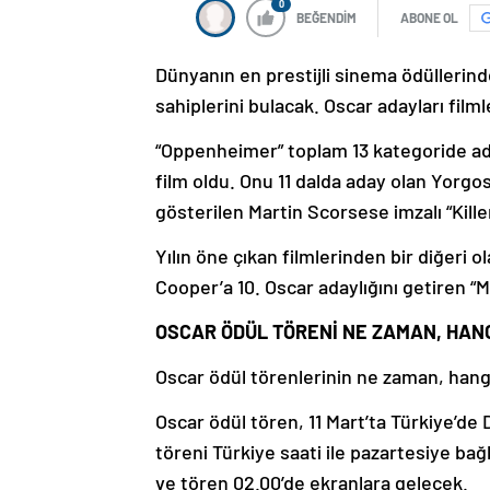
0
BEĞENDİM
ABONE OL
Dünyanın en prestijli sinema ödüllerinde
sahiplerini bulacak. Oscar adayları filml
“Oppenheimer” toplam 13 kategoride ad
film oldu. Onu 11 dalda aday olan Yorgo
gösterilen Martin Scorsese imzalı “Kill
Yılın öne çıkan filmlerinden bir diğeri 
Cooper’a 10. Oscar adaylığını getiren “
OSCAR ÖDÜL TÖRENİ NE ZAMAN, HAN
Oscar ödül törenlerinin ne zaman, hangi
Oscar ödül tören, 11 Mart’ta Türkiye’de
töreni Türkiye saati ile pazartesiye bağl
ve tören 02.00’de ekranlara gelecek.