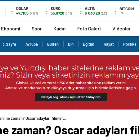
DOLAR
EURO
ALTIN
BITCOIN
47,7105
55,0728
6.630,20
%
0.17%
0.1%
2,12
Ekonomi
Spor
Kadın
Foto Galeri
Videolar
3.Sayfa
Avrupa
Bülten
Din
Eğitim
Hayat
Politika
eni ne zaman? Oscar adayları filmler….
ne zaman? Oscar adayları f