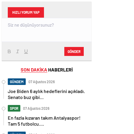
HIZLI YORUM YAP
GÖNDER
SON DAKİKA
HABERLERİ
GÜNDEM
07 Ağustos 2026
Joe Biden 6 aylık hedeflerini açıkladı.
Senato buz gibi…
SPOR
07 Ağustos 2026
En fazla kızaran takım Antalyaspor!
Tam 5 futbolcu….