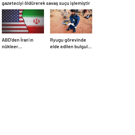
gazeteciyi öldürerek savaş suçu işlemiştir
ABD’den İran’ın
Ryugu görevinde
nükleer
elde edilen bulgular
araştırmalarına
suyun dünyaya
yönelik yeni
asteroitlerce
yaptırımlar
getirilmiş
olabileceğini
gösteriyor