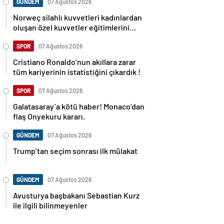
GÜNDEM
07 Ağustos 2026
Norweç silahlı kuvvetleri kadınlardan
oluşan özel kuvvetler eğitimlerini
başlattı.
SPOR
07 Ağustos 2026
Cristiano Ronaldo’nun akıllara zarar
tüm kariyerinin istatistiğini çıkardık !
SPOR
07 Ağustos 2026
Galatasaray’a kötü haber! Monaco’dan
flaş Onyekuru kararı.
GÜNDEM
07 Ağustos 2026
Trump’tan seçim sonrası ilk mülakat
GÜNDEM
07 Ağustos 2026
Avusturya başbakanı Sebastian Kurz
ile ilgili bilinmeyenler