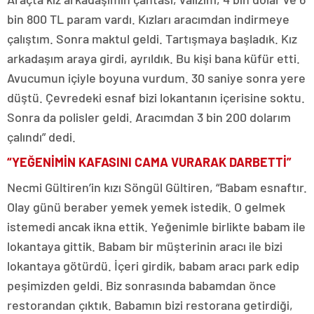
bin 800 TL param vardı. Kızları aracımdan indirmeye
çalıştım. Sonra maktul geldi. Tartışmaya başladık. Kız
arkadaşım araya girdi, ayrıldık. Bu kişi bana küfür etti.
Avucumun içiyle boyuna vurdum. 30 saniye sonra yere
düştü. Çevredeki esnaf bizi lokantanın içerisine soktu.
Sonra da polisler geldi. Aracımdan 3 bin 200 dolarım
çalındı” dedi.
“YEĞENİMİN KAFASINI CAMA VURARAK DARBETTİ”
Necmi Gültiren’in kızı Söngül Gültiren, “Babam esnaftır.
Olay günü beraber yemek yemek istedik. O gelmek
istemedi ancak ikna ettik. Yeğenimle birlikte babam ile
lokantaya gittik. Babam bir müşterinin aracı ile bizi
lokantaya götürdü. İçeri girdik, babam aracı park edip
peşimizden geldi. Biz sonrasında babamdan önce
restorandan çıktık. Babamın bizi restorana getirdiği,