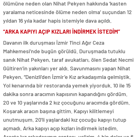
ölümüne neden olan Nihat Pekyen hakkında ‘kasten
yaralama neticesinde ölüme neden olma’ suçundan 12
yıldan 16 yıla kadar hapis istemiyle dava açıldı.
“ARKA KAPIYI AÇIP KIZLARI İNDİRMEK İSTEDİM”
Davanın ilk duruşması İzmir 1’inci Ağır Ceza
Mahkemesi’nde bugün görüldü. Duruşmada tutuklu
sanık Nihat Pekyen, taraf avukatları, ölen Sedat Necmi
Gültiren’in yakınları yer aldı. Savunmasını yapan Nihat
Pekyen, “Denizli’den İzmir’e Kız arkadaşımla gelmiştik.
Yol kenarında bir restoranda yemek yiyorduk. 10 ile 15
dakika sonra aracımın kapısının kapandığını gördüm.
20 ve 10 yaşlarında 2 kız çocuğunu aracımda gördüm.
Koşarak aracın başına gittim. Kapıyı kilitlemeyi
unutmuşum. 20’li yaşlardaki kız çocuğu kapıyı tutup
açmadı. Arka kapıyı açıp kızları indirmek istedim.
Araçta kız arkadaşımın çantası, valizim, 4 bin dolar ve 6