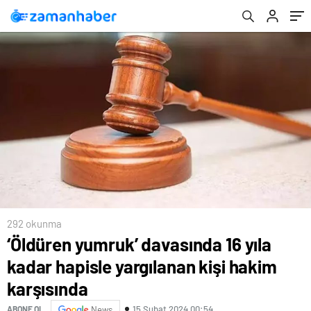
292 okunma
‘Öldüren yumruk’ davasında 16 yıla
kadar hapisle yargılanan kişi hakim
karşısında
15 Şubat 2024 00:54
ABONE OL
News