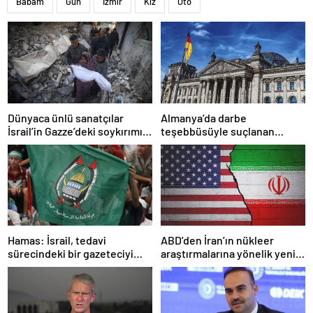
Babam
Gün
İzmir
Kız
Oto
Dünyaca ünlü sanatçılar
Almanya’da darbe
İsrail’in Gazze’deki soykırımını
teşebbüsüyle suçlanan
kınadı
örgüte ait dernek yasaklandı
Hamas: İsrail, tedavi
ABD’den İran’ın nükleer
sürecindeki bir gazeteciyi
araştırmalarına yönelik yeni
öldürerek savaş suçu
yaptırımlar
işlemiştir