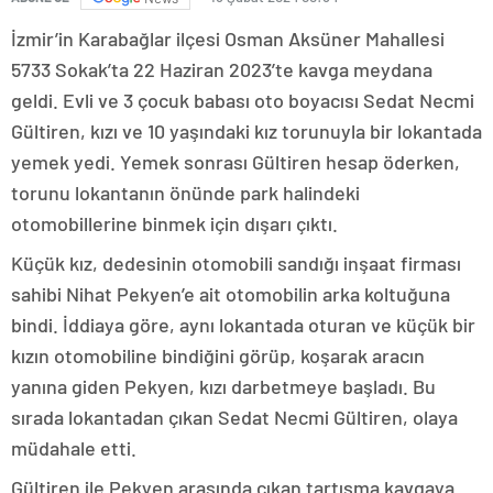
İzmir’in Karabağlar ilçesi Osman Aksüner Mahallesi
5733 Sokak’ta 22 Haziran 2023’te kavga meydana
geldi. Evli ve 3 çocuk babası oto boyacısı Sedat Necmi
Gültiren, kızı ve 10 yaşındaki kız torunuyla bir lokantada
yemek yedi. Yemek sonrası Gültiren hesap öderken,
torunu lokantanın önünde park halindeki
otomobillerine binmek için dışarı çıktı.
Küçük kız, dedesinin otomobili sandığı inşaat firması
sahibi Nihat Pekyen’e ait otomobilin arka koltuğuna
bindi. İddiaya göre, aynı lokantada oturan ve küçük bir
kızın otomobiline bindiğini görüp, koşarak aracın
yanına giden Pekyen, kızı darbetmeye başladı. Bu
sırada lokantadan çıkan Sedat Necmi Gültiren, olaya
müdahale etti.
Gültiren ile Pekyen arasında çıkan tartışma kavgaya