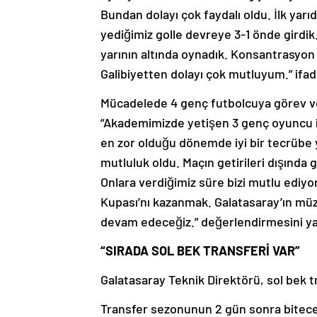
Bundan dolayı çok faydalı oldu. İlk yarı
yediğimiz golle devreye 3-1 önde girdik. 
yarının altında oynadık. Konsantrasyon
Galibiyetten dolayı çok mutluyum.” ifade
Mücadelede 4 genç futbolcuya görev verd
“Akademimizde yetişen 3 genç oyuncu is
en zor olduğu dönemde iyi bir tecrübe 
mutluluk oldu. Maçın getirileri dışında 
Onlara verdiğimiz süre bizi mutlu ediyo
Kupası’nı kazanmak. Galatasaray’ın müze
devam edeceğiz.” değerlendirmesini ya
“SIRADA SOL BEK TRANSFERİ VAR”
Galatasaray Teknik Direktörü, sol bek t
Transfer sezonunun 2 gün sonra biteceğ