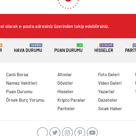
el olarak e-posta adresiniz üzerinden takip edebilirsiniz.
K
TAHMİNİ
LİG
EKONOMİ
E
R
HAVA DURUMU
PUAN DURUMU
HISSELER
PARI
Canlı Borsa
Altınlar
Foto Galeri
Namaz Vakitleri
Dövizler
Video Galeri
Puan Durumu
Hisseler
Yazarlar
Örnek Burç Yorumu
Kripto Paralar
Gazeteler
Pariteler
Sıcak Haber