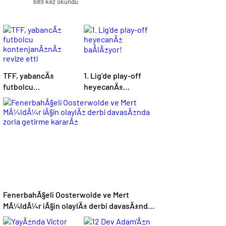
689 kez okundu
TFF, yabancÄ±
1. Lig’de play-off
futbolcu
heyecanÄ±
kontenjanÄ±nÄ±
baÅlÄ±yor!
revize etti
FenerbahÃ§eli Oosterwolde ve Mert
MÃ¼ldÃ¼r iÃ§in olaylÄ± derbi davasÄ±nda
zorla getirme kararÄ±