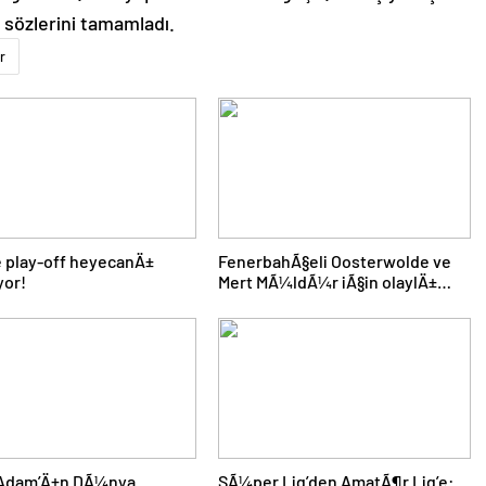
 sözlerini tamamladı.
r
de play-off heyecanÄ±
FenerbahÃ§eli Oosterwolde ve
yor!
Mert MÃ¼ldÃ¼r iÃ§in olaylÄ±
derbi davasÄ±nda zorla getirme
kararÄ±
 Adam’Ä±n DÃ¼nya
SÃ¼per Lig’den AmatÃ¶r Lig’e: