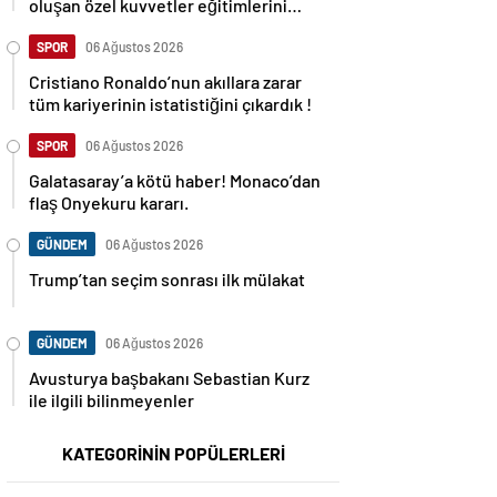
oluşan özel kuvvetler eğitimlerini
başlattı.
SPOR
06 Ağustos 2026
Cristiano Ronaldo’nun akıllara zarar
tüm kariyerinin istatistiğini çıkardık !
SPOR
06 Ağustos 2026
Galatasaray’a kötü haber! Monaco’dan
flaş Onyekuru kararı.
GÜNDEM
06 Ağustos 2026
Trump’tan seçim sonrası ilk mülakat
GÜNDEM
06 Ağustos 2026
Avusturya başbakanı Sebastian Kurz
ile ilgili bilinmeyenler
KATEGORİNİN POPÜLERLERİ