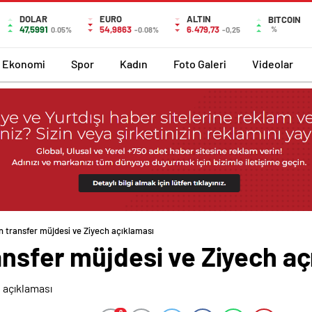
DOLAR
EURO
ALTIN
BITCOIN
47,5991
54,9863
6.479,73
%
0.05%
-0.08%
-0,25
Ekonomi
Spor
Kadın
Foto Galeri
Videolar
 transfer müjdesi ve Ziyech açıklaması
ansfer müjdesi ve Ziyech aç