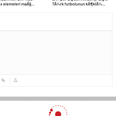
± elemeleri maÃ§
TÃ¼rk futbolunun kÃ¶klÃ¼
mÄ± aÃ§Ä±klandÄ±
kulÃ¼pleri dibi gÃ¶rdÃ¼