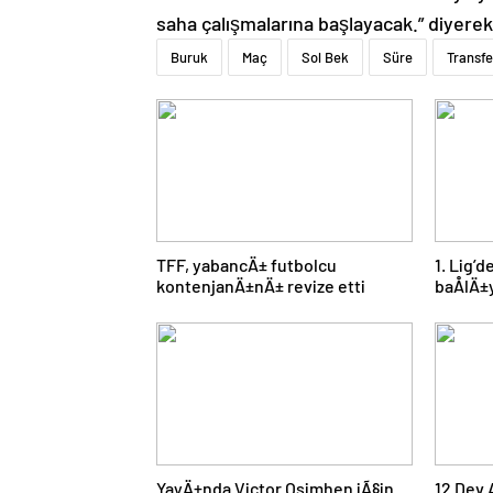
saha çalışmalarına başlayacak.” diyerek
Buruk
Maç
Sol Bek
Süre
Transfe
TFF, yabancÄ± futbolcu
1. Lig’
kontenjanÄ±nÄ± revize etti
baÅlÄ±
YayÄ±nda Victor Osimhen iÃ§in
12 Dev