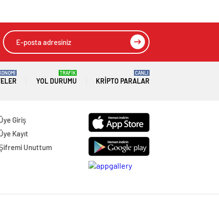
KONOMİ
TRAFİK
CANLI
TELER
YOL DURUMU
KRIPTO PARALAR
Üye Giriş
Üye Kayıt
Şifremi Unuttum