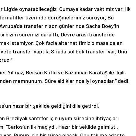
 Lig’de oynatabileceğiz. Cumaya kadar vaktimiz var. İlk
ternatifler üzerinde görüşmelerimiz sürüyor. Bu
Avrupa’da transferin son günlerinde Sacha Boey’in
sı bizim süremizi daralttı. Devre arası transferde
kmak istemiyor. Çok fazla alternatifimiz olmasa da en
rvete transfer yaptık. Sırada sol bek transferi var. Onu
oruz.”
er Yılmaz, Berkan Kutlu ve Kazımcan Karataş ile ilgili,
nden memnunum. Süre aldıklarında iyi oynadılar.” dedi.
’un hazır bir şekilde geldiğini dile getirdi.
n Brezilyalı santrfor için uyum sürecine ihtiyaçları
 “Carlos’un ilk maçıydı. Hazır bir şekilde gelmişti.
cı var. Bunun için bir süreç olacak. Onu takıma adapte