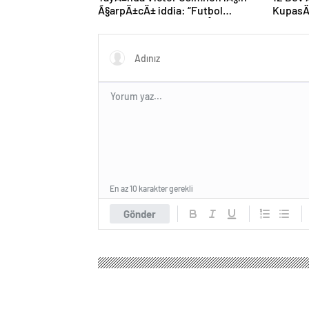
Ã§arpÄ±cÄ± iddia: “Futbol
KupasÄ
tarihinin en bÃ¼yÃ¼k Åoku
progra
olur!”
En az 10 karakter gerekli
Gönder