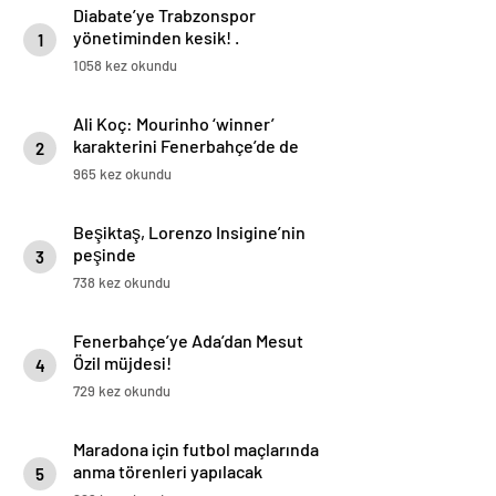
Diabate’ye Trabzonspor
yönetiminden kesik! .
1
1058 kez okundu
Ali Koç: Mourinho ‘winner’
karakterini Fenerbahçe’de de
2
uygulayacağını söyledi
965 kez okundu
Beşiktaş, Lorenzo Insigine’nin
peşinde
3
738 kez okundu
Fenerbahçe’ye Ada’dan Mesut
Özil müjdesi!
4
729 kez okundu
Maradona için futbol maçlarında
anma törenleri yapılacak
5