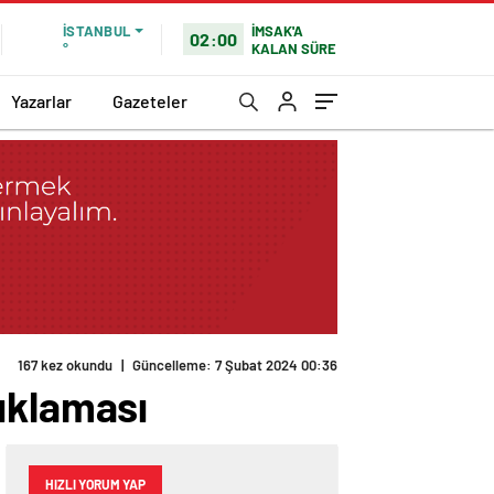
İMSAK'A
İSTANBUL
02:00
KALAN SÜRE
°
Yazarlar
Gazeteler
167 kez okundu
|
Güncelleme: 7 Şubat 2024 00:36
ıklaması
HIZLI YORUM YAP