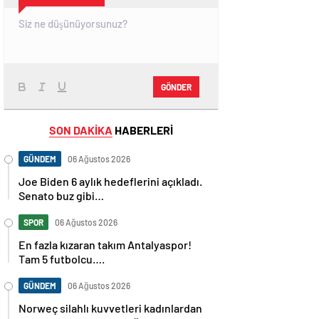
GÖNDER
SON DAKİKA
HABERLERİ
GÜNDEM
06 Ağustos 2026
Joe Biden 6 aylık hedeflerini açıkladı.
Senato buz gibi…
SPOR
06 Ağustos 2026
En fazla kızaran takım Antalyaspor!
Tam 5 futbolcu….
GÜNDEM
06 Ağustos 2026
Norweç silahlı kuvvetleri kadınlardan