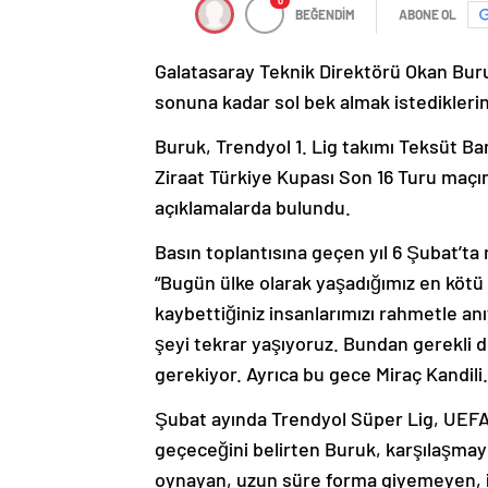
0
BEĞENDİM
ABONE OL
Galatasaray Teknik Direktörü Okan Bur
sonuna kadar sol bek almak istediklerin
Buruk, Trendyol 1. Lig takımı Teksüt Ba
Ziraat Türkiye Kupası Son 16 Turu maçı
açıklamalarda bulundu.
Basın toplantısına geçen yıl 6 Şubat’t
“Bugün ülke olarak yaşadığımız en kötü
kaybettiğiniz insanlarımızı rahmetle an
şeyi tekrar yaşıyoruz. Bundan gerekli
gerekiyor. Ayrıca bu gece Miraç Kandili
Şubat ayında Trendyol Süper Lig, UEFA
geçeceğini belirten Buruk, karşılaşmayl
oynayan, uzun süre forma giyemeyen, il