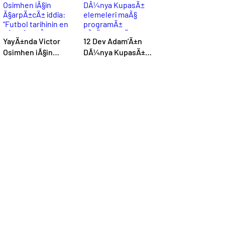
YayÄ±nda Victor
12 Dev Adam’Ä±n
Osimhen iÃ§in
DÃ¼nya KupasÄ±
Ã§arpÄ±cÄ± iddia:
elemeleri maÃ§
“Futbol tarihinin en
programÄ±
bÃ¼yÃ¼k Åoku
aÃ§Ä±klandÄ±
olur!”