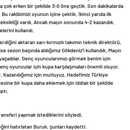
da çok erken bir şekilde 3-0 öne geçtik. Son dakikalarda
Bu rakibimizi oyunun içine çektik. İkinci yarıda ilk
 eksikliği vardı. Ancak maçın sonunda 4-2 kazandık.
lerini kullandı.
iğini aktaran sarı-kırmızılı takımın teknik direktörü,
e sezon başında aldığımız Gökdeniz’i kullandık. Maçın
yaşadılar. Genç oyuncularımızı görmek benim için
genç oyuncular için kupa karşılaşmaları önemli oluyor.
r. Kazandığımız için mutluyuz. Hedefimiz Türkiye
sine bir kupa daha eklemek için iddialı bir şekilde
ptı.
ransferi yapmak istediklerini söyledi.
ini hatırlatan Buruk, şunları kaydetti: