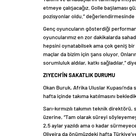
etmeye çalışacağız. Golle başlaması güze
pozisyonlar oldu.” değerlendirmesinde
Genç oyuncuların gösterdiği performa
oyuncularımız en zor dakikalarda sahad
hepsini oynatabilsek ama çok geniş bir
maçlar da bizim için şans oluyor. Onl
sorumluluk aldılar, katkı sağladılar.” di
ZIYECH’İN SAKATLIK DURUMU
Okan Buruk, Afrika Uluslar Kupası’nda 
hafta içinde takıma katılmasını bekledikl
Sarı-kırmızılı takımın teknik direktörü, s
üzerine, “Tam olarak süreyi söyleyeme
2,5 aylar yazıldı ama o kadar sürmeyece
Oliveira da önümüzdeki hafta Türkiye’ye