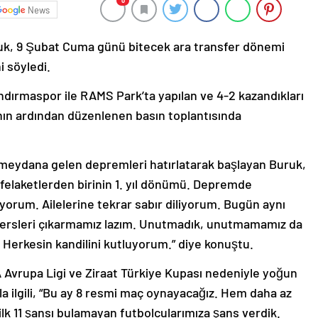
0
News
uk, 9 Şubat Cuma günü bitecek ara transfer dönemi
i söyledi.
ndırmaspor ile RAMS Park’ta yapılan ve 4-2 kazandıkları
nın ardından düzenlenen basın toplantısında
a meydana gelen depremleri hatırlatarak başlayan Buruk,
 felaketlerden birinin 1. yıl dönümü. Depremde
ıyorum. Ailelerine tekrar sabır diliyorum. Bugün aynı
 dersleri çıkarmamız lazım. Unutmadık, unutmamamız da
. Herkesin kandilini kutluyorum.” diye konuştu.
 Avrupa Ligi ve Ziraat Türkiye Kupası nedeniyle yoğun
a ilgili, “Bu ay 8 resmi maç oynayacağız. Hem daha az
k 11 şansı bulamayan futbolcularımıza şans verdik.