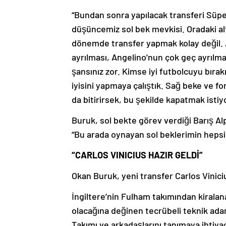
“Bundan sonra yapılacak transferi Süper
düşüncemiz sol bek mevkisi. Oradaki al
dönemde transfer yapmak kolay değil. 
ayrılması, Angelino’nun çok geç ayrılma
şansınız zor. Kimse iyi futbolcuyu bıra
iyisini yapmaya çalıştık. Sağ beke ve fo
da bitirirsek, bu şekilde kapatmak istiy
Buruk, sol bekte görev verdiği Barış Alp
“Bu arada oynayan sol beklerimin hepsi
“CARLOS VINICIUS HAZIR GELDİ”
Okan Buruk, yeni transfer Carlos Vinicius
İngiltere’nin Fulham takımından kiralana
olacağına değinen tecrübeli teknik adam,
Takımı ve arkadaşlarını tanımaya ihtiya