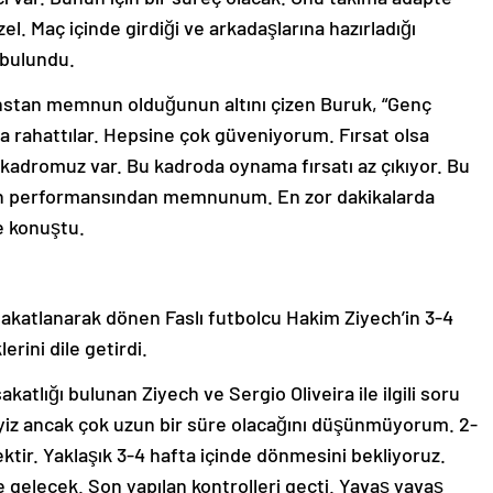
l. Maç içinde girdiği ve arkadaşlarına hazırladığı
 bulundu.
nstan memnun olduğunun altını çizen Buruk, “Genç
a rahattılar. Hepsine çok güveniyorum. Fırsat olsa
 kadromuz var. Bu kadroda oynama fırsatı az çıkıyor. Bu
arın performansından memnunum. En zor dakikalarda
ye konuştu.
sakatlanarak dönen Faslı futbolcu Hakim Ziyech’in 3-4
erini dile getirdi.
akatlığı bulunan Ziyech ve Sergio Oliveira ile ilgili soru
yiz ancak çok uzun bir süre olacağını düşünmüyorum. 2-
ktir. Yaklaşık 3-4 hafta içinde dönmesini bekliyoruz.
 gelecek. Son yapılan kontrolleri geçti. Yavaş yavaş