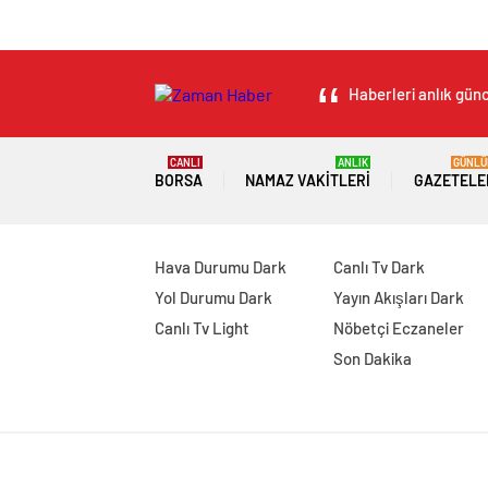
Haberleri anlık günc
CANLI
ANLIK
GÜNLÜ
BORSA
NAMAZ VAKITLERI
GAZETELE
Hava Durumu Dark
Canlı Tv Dark
Yol Durumu Dark
Yayın Akışları Dark
Canlı Tv Light
Nöbetçi Eczaneler
Son Dakika