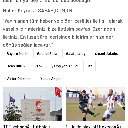
Riskli bir yerdeyiz. Bol bol dua edeceğiz.”
Haber Kaynak : SABAH.COM.TR
“Yayınlanan tüm haber ve diğer içerikler ile ilgili olarak
yasal bildirimlerinizi bize iletişim sayfası üzerinden
iletiniz. En kısa süre içerisinde bildirimlerinize geri
dönüş sağlanılacaktır.”
Bayern Münih
Gabriel Sara
Galatasaray
Ismael Jakobs
Okan Buruk
Paok
Şampiyonlar Ligi
Tff
Victor Osimhen
Yunus Akgün
TFF, yabancÄ± futbolcu
1. Lig’de play-off heyecanÄ±