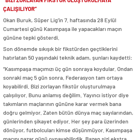
“BİZİ ZORLAYAN FİKSTÜR OLUŞTURULMAYA
ÇALIŞILIYOR”
Okan Buruk, Süper Lig’in 7. haftasında 28 Eylül
Cumartesi günü Kasımpaşa ile yapacakları maçın
gününe tepki gösterdi.
Son dönemde sıkışık bir fikstürden geçtiklerini
hatırlatan 50 yaşındaki teknik adam, şunları kaydetti:
“Kasımpaşa maçımızı üç gün sonraya koydular. Ondan
sonraki maç 5 gün sonra. Federasyon tam ortaya
koyabilirdi. Bizi zorlayan fikstür oluşturulmaya
çalışılıyor. Bunu anlamış değilim. Yayıncı istiyor diye
takımların maçlarının gününe karar vermek bana
doğru gelmiyor. Zaten bütün dünya maç sayılarından,
günlerinden şikayet ediyor. Her şey para üzerinden
dönüyor, futbolcuları kimse düşünmüyor. Kasımpaşa
maçını pazar günü oynayabilirdik. Bazen sizi ekstra