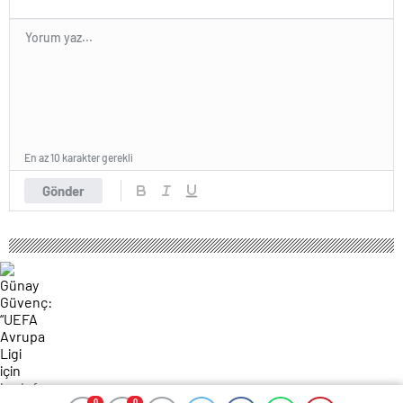
En az 10 karakter gerekli
Gönder
0
0
0
0