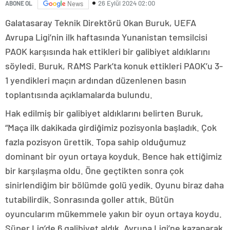
26 Eylül 2024 02:00
ABONE OL
News
Galatasaray Teknik Direktörü Okan Buruk, UEFA
Avrupa Ligi’nin ilk haftasında Yunanistan temsilcisi
PAOK karşısında hak ettikleri bir galibiyet aldıklarını
söyledi. Buruk, RAMS Park’ta konuk ettikleri PAOK’u 3-
1 yendikleri maçın ardından düzenlenen basın
toplantısında açıklamalarda bulundu.
Hak edilmiş bir galibiyet aldıklarını belirten Buruk,
“Maça ilk dakikada girdiğimiz pozisyonla başladık. Çok
fazla pozisyon ürettik. Topa sahip olduğumuz
dominant bir oyun ortaya koyduk. Bence hak ettiğimiz
bir karşılaşma oldu. Öne geçtikten sonra çok
sinirlendiğim bir bölümde golü yedik. Oyunu biraz daha
tutabilirdik. Sonrasında goller attık. Bütün
oyuncularım mükemmele yakın bir oyun ortaya koydu.
Süper Lig’de 6 galibiyet aldık, Avrupa Ligi’ne kazanarak