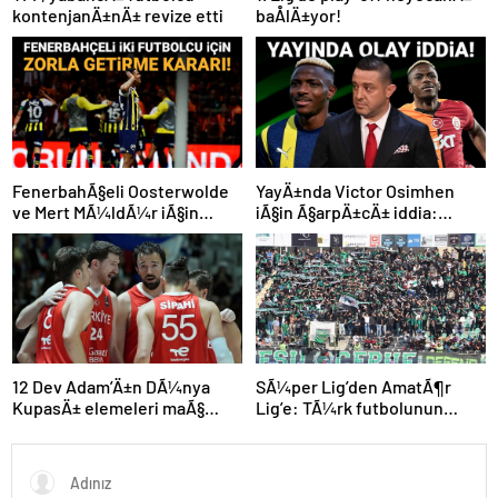
kontenjanÄ±nÄ± revize etti
baÅlÄ±yor!
FenerbahÃ§eli Oosterwolde
YayÄ±nda Victor Osimhen
ve Mert MÃ¼ldÃ¼r iÃ§in
iÃ§in Ã§arpÄ±cÄ± iddia:
olaylÄ± derbi davasÄ±nda
“Futbol tarihinin en
zorla getirme kararÄ±
bÃ¼yÃ¼k Åoku olur!”
SÃ¼per Lig’den AmatÃ¶r
12 Dev Adam’Ä±n DÃ¼nya
Lig’e: TÃ¼rk futbolunun
KupasÄ± elemeleri maÃ§
kÃ¶klÃ¼ kulÃ¼pleri dibi
programÄ± aÃ§Ä±klandÄ±
gÃ¶rdÃ¼