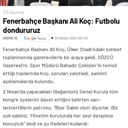
173 okunma
Fenerbahçe Başkanı Ali Koç: Futbolu
dondururuz
20 Nisan 2024 00:42
ABONE OL
News
Fenerbahçe Başkanı Ali Koç, Ülker Stadı’ndaki sohbet
toplantısında gazetecilerle bir araya geldi. SÖZCÜ
Gazetesi’ni, Spor Müdürü Bahadır Çokişler’in temsil
ettiği toplantıda Koç, soruları yanıtladı, samimi
açıklamalarda bulundu.
2 Nisan’da yapacakları Olağanüstü Genel Kurula tüm
kongre üyelerini davet ettiğini belirten sarı-
lacivertlilerin patronu, “Bize ‘Sakin olun’ diyorlar. Biz
çok sakiniz. Yönetim kurulunda her şeyi detaylıca
konuştuk” dedi ve şu ifadeleri kullandı: