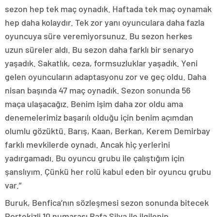
sezon hep tek maç oynadık. Haftada tek maç oynamak
hep daha kolaydır. Tek zor yanı oyunculara daha fazla
oyuncuya süre veremiyorsunuz. Bu sezon herkes
uzun süreler aldı. Bu sezon daha farklı bir senaryo
yaşadık. Sakatlık, ceza, formsuzluklar yaşadık. Yeni
gelen oyuncuların adaptasyonu zor ve geç oldu. Daha
nisan başında 47 maç oynadık. Sezon sonunda 56
maça ulaşacağız. Benim işim daha zor oldu ama
denemelerimiz başarılı olduğu için benim açımdan
olumlu gözüktü. Barış, Kaan, Berkan, Kerem Demirbay
farklı mevkilerde oynadı. Ancak hiç yerlerini
yadırgamadı. Bu oyuncu grubu ile çalıştığım için
şanslıyım. Çünkü her rolü kabul eden bir oyuncu grubu
var.”
Buruk, Benfica’nın sözleşmesi sezon sonunda bitecek
Portekizli 10 numarası Rafa Silva ile ilgilenip