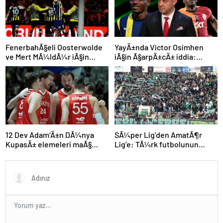
FenerbahÃ§eli Oosterwolde
YayÄ±nda Victor Osimhen
ve Mert MÃ¼ldÃ¼r iÃ§in
iÃ§in Ã§arpÄ±cÄ± iddia:
olaylÄ± derbi davasÄ±nda
“Futbol tarihinin en
zorla getirme kararÄ±
bÃ¼yÃ¼k Åoku olur!”
SÃ¼per Lig’den AmatÃ¶r
12 Dev Adam’Ä±n DÃ¼nya
Lig’e: TÃ¼rk futbolunun
KupasÄ± elemeleri maÃ§
kÃ¶klÃ¼ kulÃ¼pleri dibi
programÄ± aÃ§Ä±klandÄ±
gÃ¶rdÃ¼