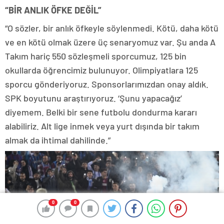
“BİR ANLIK ÖFKE DEĞİL”
“O sözler, bir anlık öfkeyle söylenmedi. Kötü, daha kötü
ve en kötü olmak üzere üç senaryomuz var. Şu anda A
Takım hariç 550 sözleşmeli sporcumuz, 125 bin
okullarda öğrencimiz bulunuyor. Olimpiyatlara 125
sporcu gönderiyoruz. Sponsorlarımızdan onay aldık.
SPK boyutunu araştırıyoruz. ‘Şunu yapacağız’
diyemem. Belki bir sene futbolu dondurma kararı
alabiliriz. Alt lige inmek veya yurt dışında bir takım
almak da ihtimal dahilinde.”
0
0
0
0