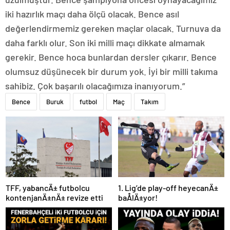
iki hazırlık maçı daha ölçü olacak. Bence asıl
değerlendirmemiz gereken maçlar olacak. Turnuva da
daha farklı olur. Son iki milli maçı dikkate almamak
gerekir. Bence hoca bunlardan dersler çıkarır. Bence
olumsuz düşünecek bir durum yok. İyi bir milli takıma
sahibiz. Çok başarılı olacağımıza inanıyorum.”
Bence
Buruk
futbol
Maç
Takım
TFF, yabancÄ± futbolcu
1. Lig’de play-off heyecanÄ±
kontenjanÄ±nÄ± revize etti
baÅlÄ±yor!