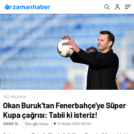
142 okunma
Okan Buruk’tan Fenerbahçe’ye Süper
Kupa çağrısı: Tabii ki isteriz!
21 Nisan 2024 00:54
ABONE OL
News