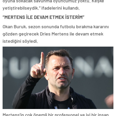
oyuna sokacak savunma oyuncumuz yoktu. Keşke
yetiştirebilseydik.” ifadelerini kullandı.
“MERTENS İLE DEVAM ETMEK İSTERİM”
Okan Buruk, sezon sonunda futbolu bırakma kararını
gözden geçirecek Dries Mertens ile devam etmek
istediğini söyledi.
Mertens’in çok önemli bir profesyonel ve iyi bir insan