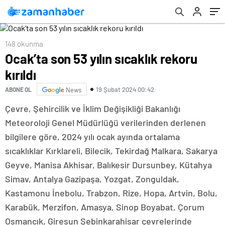
148 okunma
Ocak’ta son 53 yılın sıcaklık rekoru
kırıldı
19 Şubat 2024 00:42
ABONE OL
News
Çevre, Şehircilik ve İklim Değişikliği Bakanlığı
Meteoroloji Genel Müdürlüğü verilerinden derlenen
bilgilere göre, 2024 yılı ocak ayında ortalama
sıcaklıklar Kırklareli, Bilecik, Tekirdağ Malkara, Sakarya
Geyve, Manisa Akhisar, Balıkesir Dursunbey, Kütahya
Simav, Antalya Gazipaşa, Yozgat, Zonguldak,
Kastamonu İnebolu, Trabzon, Rize, Hopa, Artvin, Bolu,
Karabük, Merzifon, Amasya, Sinop Boyabat, Çorum
Osmancık, Giresun Şebinkarahisar çevrelerinde