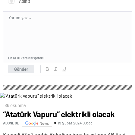
En az 10 karakter gerekli
Gönder
186 okunma
“Atatürk Vapuru” elektrikli olacak
19 Şubat 2024 00:33
ABONE OL
News
Kocaeli Büyükşehir Belediyesince hazırlanıp AB Yeşil