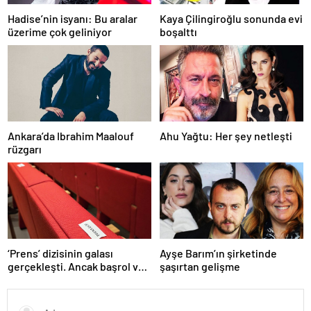
Hadise’nin isyanı: Bu aralar
Kaya Çilingiroğlu sonunda evi
üzerime çok geliniyor
boşalttı
Ankara’da Ibrahim Maalouf
Ahu Yağtu: Her şey netleşti
rüzgarı
‘Prens’ dizisinin galası
Ayşe Barım’ın şirketinde
gerçekleşti. Ancak başrol ve
şaşırtan gelişme
teknik ekip katılmadı