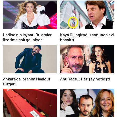
Hadise’nin isyanı: Bu aralar
Kaya Çilingiroğlu sonunda evi
üzerime çok geliniyor
boşalttı
Ankara’da Ibrahim Maalouf
Ahu Yağtu: Her şey netleşti
rüzgarı