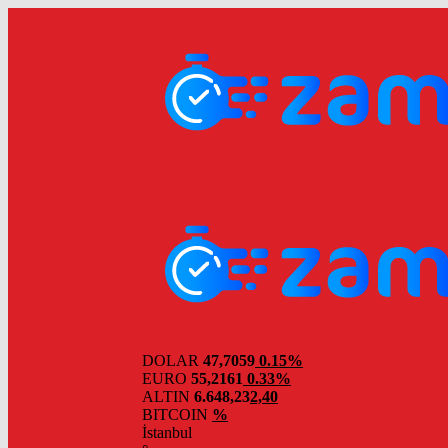
DOLAR
47,7059
0.15%
EURO
55,2161
0.33%
ALTIN
6.648,23
2,40
BITCOIN
%
İstanbul