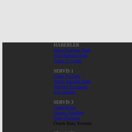
HABERLER
Hava Durumu Dark
Yol Durumu Dark
Canlı Tv Light
SERVİS 1
Canlı Tv Dark
Yayın Akışları Dark
Nöbetçi Eczaneler
Son Dakika
SERVİS 3
Canlı Borsa
Namaz Vakitleri
Puan Durumu
Örnek Burç Yorumu