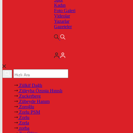
Kadın
Foto Galeri
Videolar
Yazarlar
Gazeteler
Zülkif Dağlı
Züleyha Özusta Hınıslı
Zuckerberg
Zübeyde Hanım
Zoroğlu
Zorlu PSM
Zorlu
Zorla
zorba