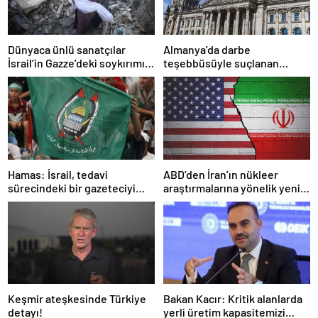
Dünyaca ünlü sanatçılar
Almanya’da darbe
İsrail’in Gazze’deki soykırımını
teşebbüsüyle suçlanan
kınadı
örgüte ait dernek yasaklandı
Hamas: İsrail, tedavi
ABD’den İran’ın nükleer
sürecindeki bir gazeteciyi
araştırmalarına yönelik yeni
öldürerek savaş suçu
yaptırımlar
işlemiştir
Keşmir ateşkesinde Türkiye
Bakan Kacır: Kritik alanlarda
detayı!
yerli üretim kapasitemizi