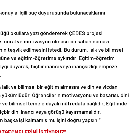
onuyla ilgili suç duyurusunda bulunacaklarını
rlüğü okullara yazı göndererek ÇEDES projesi
 moral ve motivasyon olması için sabah namazı
nın teşvik edilmesini istedi. Bu durum, laik ve bilimsel
üğüne ve eğitim-öğretime aykırıdır. Eğitim-öğretim
ygı duyarak, hiçbir inancı veya inançsızlığı empoze
r.
n laik ve bilimsel bir eğitim almasını ve din ve vicdan
 yükümlüdür. Öğrencilerin motivasyonu ve başarısı, dini
ime ve bilimsel temele dayalı müfredata bağlıdır. Eğitimde
hiçbir dini inancı veya görüşü kayırmamalıdır.
 başka işi kalmamış mı, işini doğru yapsın.”
AZGEÇMELERİNİ İSTİYORUZ”