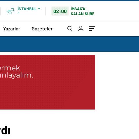
İMSAK'A
İSTANBUL
02:00
KALAN SÜRE
°
Yazarlar
Gazeteler
rdı