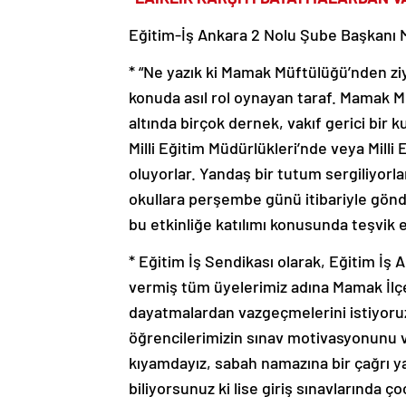
Eğitim-İş Ankara 2 Nolu Şube Başkanı
* “Ne yazık ki Mamak Müftülüğü’nden zi
konuda asıl rol oynayan taraf. Mamak M
altında birçok dernek, vakıf gerici bir 
Milli Eğitim Müdürlükleri’nde veya Milli
oluyorlar. Yandaş bir tutum sergiliyorlar
okullara perşembe günü itibariyle gönd
bu etkinliğe katılımı konusunda teşvik
* Eğitim İş Sendikası olarak, Eğitim İş
vermiş tüm üyelerimiz adına Mamak İlçe 
dayatmalardan vazgeçmelerini istiyoruz. Ç
öğrencilerimizin sınav motivasyonunu v
kıyamdayız, sabah namazına bir çağrı yap
biliyorsunuz ki lise giriş sınavlarında