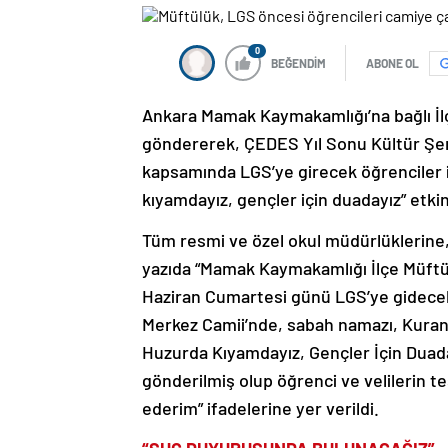
0
BEĞENDİM
ABONE OL
Ankara Mamak Kaymakamlığı’na bağlı İlç
göndererek, ÇEDES Yıl Sonu Kültür Şen
kapsamında LGS’ye girecek öğrenciler 
kıyamdayız, gençler için duadayız” etkinl
Tüm resmi ve özel okul müdürlüklerine
yazıda “Mamak Kaymakamlığı İlçe Müftül
Haziran Cumartesi günü LGS’ye gidece
Merkez Camii’nde, sabah namazı, Kuranı 
Huzurda Kıyamdayız, Gençler İçin Duadayı
gönderilmiş olup öğrenci ve velilerin te
ederim” ifadelerine yer verildi.