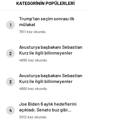
KATEGORİNİN POPÜLERLERİ
Trump’tan seçim sonrası ilk
mülakat
1
7911 kez okundu
Avusturya başbakanı Sebastian
Kurz ile ilgili bilinmeyenler
2
4895 kez okundu
Avusturya başbakanı Sebastian
Kurz ile ilgili bilinmeyenler
3
4860 kez okundu
Joe Biden 6 aylık hedeflerini
açıkladı. Senato buz gibi…
4
3012 kez okundu