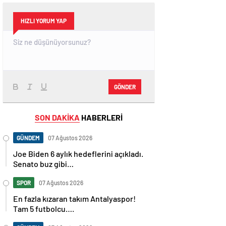
HIZLI YORUM YAP
GÖNDER
SON DAKİKA
HABERLERİ
GÜNDEM
07 Ağustos 2026
Joe Biden 6 aylık hedeflerini açıkladı.
Senato buz gibi…
SPOR
07 Ağustos 2026
En fazla kızaran takım Antalyaspor!
Tam 5 futbolcu….