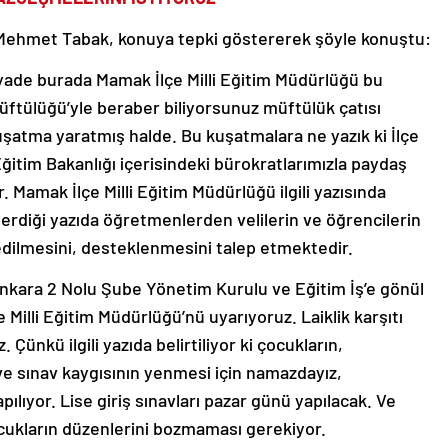
 Mehmet Tabak, konuya tepki göstererek şöyle konuştu:
yade burada Mamak İlçe Milli Eğitim Müdürlüğü bu
üftülüğü’yle beraber biliyorsunuz müftülük çatısı
kuşatma yaratmış halde. Bu kuşatmalara ne yazık ki İlçe
 Eğitim Bakanlığı içerisindeki bürokratlarımızla paydaş
. Mamak İlçe Milli Eğitim Müdürlüğü ilgili yazısında
erdiği yazıda öğretmenlerden velilerin ve öğrencilerin
 edilmesini, desteklenmesini talep etmektedir.
 Ankara 2 Nolu Şube Yönetim Kurulu ve Eğitim İş’e gönül
Milli Eğitim Müdürlüğü’nü uyarıyoruz. Laiklik karşıtı
ünkü ilgili yazıda belirtiliyor ki çocukların,
e sınav kaygısının yenmesi için namazdayız,
ılıyor. Lise giriş sınavları pazar günü yapılacak. Ve
 çocukların düzenlerini bozmaması gerekiyor.