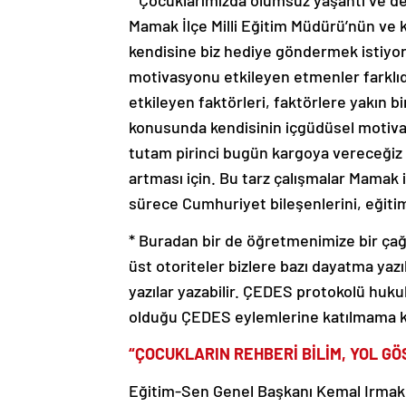
* Çocuklarımızda olumsuz yaşantı ve de
Mamak İlçe Milli Eğitim Müdürü’nün ve ka
kendisine biz hediye göndermek istiyoru
motivasyonu etkileyen etmenler farklıdı
etkileyen faktörleri, faktörlere yakın bi
konusunda kendisinin içgüdüsel motivas
tutam pirinci bugün kargoya vereceğiz
artması için. Bu tarz çalışmalar Mamak
sürece Cumhuriyet bileşenlerini, eğitim
* Buradan bir de öğretmenimize bir çağr
üst otoriteler bizlere bazı dayatma yazıl
yazılar yazabilir. ÇEDES protokolü huku
olduğu ÇEDES eylemlerine katılmama ka
“ÇOCUKLARIN REHBERİ BİLİM, YOL G
Eğitim-Sen Genel Başkanı Kemal Irmak da