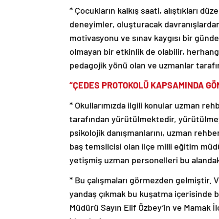
* Çocukların kalkış saati, alıştıkları 
deneyimler, oluşturacak davranışlardan
motivasyonu ve sınav kaygısı bir günde h
olmayan bir etkinlik de olabilir, herhang
pedagojik yönü olan ve uzmanlar taraf
“ÇEDES PROTOKOLÜ KAPSAMINDA GÖN
* Okullarımızda ilgili konular uzman re
tarafından yürütülmektedir, yürütülm
psikolojik danışmanlarını, uzman rehbe
baş temsilcisi olan ilçe milli eğitim mü
yetişmiş uzman personelleri bu alandak
* Bu çalışmaları görmezden gelmiştir. V
yandaş çıkmak bu kuşatma içerisinde bir
Müdürü Sayın Elif Özbey’in ve Mamak İlç