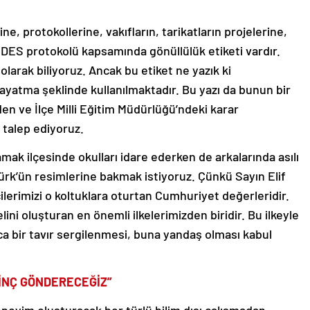
rine, protokollerine, vakıfların, tarikatların projelerine,
EDES protokolü kapsamında gönüllülük etiketi vardır.
olarak biliyoruz. Ancak bu etiket ne yazık ki
dayatma şeklinde kullanılmaktadır. Bu yazı da bunun bir
nden ve İlçe Milli Eğitim Müdürlüğü’ndeki karar
ni talep ediyoruz.
ak ilçesinde okulları idare ederken de arkalarında asılı
k’ün resimlerine bakmak istiyoruz. Çünkü Sayın Elif
ilerimizi o koltuklara oturtan Cumhuriyet değerleridir.
ni oluşturan en önemli ilkelerimizden biridir. Bu ilkeyle
ca bir tavır sergilenmesi, buna yandaş olması kabul
RİNÇ GÖNDERECEĞİZ”