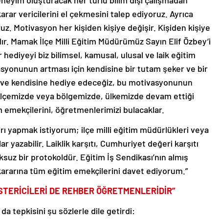
neyim oluşturacak her türlü bilim dışı çalışmadan
rar vericilerini el çekmesini talep ediyoruz. Ayrıca
z. Motivasyon her kişiden kişiye değişir. Kişiden kişiye
r. Mamak İlçe Milli Eğitim Müdürümüz Sayın Elif Özbey’i
r hediyeyi biz bilimsel, kamusal, ulusal ve laik eğitim
yonunun artması için kendisine bir tutam şeker ve bir
 ve kendisine hediye edeceğiz, bu motivasyonunun
 ilçemizde veya bölgemizde, ülkemizde devam ettiği
 emekçilerini, öğretmenlerimizi bulacaklar.
ı yapmak istiyorum; ilçe milli eğitim müdürlükleri veya
ar yazabilir. Laiklik karşıtı, Cumhuriyet değeri karşıtı
ksuz bir protokoldür. Eğitim İş Sendikası’nın almış
rarına tüm eğitim emekçilerini davet ediyorum.”
ÖSTERİCİLERİ DE REHBER ÖĞRETMENLERİDİR”
 tepkisini şu sözlerle dile getirdi: