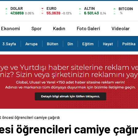
DOLAR
EURO
ALTIN
BITCOIN
47,6859
55,0639
6.501,43
%
0.05%
-0.13%
0,14
Ekonomi
Spor
Kadın
Foto Galeri
Videolar
3.Sayfa
Avrupa
Bülten
Din
Eğitim
Hayat
Politika
 öncesi öğrencileri camiye çağırdı
si öğrencileri camiye çağı