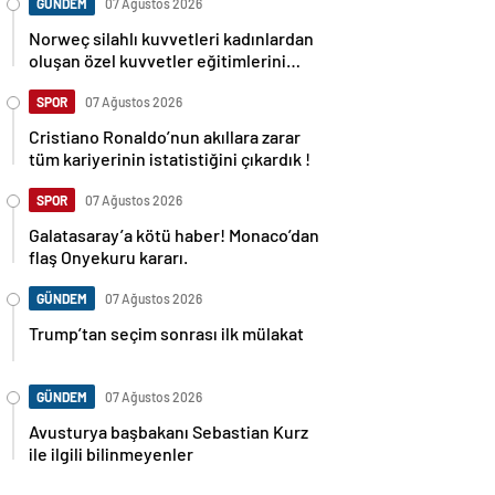
GÜNDEM
07 Ağustos 2026
Norweç silahlı kuvvetleri kadınlardan
oluşan özel kuvvetler eğitimlerini
başlattı.
SPOR
07 Ağustos 2026
Cristiano Ronaldo’nun akıllara zarar
tüm kariyerinin istatistiğini çıkardık !
SPOR
07 Ağustos 2026
Galatasaray’a kötü haber! Monaco’dan
flaş Onyekuru kararı.
GÜNDEM
07 Ağustos 2026
Trump’tan seçim sonrası ilk mülakat
GÜNDEM
07 Ağustos 2026
Avusturya başbakanı Sebastian Kurz
ile ilgili bilinmeyenler