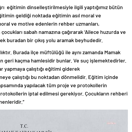
ı eğitimin dinselleştirilmesiyle ilgili yaptığımız bütün
itimin geldiği noktada eğitimin asıl moral ve
oral ve motive edenlerin rehber uzmanları,
a çocukları sabah namazına çağırarak ‘Ailece huzurda ve
rek buradan bir çıkış yolu aramak beyhudedir.
lıktır. Burada ilçe müftülüğü ile aynı zamanda Mamak
lan geri kaçma hamlesidir bunlar. Ve suç işlemektedirler.
ar yapmaya çalıştığı eğitimi giderek
eye çalıştığı bu noktadan dönmelidir. Eğitim içinde
apsamında yapılacak tüm proje ve protokollerin
otokollerin iptal edilmesi gerekiyor. Çocukların rehberi
enleridir.”