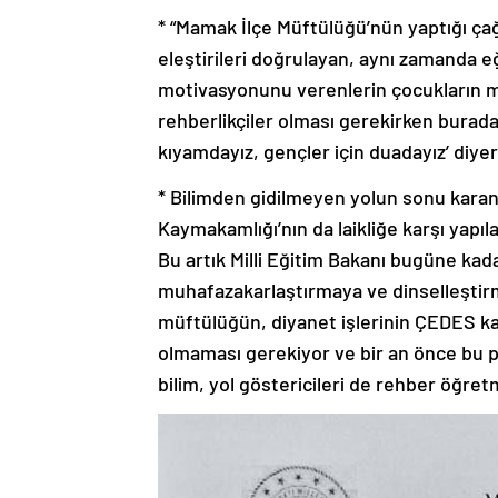
* “Mamak İlçe Müftülüğü’nün yaptığı çağr
eleştirileri doğrulayan, aynı zamanda eğ
motivasyonunu verenlerin çocukların m
rehberlikçiler olması gerekirken burad
kıyamdayız, gençler için duadayız’ diye
* Bilimden gidilmeyen yolun sonu karan
Kaymakamlığı’nın da laikliğe karşı yapı
Bu artık Milli Eğitim Bakanı bugüne kad
muhafazakarlaştırmaya ve dinselleştirm
müftülüğün, diyanet işlerinin ÇEDES k
olmaması gerekiyor ve bir an önce bu pr
bilim, yol göstericileri de rehber öğretm