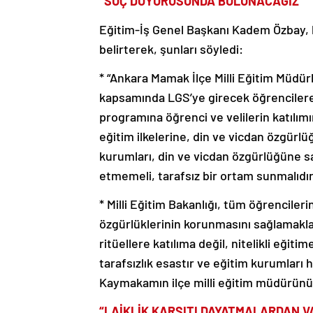
“SUÇ DUYURUSUNDA BULUNACAĞIZ”
Eğitim-İş Genel Başkanı Kadem Özbay, k
belirterek, şunları söyledi:
* “Ankara Mamak İlçe Milli Eğitim Müdü
kapsamında LGS’ye girecek öğrencilere
programına öğrenci ve velilerin katılımı
eğitim ilkelerine, din ve vicdan özgürl
kurumları, din ve vicdan özgürlüğüne sa
etmemeli, tarafsız bir ortam sunmalıdı
* Milli Eğitim Bakanlığı, tüm öğrencileri
özgürlüklerinin korunmasını sağlamakla
ritüellere katılıma değil, nitelikli eğit
tarafsızlık esastır ve eğitim kurumları 
Kaymakamın ilçe milli eğitim müdürünün
“LAİKLİK KARŞITI DAYATMALARDAN V