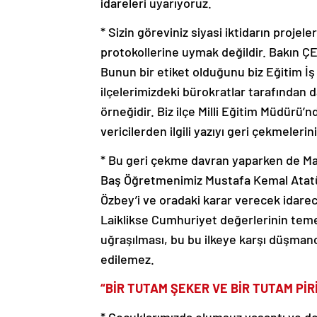
idareleri uyarıyoruz.
* Sizin göreviniz siyasi iktidarın projele
protokollerine uymak değildir. Bakın Ç
Bunun bir etiket olduğunu biz Eğitim İş 
ilçelerimizdeki bürokratlar tarafından 
örneğidir. Biz ilçe Milli Eğitim Müdürü’
vericilerden ilgili yazıyı geri çekmeleri
* Bu geri çekme davran yaparken de Mam
Baş Öğretmenimiz Mustafa Kemal Atatür
Özbey’i ve oradaki karar verecek idarec
Laiklikse Cumhuriyet değerlerinin temeli
uğraşılması, bu bu ilkeye karşı düşman
edilemez.
“BİR TUTAM ŞEKER VE BİR TUTAM Pİ