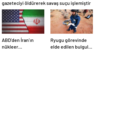
gazeteciyi öldürerek savaş suçu işlemiştir
ABD’den İran’ın
Ryugu görevinde
nükleer
elde edilen bulgular
araştırmalarına
suyun dünyaya
yönelik yeni
asteroitlerce
yaptırımlar
getirilmiş
olabileceğini
gösteriyor