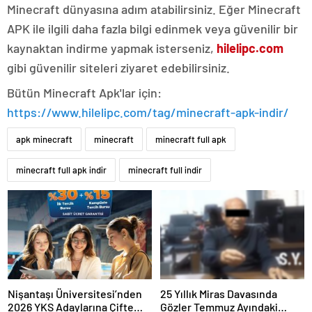
Minecraft dünyasına adım atabilirsiniz. Eğer Minecraft
APK ile ilgili daha fazla bilgi edinmek veya güvenilir bir
kaynaktan indirme yapmak isterseniz,
hilelipc.com
gibi güvenilir siteleri ziyaret edebilirsiniz.
Bütün Minecraft Apk'lar için:
https://www.hilelipc.com/tag/minecraft-apk-indir/
apk minecraft
minecraft
minecraft full apk
minecraft full apk indir
minecraft full indir
Nişantaşı Üniversitesi’nden
25 Yıllık Miras Davasında
2026 YKS Adaylarına Çifte
Gözler Temmuz Ayındaki