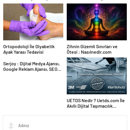
Güvence: Sabit Ücret ve
Karar Duruşmasına Çevrildi
Kesintisiz Burs
Ortopodoloji İle Diyabetik
Zihnin Gizemli Sınırları ve
Ayak Yarası Tedavisi
Ötesi : Nasılnedir.com
Serjoy : Dijital Medya Ajansı,
Google Reklam Ajansı, SEO
Ajansı ve Web Tasarım Ajansı
UETDS Nedir ? Uetds.com İle
Akıllı Dijital Taşımacılık
Yazılımı