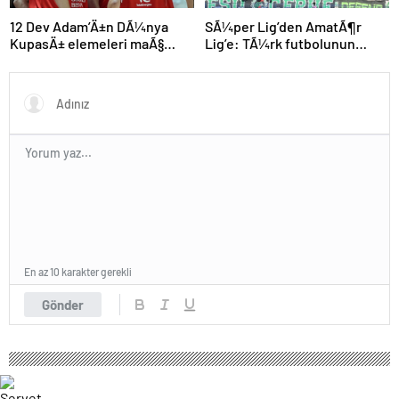
SÃ¼per Lig’den AmatÃ¶r
12 Dev Adam’Ä±n DÃ¼nya
Lig’e: TÃ¼rk futbolunun
KupasÄ± elemeleri maÃ§
kÃ¶klÃ¼ kulÃ¼pleri dibi
programÄ± aÃ§Ä±klandÄ±
gÃ¶rdÃ¼
En az 10 karakter gerekli
Gönder