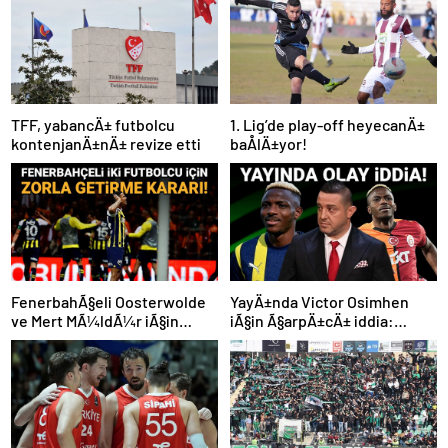
TFF, yabancÄ± futbolcu
1. Lig’de play-off heyecanÄ±
kontenjanÄ±nÄ± revize etti
baÅlÄ±yor!
FenerbahÃ§eli Oosterwolde
YayÄ±nda Victor Osimhen
ve Mert MÃ¼ldÃ¼r iÃ§in
iÃ§in Ã§arpÄ±cÄ± iddia:
olaylÄ± derbi davasÄ±nda
“Futbol tarihinin en
zorla getirme kararÄ±
bÃ¼yÃ¼k Åoku olur!”