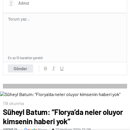
En az 10 karakter gerekli
Gönder
118 okunma
Süheyl Batum: “Florya’da neler oluyor
kimsenin haberi yok”
17 Haziran 2024 12:09
ABONE OL
News