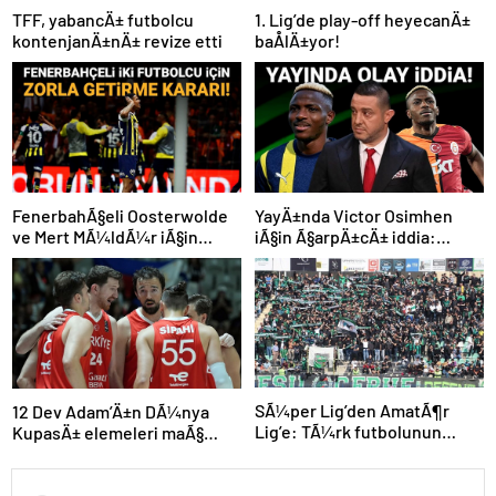
TFF, yabancÄ± futbolcu
1. Lig’de play-off heyecanÄ±
kontenjanÄ±nÄ± revize etti
baÅlÄ±yor!
FenerbahÃ§eli Oosterwolde
YayÄ±nda Victor Osimhen
ve Mert MÃ¼ldÃ¼r iÃ§in
iÃ§in Ã§arpÄ±cÄ± iddia:
olaylÄ± derbi davasÄ±nda
“Futbol tarihinin en
zorla getirme kararÄ±
bÃ¼yÃ¼k Åoku olur!”
SÃ¼per Lig’den AmatÃ¶r
12 Dev Adam’Ä±n DÃ¼nya
Lig’e: TÃ¼rk futbolunun
KupasÄ± elemeleri maÃ§
kÃ¶klÃ¼ kulÃ¼pleri dibi
programÄ± aÃ§Ä±klandÄ±
gÃ¶rdÃ¼