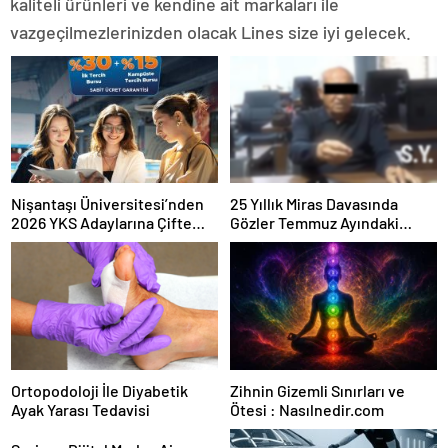
kaliteli ürünleri ve kendine ait markaları ile
vazgeçilmezlerinizden olacak Lines size iyi gelecek.
Nişantaşı Üniversitesi’nden
25 Yıllık Miras Davasında
2026 YKS Adaylarına Çifte
Gözler Temmuz Ayındaki
Güvence: Sabit Ücret ve
Karar Duruşmasına Çevrildi
Kesintisiz Burs
Ortopodoloji İle Diyabetik
Zihnin Gizemli Sınırları ve
Ayak Yarası Tedavisi
Ötesi : Nasılnedir.com