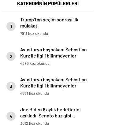
KATEGORİNİN POPÜLERLERİ
Trump’tan seçim sonrası ilk
mülakat
1
7911 kez okundu
Avusturya başbakanı Sebastian
Kurz ile ilgili bilinmeyenler
2
4896 kez okundu
Avusturya başbakanı Sebastian
Kurz ile ilgili bilinmeyenler
3
4861 kez okundu
Joe Biden 6 aylık hedeflerini
açıkladı. Senato buz gibi…
4
3012 kez okundu