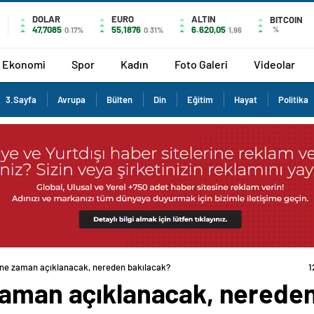
DOLAR
EURO
ALTIN
BITCOIN
47,7085
55,1876
6.620,05
%
0.17%
0.31%
1,96
Ekonomi
Spor
Kadın
Foto Galeri
Videolar
3.Sayfa
Avrupa
Bülten
Din
Eğitim
Hayat
Politika
 ne zaman açıklanacak, nereden bakılacak?
1
zaman açıklanacak, nereden