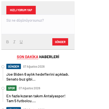
HIZLI YORUM YAP
GÖNDER
SON DAKİKA
HABERLERİ
GÜNDEM
07 Ağustos 2026
Joe Biden 6 aylık hedeflerini açıkladı.
Senato buz gibi…
SPOR
07 Ağustos 2026
En fazla kızaran takım Antalyaspor!
Tam 5 futbolcu….