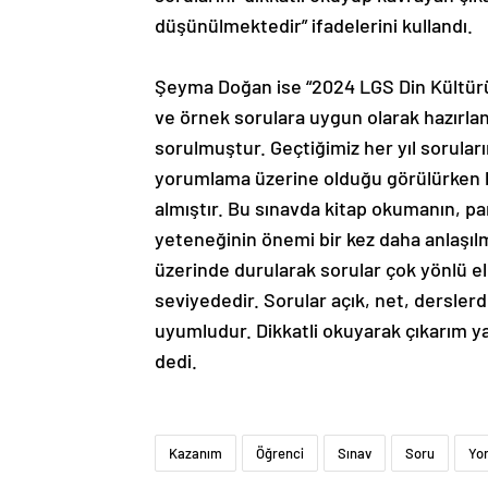
düşünülmektedir” ifadelerini kullandı.
Şeyma Doğan ise “2024 LGS Din Kültürü v
ve örnek sorulara uygun olarak hazırla
sorulmuştur. Geçtiğimiz her yıl sorul
yorumlama üzerine olduğu görülürken bu 
almıştır. Bu sınavda kitap okumanın, p
yeteneğinin önemi bir kez daha anlaşılm
üzerinde durularak sorular çok yönlü ele
seviyededir. Sorular açık, net, dersler
uyumludur. Dikkatli okuyarak çıkarım y
dedi.
Kazanım
Öğrenci
Sınav
Soru
Yo