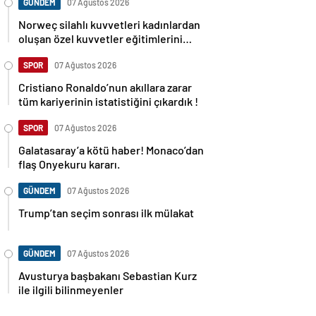
GÜNDEM
07 Ağustos 2026
Norweç silahlı kuvvetleri kadınlardan
oluşan özel kuvvetler eğitimlerini
başlattı.
SPOR
07 Ağustos 2026
Cristiano Ronaldo’nun akıllara zarar
tüm kariyerinin istatistiğini çıkardık !
SPOR
07 Ağustos 2026
Galatasaray’a kötü haber! Monaco’dan
flaş Onyekuru kararı.
GÜNDEM
07 Ağustos 2026
Trump’tan seçim sonrası ilk mülakat
GÜNDEM
07 Ağustos 2026
Avusturya başbakanı Sebastian Kurz
ile ilgili bilinmeyenler