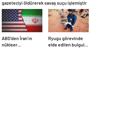
gazeteciyi öldürerek savaş suçu işlemiştir
ABD’den İran’ın
Ryugu görevinde
nükleer
elde edilen bulgular
araştırmalarına
suyun dünyaya
yönelik yeni
asteroitlerce
yaptırımlar
getirilmiş
olabileceğini
gösteriyor