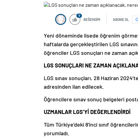
0
BEĞENDİM
ABONE OL
Yeni döneminde lisede öğrenim görmey
haftalarda gerçekleştirilen LGS sınavın
öğrenciler LGS sonuçları ne zaman açı
LGS SONUÇLARI NE ZAMAN AÇIKLAN
LGS sınav sonuçları, 28 Haziran 2024’t
adresinden ilan edilecek.
Öğrencilere sınav sonuç belgeleri pos
UZMANLAR LGS’Yİ DEĞERLENDİRDİ
Tüm Türkiye’deki 8’inci sınıf öğrenciler
yorumladı.