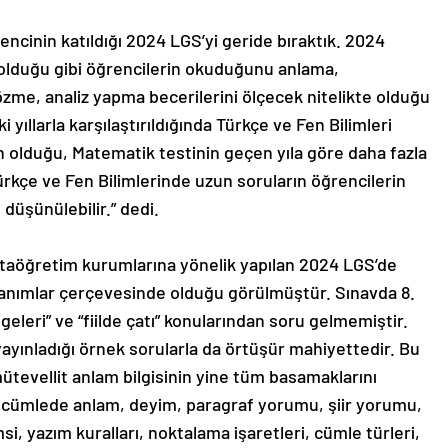
encinin katıldığı 2024 LGS’yi geride bıraktık. 2024
a olduğu gibi öğrencilerin okuduğunu anlama,
me, analiz yapma becerilerini ölçecek nitelikte olduğu
yıllarla karşılaştırıldığında Türkçe ve Fen Bilimleri
n olduğu, Matematik testinin geçen yıla göre daha fazla
rkçe ve Fen Bilimlerinde uzun soruların öğrencilerin
üşünülebilir.” dedi.
ortaöğretim kurumlarına yönelik yapılan 2024 LGS’de
azanımlar çerçevesinde olduğu görülmüştür. Sınavda 8.
eleri” ve “fiilde çatı” konularından soru gelmemiştir.
yayınladığı örnek sorularla da örtüşür mahiyettedir. Bu
tevellit anlam bilgisinin yine tüm basamaklarını
 cümlede anlam, deyim, paragraf yorumu, şiir yorumu,
msi, yazım kuralları, noktalama işaretleri, cümle türleri,