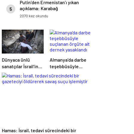
Putin’den Ermenistan’ı yıkan
açıklama: Karabağ
5
Azerbaycan’ın ayrılmaz bir
2070 kez okundu
parçasıdır!
Dünyaca ünlü
Almanya’da darbe
sanatçılar İsrail’in
teşebbüsüyle
Gazze’deki
suçlanan örgüte ait
soykırımını kınadı
dernek yasaklandı
Hamas: İsrail, tedavi sürecindeki bir