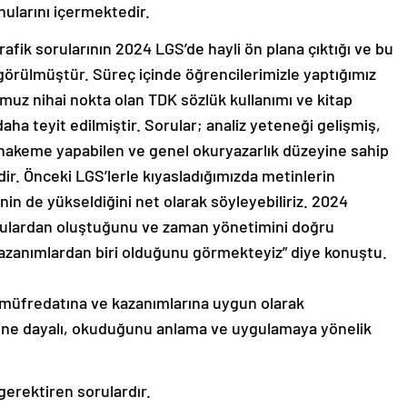
nularını içermektedir.
afik sorularının 2024 LGS’de hayli ön plana çıktığı ve bu
 görülmüştür. Süreç içinde öğrencilerimizle yaptığımız
uz nihai nokta olan TDK sözlük kullanımı ve kitap
ha teyit edilmiştir. Sorular; analiz yeteneği gelişmiş,
akeme yapabilen ve genel okuryazarlık düzeyine sahip
dir. Önceki LGS’lerle kıyasladığımızda metinlerin
nin de yükseldiğini net olarak söyleyebiliriz. 2024
rulardan oluştuğunu ve zaman yönetimini doğru
kazanımlardan biri olduğunu görmekteyiz” diye konuştu.
müfredatına ve kazanımlarına uygun olarak
üne dayalı, okuduğunu anlama ve uygulamaya yönelik
gerektiren sorulardır.