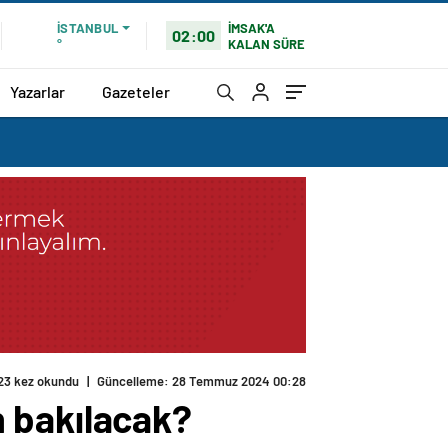
İMSAK'A
İSTANBUL
02:00
KALAN SÜRE
°
Yazarlar
Gazeteler
23 kez okundu
|
Güncelleme: 28 Temmuz 2024 00:28
 bakılacak?