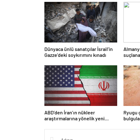
Dünyaca ünlü sanatçılar İsrail’in
Almany
Gazze’deki soykırımını kınadı
suçlana
yasakla
ABD’den İran’ın nükleer
Ryugu g
araştırmalarına yönelik yeni
bulgul
yaptırımlar
asteroi
olabile