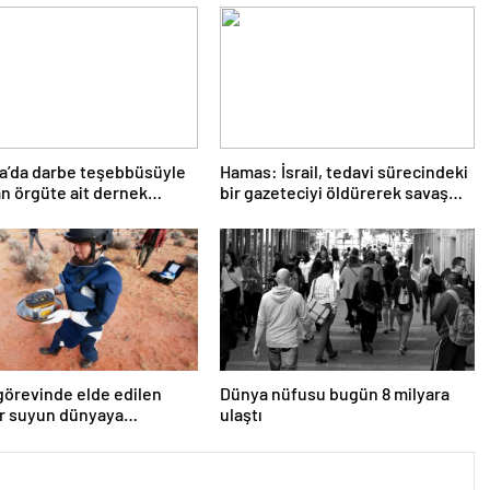
a’da darbe teşebbüsüyle
Hamas: İsrail, tedavi sürecindeki
n örgüte ait dernek
bir gazeteciyi öldürerek savaş
ndı
suçu işlemiştir
örevinde elde edilen
Dünya nüfusu bugün 8 milyara
ar suyun dünyaya
ulaştı
tlerce getirilmiş
ceğini gösteriyor