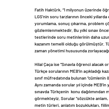
Fatih Haktürk, “1 milyonun üzerinde öğr
LGS’nin soru tarzlarının önceki yıllard
yorumlama, sonuç çıkarma, problem çöz
gözlemlenmektedir. Bu yılki sınav önceki 
testlerinde soru metinlerinin daha uzu
kazanım temelli olduğu görülmüştür. Tü
zaman yönetimi hususunda zorlayacağı d
Hilal Çaça ise “Sınavla öğrenci alacak 
Türkçe sorularının MEB’in açıkladığı k
sınıf müfredatında bulunan “cümlenin ög
Aynı zamanda sorular yıl içinde MEB’in 
sınavda Türkçenin konu dağılımından mü
görmekteyiz. Sorular “sözcükte anlam,
metin türleri, anlatım bozuklukları, fiili