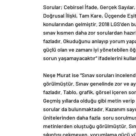
Sorular; Cebirsel İfade, Gerçek Sayıla
Doğrusal İlişki, Tam Kare, Üçgende Eşitsi
konularından gelmiştir. 2018 LGS’den b
sınav kısmen daha zor sorulardan hazır
fazladır. Okuduğunu anlayıp yorum yapab
güçlü olan ve zamanı iyi yönetebilen öğ
sorun yaşamayacaktır” ifadelerini kulla
Neşe Murat ise “Sınav soruları incele
görülmüştür. Sınav genelinde zor ve ayı
fazladır. Tablo, grafik, görsel içeren s
Geçmiş yıllarda olduğu gibi metin veri
sorular da bulunmaktadır. Kazanım sayı
ünitelerinden daha fazla soru sorulmu
metinlerden oluştuğu görülmüştür. Sın
sıkıntısı çekmeyen, yorumlama gücü yük