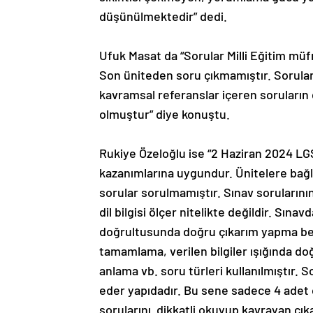
düşünülmektedir” dedi.
Ufuk Masat da “Sorular Milli Eğitim müf
Son üniteden soru çıkmamıştır. Sorular
kavramsal referanslar içeren soruların
olmuştur” diye konuştu.
Rukiye Özeloğlu ise “2 Haziran 2024 LG
kazanımlarına uygundur. Ünitelere bağlı s
sorular sorulmamıştır. Sınav sorularının
dil bilgisi ölçer nitelikte değildir. Sın
doğrultusunda doğru çıkarım yapma bece
tamamlama, verilen bilgiler ışığında do
anlama vb. soru türleri kullanılmıştır.
eder yapıdadır. Bu sene sadece 4 adet
sorularını dikkatli okuyup kavrayan çı