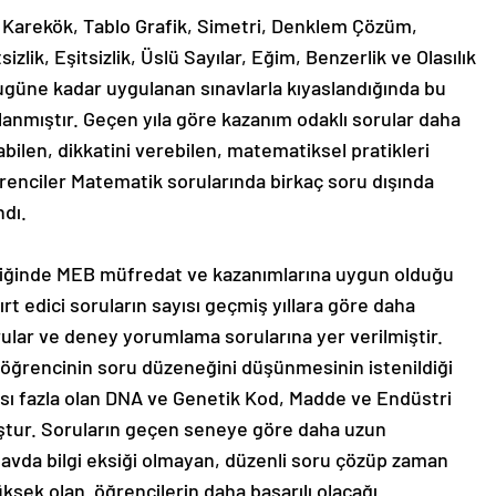
r, Karekök, Tablo Grafik, Simetri, Denklem Çözüm,
zlik, Eşitsizlik, Üslü Sayılar, Eğim, Benzerlik ve Olasılık
ugüne kadar uygulanan sınavlarla kıyaslandığında bu
lanmıştır. Geçen yıla göre kazanım odaklı sorular daha
ilen, dikkatini verebilen, matematiksel pratikleri
renciler Matematik sorularında birkaç soru dışında
ndı.
ndiğinde MEB müfredat ve kazanımlarına uygun olduğu
rt edici soruların sayısı geçmiş yıllara göre daha
orular ve deney yorumlama sorularına yer verilmiştir.
p öğrencinin soru düzeneğini düşünmesinin istenildiği
sı fazla olan DNA ve Genetik Kod, Madde ve Endüstri
ştur. Soruların geçen seneye göre daha uzun
avda bilgi eksiği olmayan, düzenli soru çözüp zaman
sek olan öğrencilerin daha başarılı olacağı