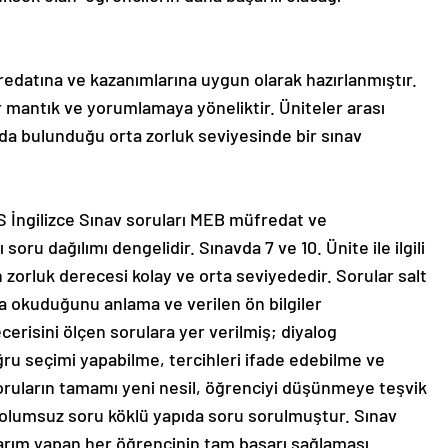
redatına ve kazanımlarına uygun olarak hazırlanmıştır.
 mantık ve yorumlamaya yöneliktir. Üniteler arası
 da bulunduğu orta zorluk seviyesinde bir sınav
S İngilizce Sınav soruları MEB müfredat ve
oru dağılımı dengelidir. Sınavda 7 ve 10. Ünite ile ilgili
 zorluk derecesi kolay ve orta seviyededir. Sorular salt
avda okuduğunu anlama ve verilen ön bilgiler
risini ölçen sorulara yer verilmiş; diyalog
ğru seçimi yapabilme, tercihleri ifade edebilme ve
 Soruların tamamı yeni nesil, öğrenciyi düşünmeye teşvik
 olumsuz soru köklü yapıda soru sorulmuştur. Sınav
karım yapan her öğrencinin tam başarı sağlaması