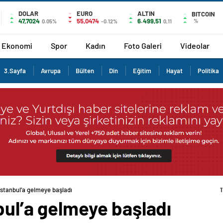
DOLAR
EURO
ALTIN
BITCOIN
47,7024
55,0474
6.499,51
%
0.05%
-0.12%
0,11
Ekonomi
Spor
Kadın
Foto Galeri
Videolar
3.Sayfa
Avrupa
Bülten
Din
Eğitim
Hayat
Politika
İstanbul’a gelmeye başladı
bul’a gelmeye başladı