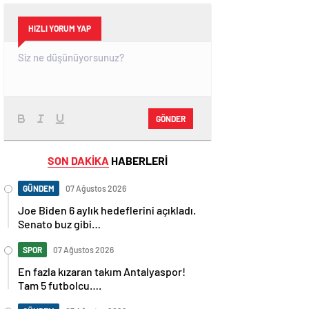
HIZLI YORUM YAP
GÖNDER
SON DAKİKA
HABERLERİ
GÜNDEM
07 Ağustos 2026
Joe Biden 6 aylık hedeflerini açıkladı.
Senato buz gibi…
SPOR
07 Ağustos 2026
En fazla kızaran takım Antalyaspor!
Tam 5 futbolcu….