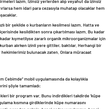
tirmeleri lazım. İzinsiz yerlerden alıp veyahut da izinsiz
rırlarsa hem idari para cezasıyla muhatap olacaklar hem
aşacaklar.
lı bir şekilde o kurbanların kesilmesi lazım. Hatta ve
 içerisinde kesildikten sonra çıkartılması lazım. Bu kadar
 kadar kıymetliyse zararlı organik mikroorganizmalar için
urban alırken izinli yere gittiler, baktılar. Herhangi bir
 hekimlerimiz bulunacak zaten. Onlara müracaat
Tarım Cebimde” mobil uygulamasında da kolaylıkla
zlerini şöyle tamamladı:
kleri bir program var. Bunu indirdikleri takdirde ‘küpe
rgulama kısmına girdiklerinde küpe numarasını