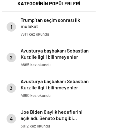
KATEGORİNİN POPÜLERLERİ
Trump’tan seçim sonrası ilk
mülakat
1
7911 kez okundu
Avusturya başbakanı Sebastian
Kurz ile ilgili bilinmeyenler
2
4895 kez okundu
Avusturya başbakanı Sebastian
Kurz ile ilgili bilinmeyenler
3
4860 kez okundu
Joe Biden 6 aylık hedeflerini
açıkladı. Senato buz gibi…
4
3012 kez okundu