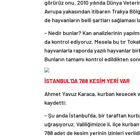
görürüz onu. 2010 yılında Dünya Veteri
Avrupa yakasından itibaren Trakya Bölge
de hayvanların belli şartları sağlaması l
– Nedir bunlar? Kan analizlerinin yapılma
da kontrol ediyoruz. Mesela bu tır Tokat
hayvanlarla raporda yazılı hayvanlar bi
Bunların tamamı kontrol edildikten sonr
İSTANBUL’DA 788 KESİM YERİ VAR
Ahmet Yavuz Karaca, kurban kesecek va
kaydetti:
– Şu anda İstanbul’da, bir taraftan kurba
uğraşıyoruz. Valiliğimizce il, ilçe kurb
788 adet de kesim yerinin izinleri veril