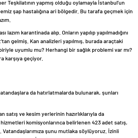
ner Teşkilatının yapmış olduğu oylamayla İstanbul’un
miz şap hastalığına ari bölgedir. Bu tarafa geçmek için
azım.
sı lazım karantinada alıp. Onların yapılıp yapılmadığını
’tan gelmiş. Kan analizleri yapılmış, burada araçtaki
rbiriyle uyumlu mu? Herhangi bir sağlık problemi var mı?
a karşıya geçiyor.
tandaşlara da hatırlatmalarda bulunarak, şunları
n satış ve kesim yerlerinin hazırlıklarıyla da
an hizmetleri komisyonlarınca belirlenen 423 adet satış,
di. Vatandaşlarımıza şunu mutlaka söylüyoruz. İzinli