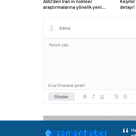
ABD’den İran’ın nükleer
Keşmir 
araştırmalarına yönelik yeni
detayı!
yaptırımlar
En az 10 karakter gerekli
Gönder
Ha
ed