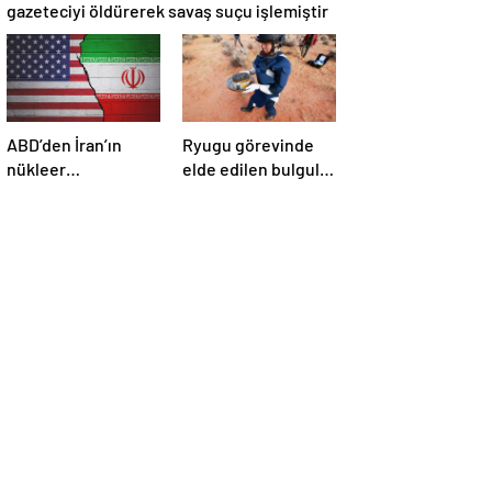
gazeteciyi öldürerek savaş suçu işlemiştir
ABD’den İran’ın
Ryugu görevinde
nükleer
elde edilen bulgular
araştırmalarına
suyun dünyaya
yönelik yeni
asteroitlerce
yaptırımlar
getirilmiş
olabileceğini
gösteriyor