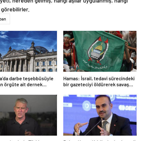
nsiyeti, nereden gelmiş, hangi aşılar uygulanmış, hangi
görebilirler.
ban
a’da darbe teşebbüsüyle
Hamas: İsrail, tedavi sürecindeki
n örgüte ait dernek
bir gazeteciyi öldürerek savaş
ndı
suçu işlemiştir