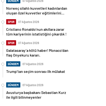
GÜNDEM
07 Ağustos 2026
Norweç silahlı kuvvetleri kadınlardan
oluşan özel kuvvetler eğitimlerini
başlattı.
SPOR
07 Ağustos 2026
Cristiano Ronaldo’nun akıllara zarar
tüm kariyerinin istatistiğini çıkardık !
SPOR
07 Ağustos 2026
Galatasaray’a kötü haber! Monaco’dan
flaş Onyekuru kararı.
GÜNDEM
07 Ağustos 2026
Trump’tan seçim sonrası ilk mülakat
GÜNDEM
07 Ağustos 2026
Avusturya başbakanı Sebastian Kurz
ile ilgili bilinmeyenler