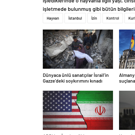
işlediklerinde o hayvanla ilgili yaşı, ci
işletmede bulunmuş gibi bütün bilgileri 
Hayvan
İstanbul
İzin
Kontrol
Kur
Dünyaca ünlü sanatçılar İsrail’in
Almany
Gazze’deki soykırımını kınadı
suçlana
yasakla