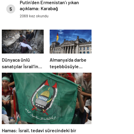
Putin’den Ermenistan’ı yıkan
açıklama: Karabağ
5
Azerbaycan’ın ayrılmaz bir
2069 kez okundu
parçasıdır!
Dünyaca ünlü
Almanya’da darbe
sanatçılar İsrail’in
teşebbüsüyle
Gazze’deki
suçlanan örgüte ait
soykırımını kınadı
dernek yasaklandı
Hamas: İsrail, tedavi sürecindeki bir