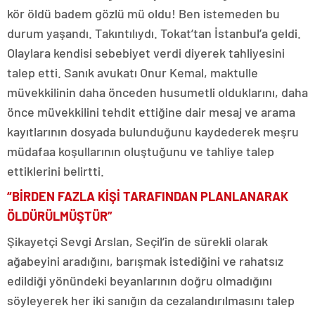
kör öldü badem gözlü mü oldu! Ben istemeden bu
durum yaşandı. Takıntılıydı. Tokat’tan İstanbul’a geldi.
Olaylara kendisi sebebiyet verdi diyerek tahliyesini
talep etti. Sanık avukatı Onur Kemal, maktulle
müvekkilinin daha önceden husumetli olduklarını, daha
önce müvekkilini tehdit ettiğine dair mesaj ve arama
kayıtlarının dosyada bulunduğunu kaydederek meşru
müdafaa koşullarının oluştuğunu ve tahliye talep
ettiklerini belirtti.
“BİRDEN FAZLA KİŞİ TARAFINDAN PLANLANARAK
ÖLDÜRÜLMÜŞTÜR”
Şikayetçi Sevgi Arslan, Seçil’in de sürekli olarak
ağabeyini aradığını, barışmak istediğini ve rahatsız
edildiği yönündeki beyanlarının doğru olmadığını
söyleyerek her iki sanığın da cezalandırılmasını talep