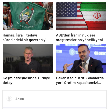
kınadı
örgüte ait dernek yasaklandı
Hamas: İsrail, tedavi
ABD’den İran’ın nükleer
sürecindeki bir gazeteciyi
araştırmalarına yönelik yeni
öldürerek savaş suçu
yaptırımlar
işlemiştir
Keşmir ateşkesinde Türkiye
Bakan Kacır: Kritik alanlarda
detayı!
yerli üretim kapasitemizi
artıracağız