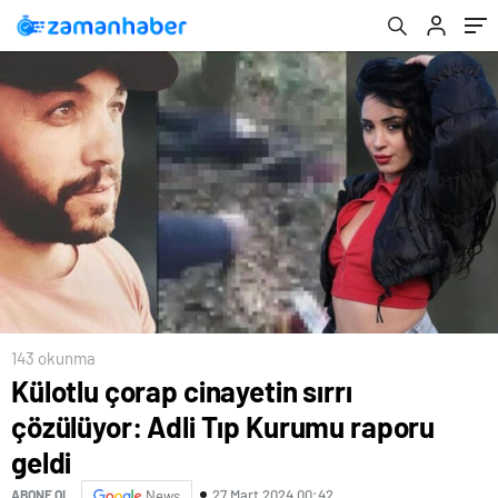
143 okunma
Külotlu çorap cinayetin sırrı
çözülüyor: Adli Tıp Kurumu raporu
geldi
27 Mart 2024 00:42
ABONE OL
News