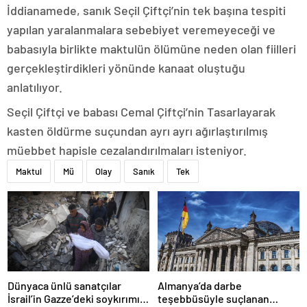
İddianamede, sanık Seçil Çiftçi’nin tek başına tespiti
yapılan yaralanmalara sebebiyet veremeyeceği ve
babasıyla birlikte maktulün ölümüne neden olan fiilleri
gerçekleştirdikleri yönünde kanaat oluştuğu
anlatılıyor.
Seçil Çiftçi ve babası Cemal Çiftçi’nin Tasarlayarak
kasten öldürme suçundan ayrı ayrı ağırlaştırılmış
müebbet hapisle cezalandırılmaları isteniyor.
Maktul
Mü
Olay
Sanık
Tek
Dünyaca ünlü sanatçılar
Almanya’da darbe
İsrail’in Gazze’deki soykırımını
teşebbüsüyle suçlanan