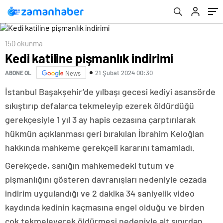
150 okunma
Kedi katiline pişmanlık indirimi
21 Şubat 2024 00:30
ABONE OL
News
İstanbul Başakşehir’de yılbaşı gecesi kediyi asansörde
sıkıştırıp defalarca tekmeleyip ezerek öldürdüğü
gerekçesiyle 1 yıl 3 ay hapis cezasına çarptırılarak
hükmün açıklanması geri bırakılan İbrahim Keloğlan
hakkında mahkeme gerekçeli kararını tamamladı.
Gerekçede, sanığın mahkemedeki tutum ve
pişmanlığını gösteren davranışları nedeniyle cezada
indirim uygulandığı ve 2 dakika 34 saniyelik video
kaydında kedinin kaçmasına engel olduğu ve birden
çok tekmeleyerek öldürmesi nedeniyle alt sınırdan