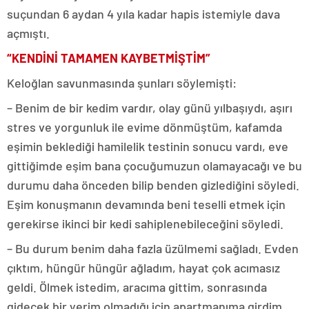
suçundan 6 aydan 4 yıla kadar hapis istemiyle dava
açmıştı.
“KENDİNİ TAMAMEN KAYBETMİŞTİM”
Keloğlan savunmasında şunları söylemişti:
– Benim de bir kedim vardır, olay günü yılbaşıydı, aşırı
stres ve yorgunluk ile evime dönmüştüm, kafamda
eşimin beklediği hamilelik testinin sonucu vardı, eve
gittiğimde eşim bana çocuğumuzun olamayacağı ve bu
durumu daha önceden bilip benden gizlediğini söyledi.
Eşim konuşmanın devamında beni teselli etmek için
gerekirse ikinci bir kedi sahiplenebileceğini söyledi.
– Bu durum benim daha fazla üzülmemi sağladı. Evden
çıktım, hüngür hüngür ağladım, hayat çok acımasız
geldi. Ölmek istedim, aracıma gittim, sonrasında
gidecek bir yerim olmadığı için apartmanıma girdim.