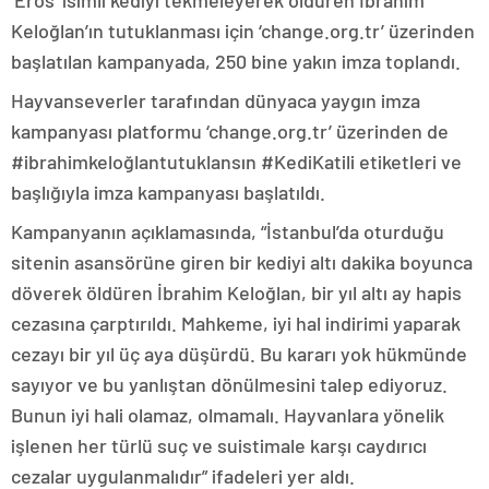
‘Eros’ isimli kediyi tekmeleyerek öldüren İbrahim
Keloğlan’ın tutuklanması için ‘change.org.tr’ üzerinden
başlatılan kampanyada, 250 bine yakın imza toplandı.
Hayvanseverler tarafından dünyaca yaygın imza
kampanyası platformu ‘change.org.tr’ üzerinden de
#ibrahimkeloğlantutuklansın #KediKatili etiketleri ve
başlığıyla imza kampanyası başlatıldı.
Kampanyanın açıklamasında, “İstanbul’da oturduğu
sitenin asansörüne giren bir kediyi altı dakika boyunca
döverek öldüren İbrahim Keloğlan, bir yıl altı ay hapis
cezasına çarptırıldı. Mahkeme, iyi hal indirimi yaparak
cezayı bir yıl üç aya düşürdü. Bu kararı yok hükmünde
sayıyor ve bu yanlıştan dönülmesini talep ediyoruz.
Bunun iyi hali olamaz, olmamalı. Hayvanlara yönelik
işlenen her türlü suç ve suistimale karşı caydırıcı
cezalar uygulanmalıdır” ifadeleri yer aldı.