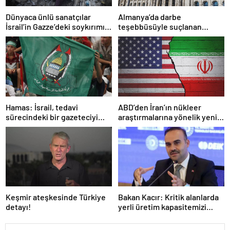
Dünyaca ünlü sanatçılar
Almanya’da darbe
İsrail’in Gazze’deki soykırımını
teşebbüsüyle suçlanan
kınadı
örgüte ait dernek yasaklandı
Hamas: İsrail, tedavi
ABD’den İran’ın nükleer
sürecindeki bir gazeteciyi
araştırmalarına yönelik yeni
öldürerek savaş suçu
yaptırımlar
işlemiştir
Keşmir ateşkesinde Türkiye
Bakan Kacır: Kritik alanlarda
detayı!
yerli üretim kapasitemizi
artıracağız