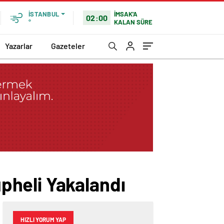
İMSAK'A
İSTANBUL
02:00
KALAN SÜRE
°
Yazarlar
Gazeteler
pheli Yakalandı
HIZLI YORUM YAP