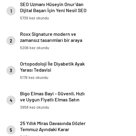
SEO Uzmanı Hüseyin Onur’dan
Dijital Başarı İçin Yeni Nesil SEO
1
Stratejileri
5739 kez okundu
Roxx Signature modern ve
zamansız tasarımları bir araya
2
getiriyor
5206 kez okundu
Ortopodoloji İle Diyabetik Ayak
Yarası Tedavisi
3
5176 kez okundu
Bigo Elmas Bayi – Güvenli, Hızlı
ve Uygun Fiyatlı Elmas Satın
4
Almanın Yeni Adresi
3958 kez okundu
25 Yıllık Miras Davasında Gözler
Temmuz Ayındaki Karar
5
Duruşmasına Çevrildi