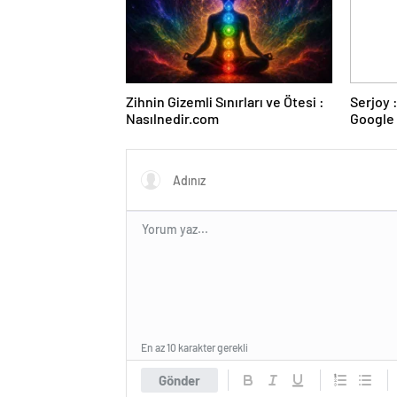
Zihnin Gizemli Sınırları ve Ötesi :
Serjoy : Dijital Medya Ajansı,
Nasılnedir.com
Google 
ve Web 
En az 10 karakter gerekli
Gönder