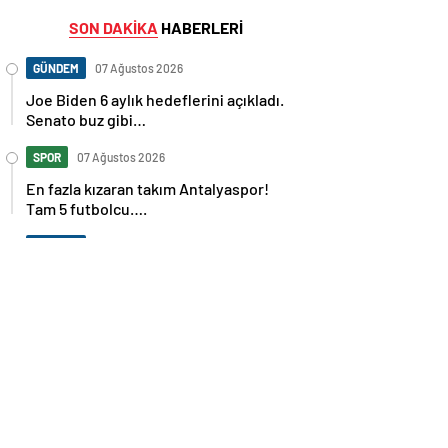
SON DAKİKA
HABERLERİ
GÜNDEM
07 Ağustos 2026
Joe Biden 6 aylık hedeflerini açıkladı.
Senato buz gibi…
SPOR
07 Ağustos 2026
En fazla kızaran takım Antalyaspor!
Tam 5 futbolcu….
GÜNDEM
07 Ağustos 2026
Norweç silahlı kuvvetleri kadınlardan
oluşan özel kuvvetler eğitimlerini
başlattı.
SPOR
07 Ağustos 2026
Cristiano Ronaldo’nun akıllara zarar
tüm kariyerinin istatistiğini çıkardık !
SPOR
07 Ağustos 2026