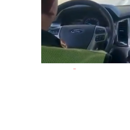
0
BEĞENDİM
ABONE OL