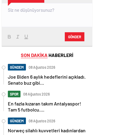
GÖNDER
SON DAKİKA
HABERLERİ
GÜNDEM
08 Ağustos 2026
Joe Biden 6 aylık hedeflerini açıkladı.
Senato buz gibi…
SPOR
08 Ağustos 2026
En fazla kızaran takım Antalyaspor!
Tam 5 futbolcu….
GÜNDEM
08 Ağustos 2026
Norweç silahlı kuvvetleri kadınlardan