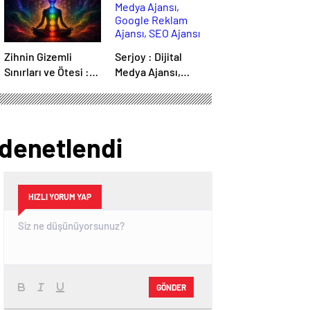
Zihnin Gizemli
Serjoy : Dijital
Sınırları ve Ötesi :
Medya Ajansı,
Nasılnedir.com
Google Reklam
Ajansı, SEO Ajansı
ve Web Tasarım
Ajansı
 denetlendi
HIZLI YORUM YAP
GÖNDER