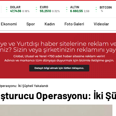
DOLAR
EURO
ALTIN
BITCOIN
47,7436
55,2510
6.660,55
%
0.18%
0.32%
2,59
Ekonomi
Spor
Kadın
Foto Galeri
Videolar
erasyonu: İki Şüpheli Yakalandı
turucu Operasyonu: İki Şü