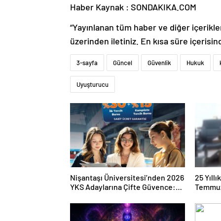
Haber Kaynak : SONDAKIKA.COM
“Yayınlanan tüm haber ve diğer içerikler i
üzerinden iletiniz. En kısa süre içerisin
3-sayfa
Güncel
Güvenlik
Hukuk
Uyuşturucu
Nişantaşı Üniversitesi’nden 2026
25 Yıll
YKS Adaylarına Çifte Güvence:
Temmuz
Sabit Ücret ve Kesintisiz Burs
Duruşma