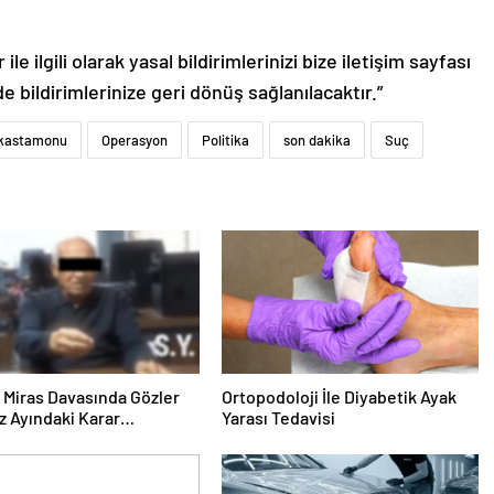
le ilgili olarak yasal bildirimlerinizi bize iletişim sayfası
de bildirimlerinize geri dönüş sağlanılacaktır.”
kastamonu
Operasyon
Politika
son dakika
Suç
ık Miras Davasında Gözler
Ortopodoloji İle Diyabetik Ayak
 Ayındaki Karar
Yarası Tedavisi
sına Çevrildi