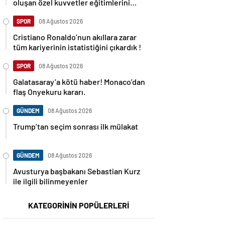
oluşan özel kuvvetler eğitimlerini
başlattı.
SPOR
08 Ağustos 2026
Cristiano Ronaldo’nun akıllara zarar
tüm kariyerinin istatistiğini çıkardık !
SPOR
08 Ağustos 2026
Galatasaray’a kötü haber! Monaco’dan
flaş Onyekuru kararı.
GÜNDEM
08 Ağustos 2026
Trump’tan seçim sonrası ilk mülakat
GÜNDEM
08 Ağustos 2026
Avusturya başbakanı Sebastian Kurz
ile ilgili bilinmeyenler
KATEGORİNİN POPÜLERLERİ