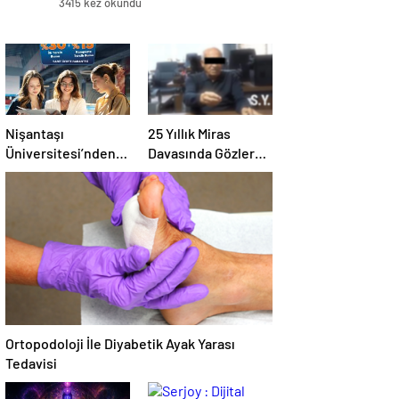
3415 kez okundu
Nişantaşı
25 Yıllık Miras
Üniversitesi’nden
Davasında Gözler
2026 YKS
Temmuz Ayındaki
Adaylarına Çifte
Karar Duruşmasına
Güvence: Sabit
Çevrildi
Ücret ve Kesintisiz
Burs
Ortopodoloji İle Diyabetik Ayak Yarası
Tedavisi