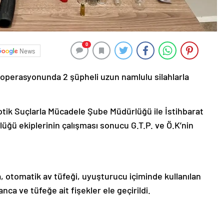
0
News
perasyonunda 2 şüpheli uzun namlulu silahlarla
ik Suçlarla Mücadele Şube Müdürlüğü ile İstihbarat
ğü ekiplerinin çalışması sonucu G.T.P. ve Ö.K’nin
.
 otomatik av tüfeği, uyuşturucu içiminde kullanılan
ca ve tüfeğe ait fişekler ele geçirildi.