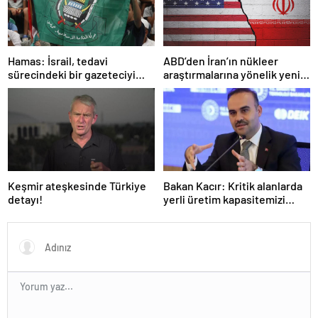
Hamas: İsrail, tedavi
ABD’den İran’ın nükleer
sürecindeki bir gazeteciyi
araştırmalarına yönelik yeni
öldürerek savaş suçu
yaptırımlar
işlemiştir
Keşmir ateşkesinde Türkiye
Bakan Kacır: Kritik alanlarda
detayı!
yerli üretim kapasitemizi
artıracağız