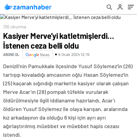
136 okunma
Kasiyer Merve’yi katletmişlerdi…
İstenen ceza belli oldu
6 Ocak 2024 12:15
ABONE OL
News
Denizli’nin Pamukkale ilçesinde Yusuf Söylemez’in (26)
tartışıp kovaladığı amcasının oğlu Hasan Söylemez’in
(25) kaçarak sığındığı markette kasiyer olarak çalışan
Merve Acar’ın (28) pompalı tüfekle vurularak
öldürülmesiyle ilgili iddianame hazırlandı. Acar’ı
öldüren Yusuf Söylemez ile olaya karışan, aralarında
kız arkadaşının da olduğu 6 kişi için ayrı ayrı
ağırlaştırılmış müebbet ve müebbet hapis cezası
istendi.