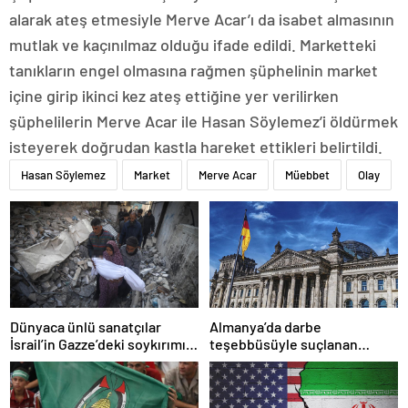
alarak ateş etmesiyle Merve Acar’ı da isabet almasının
mutlak ve kaçınılmaz olduğu ifade edildi. Marketteki
tanıkların engel olmasına rağmen şüphelinin market
içine girip ikinci kez ateş ettiğine yer verilirken
şüphelilerin Merve Acar ile Hasan Söylemez’i öldürmek
isteyerek doğrudan kastla hareket ettikleri belirtildi.
Hasan Söylemez
Market
Merve Acar
Müebbet
Olay
Dünyaca ünlü sanatçılar
Almanya’da darbe
İsrail’in Gazze’deki soykırımını
teşebbüsüyle suçlanan
kınadı
örgüte ait dernek yasaklandı