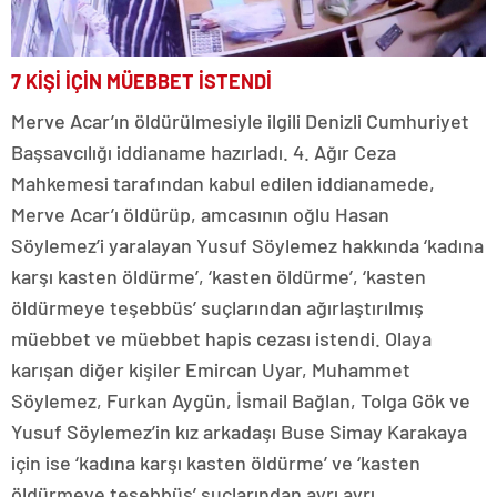
7 KİŞİ İÇİN MÜEBBET İSTENDİ
Merve Acar’ın öldürülmesiyle ilgili Denizli Cumhuriyet
Başsavcılığı iddianame hazırladı. 4. Ağır Ceza
Mahkemesi tarafından kabul edilen iddianamede,
Merve Acar’ı öldürüp, amcasının oğlu Hasan
Söylemez’i yaralayan Yusuf Söylemez hakkında ‘kadına
karşı kasten öldürme’, ‘kasten öldürme’, ‘kasten
öldürmeye teşebbüs’ suçlarından ağırlaştırılmış
müebbet ve müebbet hapis cezası istendi. Olaya
karışan diğer kişiler Emircan Uyar, Muhammet
Söylemez, Furkan Aygün, İsmail Bağlan, Tolga Gök ve
Yusuf Söylemez’in kız arkadaşı Buse Simay Karakaya
için ise ‘kadına karşı kasten öldürme’ ve ‘kasten
öldürmeye teşebbüs’ suçlarından ayrı ayrı