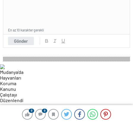
En az 10 karakter gerekli
Gönder
98 okunma
0
0
0
0
Mudanya’da Hayvanları Koruma
Kanunu Çalıştayı Düzenlendi