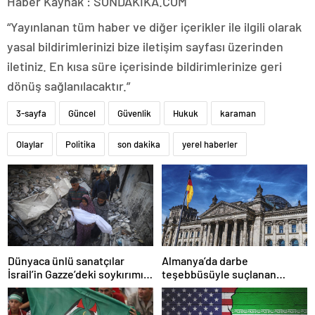
Haber Kaynak : SONDAKIKA.COM
“Yayınlanan tüm haber ve diğer içerikler ile ilgili olarak
yasal bildirimlerinizi bize iletişim sayfası üzerinden
iletiniz. En kısa süre içerisinde bildirimlerinize geri
dönüş sağlanılacaktır.”
3-sayfa
Güncel
Güvenlik
Hukuk
karaman
Olaylar
Politika
son dakika
yerel haberler
Dünyaca ünlü sanatçılar
Almanya’da darbe
İsrail’in Gazze’deki soykırımını
teşebbüsüyle suçlanan
kınadı
örgüte ait dernek yasaklandı