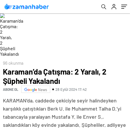
96 okunma
Karaman’da Çatışma: 2 Yaralı, 2
Şüpheli Yakalandı
28 Eylül 2024 17:42
ABONE OL
News
KARAMAN’da, caddede çekiciyle seyir halindeyken
karşılıklı çatıştıkları Berk U. ile Muhammet Talha D.’yi
tabancayla yaralayan Mustafa Y. ile Enver S.,
saklandıkları köy evinde yakalandı. Şüpheliler, adliyeye