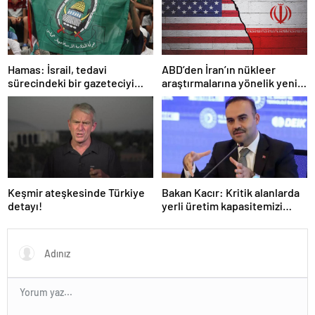
Hamas: İsrail, tedavi
ABD’den İran’ın nükleer
sürecindeki bir gazeteciyi
araştırmalarına yönelik yeni
öldürerek savaş suçu
yaptırımlar
işlemiştir
Keşmir ateşkesinde Türkiye
Bakan Kacır: Kritik alanlarda
detayı!
yerli üretim kapasitemizi
artıracağız