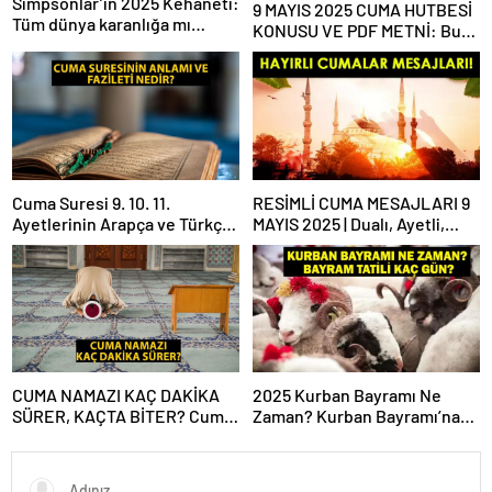
Simpsonlar’ın 2025 Kehaneti:
9 MAYIS 2025 CUMA HUTBESİ
Tüm dünya karanlığa mı
KONUSU VE PDF METNİ: Bu
gömülecek?
haftaki Cuma hutbesi konusu
ne?
Cuma Suresi 9. 10. 11.
RESİMLİ CUMA MESAJLARI 9
Ayetlerinin Arapça ve Türkçe
MAYIS 2025 | Dualı, Ayetli,
Okunuşu ile Meali: Cuma
Hadisli, Yazılı, En Yeni Cuma
Suresinin Anlamı ve Fazileti
Mesajları ve Sözleri!
Nedir?
CUMA NAMAZI KAÇ DAKİKA
2025 Kurban Bayramı Ne
SÜRER, KAÇTA BİTER? Cuma
Zaman? Kurban Bayramı’na
Vakti Ne Zaman Biter? Cuma
Kaç Gün Kaldı, Bayram Tatili
Namazı Süresi Diyanet!
Kaç Gün? 2025 Dini Günler
Takvimi