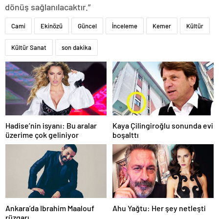
dönüş sağlanılacaktır.”
Cami
Ekinözü
Güncel
İnceleme
Kemer
Kültür
Kültür Sanat
son dakika
Hadise’nin isyanı: Bu aralar
Kaya Çilingiroğlu sonunda evi
üzerime çok geliniyor
boşalttı
Ankara’da Ibrahim Maalouf
Ahu Yağtu: Her şey netleşti
rüzgarı