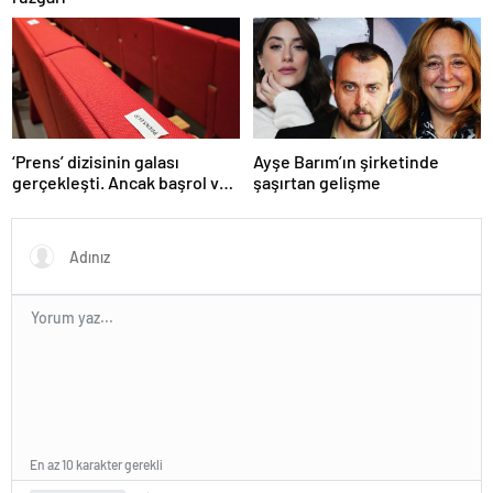
‘Prens’ dizisinin galası
Ayşe Barım’ın şirketinde
gerçekleşti. Ancak başrol ve
şaşırtan gelişme
teknik ekip katılmadı
En az 10 karakter gerekli