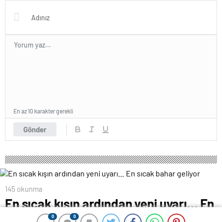
En az 10 karakter gerekli
Gönder
145 okunma
En sıcak kışın ardından yeni uyarı… En
sıcak bahar geliyor
0
0
0
0