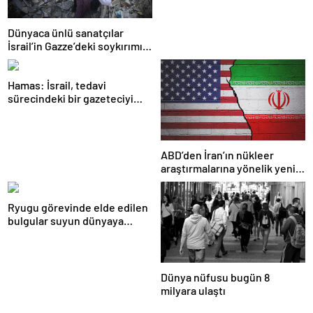
Dünyaca ünlü sanatçılar
İsrail’in Gazze’deki soykırımını
kınadı
Hamas: İsrail, tedavi
sürecindeki bir gazeteciyi
öldürerek savaş suçu
işlemiştir
ABD’den İran’ın nükleer
araştırmalarına yönelik yeni
yaptırımlar
Ryugu görevinde elde edilen
bulgular suyun dünyaya
asteroitlerce getirilmiş
olabileceğini gösteriyor
Dünya nüfusu bugün 8
milyara ulaştı