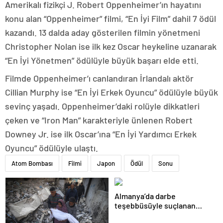
Amerikalı fizikçi J. Robert Oppenheimer’ın hayatını
konu alan “Oppenheimer” filmi, “En İyi Film” dahil 7 ödül
kazandı. 13 dalda aday gösterilen filmin yönetmeni
Christopher Nolan ise ilk kez Oscar heykeline uzanarak
“En İyi Yönetmen” ödülüyle büyük başarı elde etti.
Filmde Oppenheimer’ı canlandıran İrlandalı aktör
Cillian Murphy ise “En İyi Erkek Oyuncu” ödülüyle büyük
sevinç yaşadı. Oppenheimer’daki rolüyle dikkatleri
çeken ve “Iron Man” karakteriyle ünlenen Robert
Downey Jr. ise ilk Oscar’ına “En İyi Yardımcı Erkek
Oyuncu” ödülüyle ulaştı.
Atom Bombası
Filmi
Japon
Ödül
Sonu
Almanya’da darbe
teşebbüsüyle suçlanan
örgüte ait dernek yasaklandı