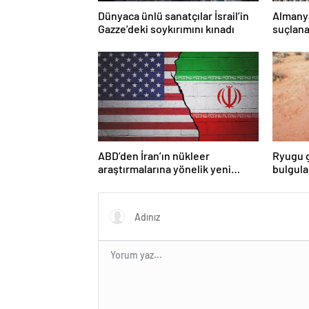
Dünyaca ünlü sanatçılar İsrail’in
Almany
Gazze’deki soykırımını kınadı
suçlana
yasakla
ABD’den İran’ın nükleer
Ryugu g
araştırmalarına yönelik yeni
bulgul
yaptırımlar
asteroi
olabile