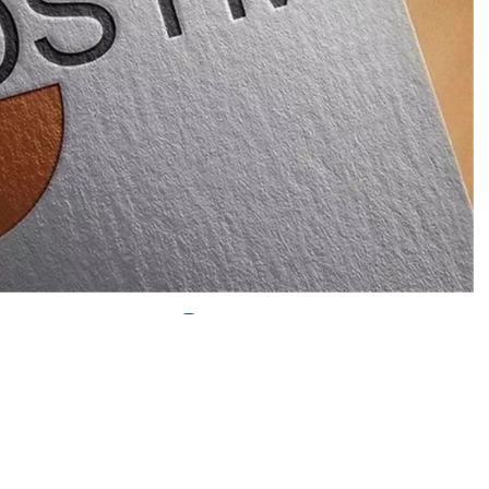
0
News
rme Merkezi (ÖSYM), 2024 Yükseköğretim Kurumları
5 eğitim öğretim yılı için yükseköğretim programlarına
lül tarihleri arasında yapılacağını bildirdi.