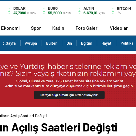
DOLAR
EURO
ALTIN
BITCOIN
47,7080
55,2000
6.670,01
%
0.16%
0.31%
2,73
Ekonomi
Spor
Kadın
Foto Galeri
Videolar
3.Sayfa
Avrupa
Bülten
Din
Eğitim
Hayat
Politika
lların Açılış Saatleri Değişti
ın Açılış Saatleri Değişti