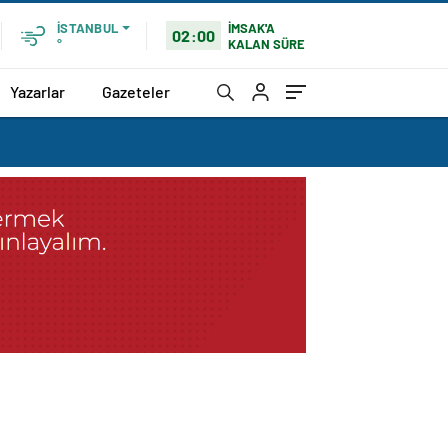
İMSAK'A
İSTANBUL
02:00
KALAN SÜRE
°
Yazarlar
Gazeteler