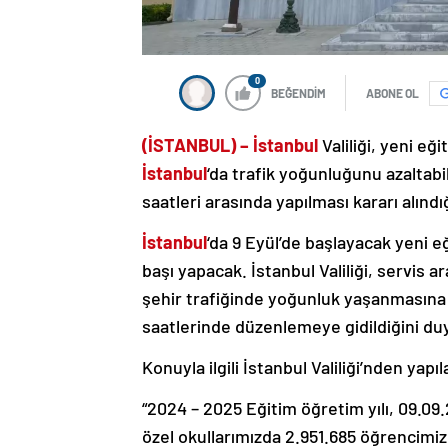
0
BEĞENDİM
ABONE OL
(İSTANBUL) –
İstanbul
Valiliği, yeni eğ
İstanbul
‘da trafik yoğunluğunu azaltabi
saatleri arasında yapılması kararı alındığ
İstanbul
‘da 9 Eyül’de başlayacak yeni e
başı yapacak. İstanbul Valiliği, servis a
şehir trafiğinde yoğunluk yaşanmasına 
saatlerinde düzenlemeye gidildiğini du
Konuyla ilgili İstanbul Valiliği’nden yapı
“2024 – 2025 Eğitim öğretim yılı, 09.09
özel okullarımızda 2.951.685 öğrencimi