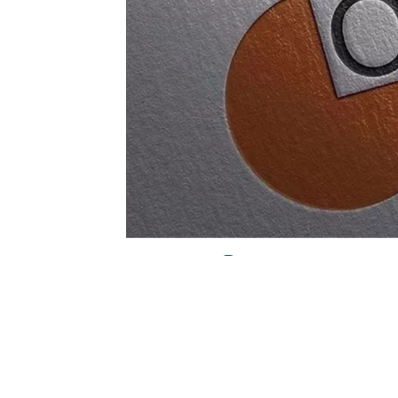
0
BEĞENDİM
ABONE OL
(ANKARA) –
Ölçme, Seçme ve Yerleşti
Sınavı (YKS) sonuçlarına göre 2024-202
ek yerleştirme tercih işlemlerinin 6-11 Ey