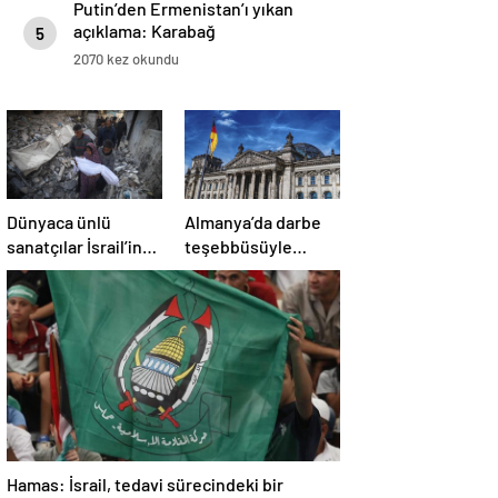
Putin’den Ermenistan’ı yıkan
açıklama: Karabağ
5
Azerbaycan’ın ayrılmaz bir
2070 kez okundu
parçasıdır!
Dünyaca ünlü
Almanya’da darbe
sanatçılar İsrail’in
teşebbüsüyle
Gazze’deki
suçlanan örgüte ait
soykırımını kınadı
dernek yasaklandı
Hamas: İsrail, tedavi sürecindeki bir