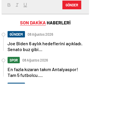
GÖNDER
SON DAKİKA
HABERLERİ
GÜNDEM
08 Ağustos 2026
Joe Biden 6 aylık hedeflerini açıkladı.
Senato buz gibi…
SPOR
08 Ağustos 2026
En fazla kızaran takım Antalyaspor!
Tam 5 futbolcu….
GÜNDEM
08 Ağustos 2026
Norweç silahlı kuvvetleri kadınlardan
oluşan özel kuvvetler eğitimlerini
başlattı.
SPOR
08 Ağustos 2026
Cristiano Ronaldo’nun akıllara zarar
tüm kariyerinin istatistiğini çıkardık !