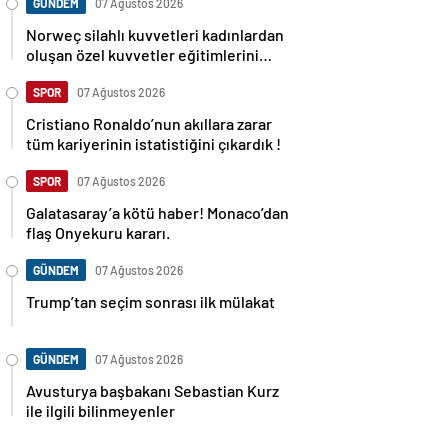
GÜNDEM
07 Ağustos 2026
Norweç silahlı kuvvetleri kadınlardan
oluşan özel kuvvetler eğitimlerini
başlattı.
SPOR
07 Ağustos 2026
Cristiano Ronaldo’nun akıllara zarar
tüm kariyerinin istatistiğini çıkardık !
SPOR
07 Ağustos 2026
Galatasaray’a kötü haber! Monaco’dan
flaş Onyekuru kararı.
GÜNDEM
07 Ağustos 2026
Trump’tan seçim sonrası ilk mülakat
GÜNDEM
07 Ağustos 2026
Avusturya başbakanı Sebastian Kurz
ile ilgili bilinmeyenler