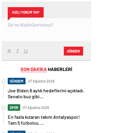
HIZLI YORUM YAP
GÖNDER
SON DAKİKA
HABERLERİ
GÜNDEM
07 Ağustos 2026
Joe Biden 6 aylık hedeflerini açıkladı.
Senato buz gibi…
SPOR
07 Ağustos 2026
En fazla kızaran takım Antalyaspor!
Tam 5 futbolcu….