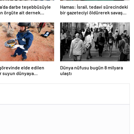
a’da darbe teşebbüsüyle
Hamas: İsrail, tedavi sürecindeki
n örgüte ait dernek
bir gazeteciyi öldürerek savaş
ndı
suçu işlemiştir
örevinde elde edilen
Dünya nüfusu bugün 8 milyara
ar suyun dünyaya
ulaştı
tlerce getirilmiş
ceğini gösteriyor