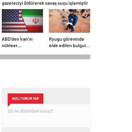
gazeteciyi öldürerek savaş suçu işlemiştir
ABD’den İran’ın
Ryugu görevinde
nükleer
elde edilen bulgular
araştırmalarına
suyun dünyaya
yönelik yeni
asteroitlerce
yaptırımlar
getirilmiş
olabileceğini
gösteriyor
HIZLI YORUM YAP