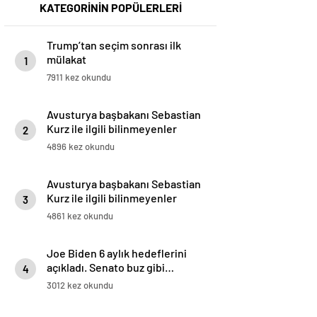
KATEGORİNİN POPÜLERLERİ
Trump’tan seçim sonrası ilk
mülakat
1
7911 kez okundu
Avusturya başbakanı Sebastian
Kurz ile ilgili bilinmeyenler
2
4896 kez okundu
Avusturya başbakanı Sebastian
Kurz ile ilgili bilinmeyenler
3
4861 kez okundu
Joe Biden 6 aylık hedeflerini
açıkladı. Senato buz gibi…
4
3012 kez okundu