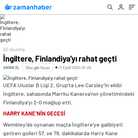
92 okunma
İngiltere, Finlandiya’yı rahat geçti
11 Eylül 2024 01:25
ABONE OL
News
UEFA Uluslar B Ligi 2. Grup’ta Lee Carsley’in ekibi
İngiltere, sahasında Marrku Kanerva’nın yönetimindeki
Finlandiya’yı 2-0 mağlup etti.
HARRY KANE’NİN GECESİ
Wembley’de oynanan maçta İngiltere’ye galibiyeti
getiren golleri 57. ve 76. dakikalarda Harry Kane