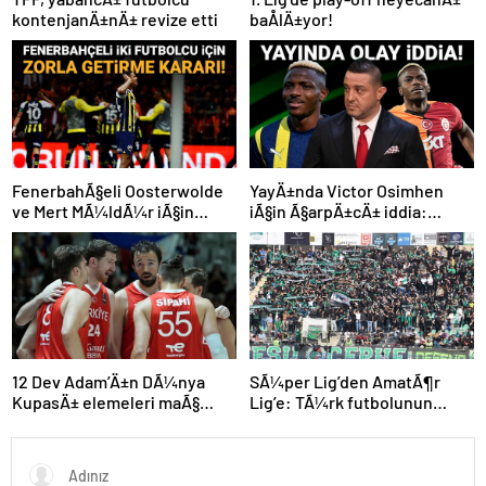
kontenjanÄ±nÄ± revize etti
baÅlÄ±yor!
FenerbahÃ§eli Oosterwolde
YayÄ±nda Victor Osimhen
ve Mert MÃ¼ldÃ¼r iÃ§in
iÃ§in Ã§arpÄ±cÄ± iddia:
olaylÄ± derbi davasÄ±nda
“Futbol tarihinin en
zorla getirme kararÄ±
bÃ¼yÃ¼k Åoku olur!”
SÃ¼per Lig’den AmatÃ¶r
12 Dev Adam’Ä±n DÃ¼nya
Lig’e: TÃ¼rk futbolunun
KupasÄ± elemeleri maÃ§
kÃ¶klÃ¼ kulÃ¼pleri dibi
programÄ± aÃ§Ä±klandÄ±
gÃ¶rdÃ¼