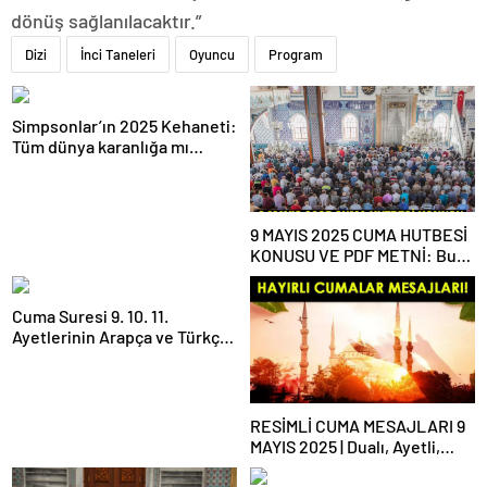
dönüş sağlanılacaktır.”
Dizi
İnci Taneleri
Oyuncu
Program
Simpsonlar’ın 2025 Kehaneti:
Tüm dünya karanlığa mı
gömülecek?
9 MAYIS 2025 CUMA HUTBESİ
KONUSU VE PDF METNİ: Bu
haftaki Cuma hutbesi konusu
ne?
Cuma Suresi 9. 10. 11.
Ayetlerinin Arapça ve Türkçe
Okunuşu ile Meali: Cuma
Suresinin Anlamı ve Fazileti
Nedir?
RESİMLİ CUMA MESAJLARI 9
MAYIS 2025 | Dualı, Ayetli,
Hadisli, Yazılı, En Yeni Cuma