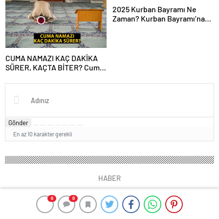
Mesajları ve Sözleri!
2025 Kurban Bayramı Ne
Zaman? Kurban Bayramı’na
Kaç Gün Kaldı, Bayram Tatili
Kaç Gün? 2025 Dini Günler
Takvimi
CUMA NAMAZI KAÇ DAKİKA
SÜRER, KAÇTA BİTER? Cuma
Vakti Ne Zaman Biter? Cuma
Namazı Süresi Diyanet!
Gönder
En az 10 karakter gerekli
HABER
0
0