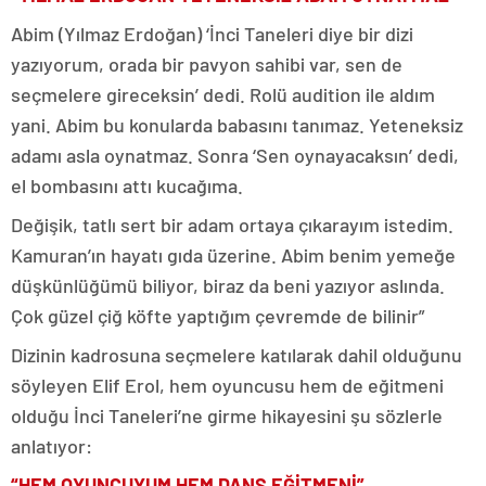
Abim (Yılmaz Erdoğan) ‘İnci Taneleri diye bir dizi
yazıyorum, orada bir pavyon sahibi var, sen de
seçmelere gireceksin’ dedi. Rolü audition ile aldım
yani. Abim bu konularda babasını tanımaz. Yeteneksiz
adamı asla oynatmaz. Sonra ‘Sen oynayacaksın’ dedi,
el bombasını attı kucağıma.
Değişik, tatlı sert bir adam ortaya çıkarayım istedim.
Kamuran’ın hayatı gıda üzerine. Abim benim yemeğe
düşkünlüğümü biliyor, biraz da beni yazıyor aslında.
Çok güzel çiğ köfte yaptığım çevremde de bilinir”
Dizinin kadrosuna seçmelere katılarak dahil olduğunu
söyleyen Elif Erol, hem oyuncusu hem de eğitmeni
olduğu İnci Taneleri’ne girme hikayesini şu sözlerle
anlatıyor:
“HEM OYUNCUYUM HEM DANS EĞİTMENİ”