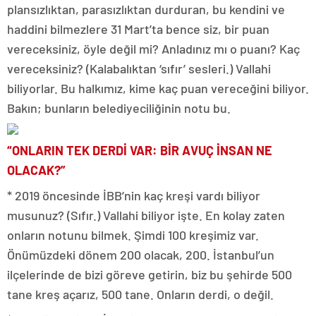
plansızlıktan, parasızlıktan durduran, bu kendini ve
haddini bilmezlere 31 Mart’ta bence siz, bir puan
vereceksiniz, öyle değil mi? Anladınız mı o puanı? Kaç
vereceksiniz? (Kalabalıktan ‘sıfır’ sesleri.) Vallahi
biliyorlar. Bu halkımız, kime kaç puan vereceğini biliyor.
Bakın; bunların belediyeciliğinin notu bu.
“ONLARIN TEK DERDİ VAR: BİR AVUÇ İNSAN NE
OLACAK?”
* 2019 öncesinde İBB’nin kaç kreşi vardı biliyor
musunuz? (Sıfır.) Vallahi biliyor işte. En kolay zaten
onların notunu bilmek. Şimdi 100 kreşimiz var.
Önümüzdeki dönem 200 olacak, 200. İstanbul’un
ilçelerinde de bizi göreve getirin, biz bu şehirde 500
tane kreş açarız, 500 tane. Onların derdi, o değil.