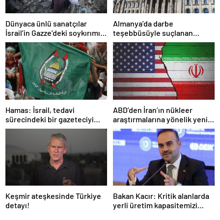
Dünyaca ünlü sanatçılar
Almanya’da darbe
İsrail’in Gazze’deki soykırımını
teşebbüsüyle suçlanan
kınadı
örgüte ait dernek yasaklandı
Hamas: İsrail, tedavi
ABD’den İran’ın nükleer
sürecindeki bir gazeteciyi
araştırmalarına yönelik yeni
öldürerek savaş suçu
yaptırımlar
işlemiştir
Keşmir ateşkesinde Türkiye
Bakan Kacır: Kritik alanlarda
detayı!
yerli üretim kapasitemizi
artıracağız