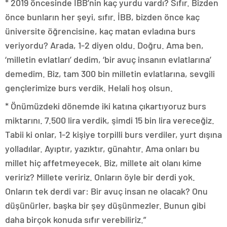
* 2019 öncesinde İBB’nin kaç yurdu vardı? Sıfır. Bizden
önce bunların her şeyi, sıfır. İBB, bizden önce kaç
üniversite öğrencisine, kaç matan evladına burs
veriyordu? Arada, 1-2 diyen oldu. Doğru. Ama ben,
‘milletin evlatları’ dedim, ‘bir avuç insanın evlatlarına’
demedim. Biz, tam 300 bin milletin evlatlarına, sevgili
gençlerimize burs verdik. Helali hoş olsun.
* Önümüzdeki dönemde iki katına çıkartıyoruz burs
miktarını. 7.500 lira verdik, şimdi 15 bin lira vereceğiz.
Tabii ki onlar, 1-2 kişiye torpilli burs verdiler, yurt dışına
yolladılar. Ayıptır, yazıktır, günahtır. Ama onları bu
millet hiç affetmeyecek. Biz, millete ait olanı kime
veririz? Millete veririz. Onların öyle bir derdi yok.
Onların tek derdi var: Bir avuç insan ne olacak? Onu
düşünürler, başka bir şey düşünmezler. Bunun gibi
daha birçok konuda sıfır verebiliriz.”