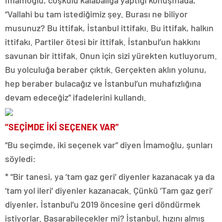
İmamoğlu, coşkulu kalabalığa yaptığı konuşmada,
“Vallahi bu tam istediğimiz şey. Burası ne biliyor
musunuz? Bu ittifak, İstanbul ittifakı. Bu ittifak, halkın
ittifakı. Partiler ötesi bir ittifak. İstanbul’un hakkını
savunan bir ittifak. Onun için sizi yürekten kutluyorum.
Bu yolculuğa beraber çıktık. Gerçekten aklın yolunu,
hep beraber bulacağız ve İstanbul’un muhafızlığına
devam edeceğiz” ifadelerini kullandı.
“SEÇİMDE İKİ SEÇENEK VAR”
“Bu seçimde, iki seçenek var” diyen İmamoğlu, şunları
söyledi:
* “Bir tanesi, ya ‘tam gaz geri’ diyenler kazanacak ya da
‘tam yol ileri’ diyenler kazanacak. Çünkü ‘Tam gaz geri’
diyenler, İstanbul’u 2019 öncesine geri döndürmek
istiyorlar. Başarabilecekler mi? İstanbul, hızını almış