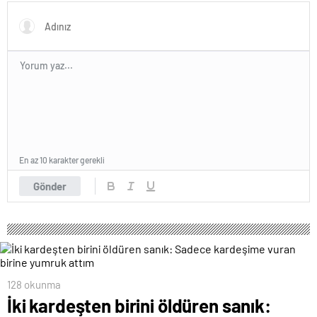
En az 10 karakter gerekli
Gönder
128 okunma
İki kardeşten birini öldüren sanık: