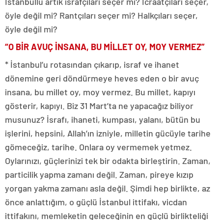
İstanbullu artık israfçıları seçer mi? İcraatçıları seçer,
öyle değil mi? Rantçıları seçer mi? Halkçıları seçer,
öyle değil mi?
“O BİR AVUÇ İNSANA, BU MİLLET OY, MOY VERMEZ”
* İstanbul’u rotasından çıkarıp, israf ve ihanet
dönemine geri döndürmeye heves eden o bir avuç
insana, bu millet oy, moy vermez. Bu millet, kapıyı
gösterir, kapıyı. Biz 31 Mart’ta ne yapacağız biliyor
musunuz? İsrafı, ihaneti, kumpası, yalanı, bütün bu
işlerini, hepsini, Allah’ın izniyle, milletin gücüyle tarihe
gömeceğiz, tarihe. Onlara oy vermemek yetmez.
Oylarınızı, güçlerinizi tek bir odakta birleştirin. Zaman,
particilik yapma zamanı değil. Zaman, pireye kızıp
yorgan yakma zamanı asla değil. Şimdi hep birlikte, az
önce anlattığım, o güçlü İstanbul ittifakı, vicdan
ittifakını, memleketin geleceğinin en güçlü birlikteliği