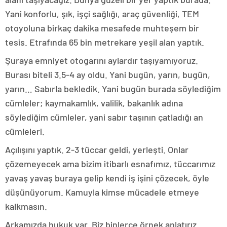
Yani konforlu, şık, işçi sağlığı, araç güvenliği, TEM
otoyoluna birkaç dakika mesafede muhteşem bir
tesis. Etrafında 65 bin metrekare yeşil alan yaptık.
Şuraya emniyet otogarını aylardır taşıyamıyoruz.
Burası biteli 3.5-4 ay oldu. Yani bugün, yarın, bugün,
yarın… Sabırla bekledik. Yani bugün burada söylediğim
cümleler; kaymakamlık, valilik, bakanlık adına
söylediğim cümleler, yani sabır taşının çatladığı an
cümleleri.
Açılışını yaptık. 2-3 tüccar geldi, yerleşti. Onlar
çözemeyecek ama bizim itibarlı esnafımız, tüccarımız
yavaş yavaş buraya gelip kendi iş işini çözecek, öyle
düşünüyorum. Kamuyla kimse mücadele etmeye
kalkmasın.
Arkamızda hukuk var. Biz binlerce örnek anlatırız.