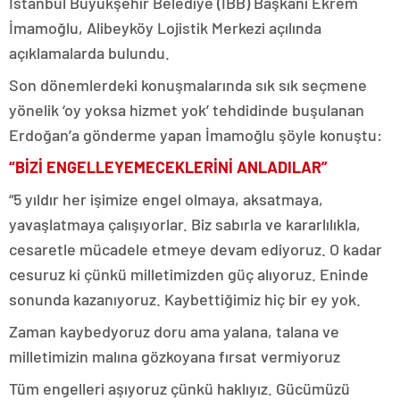
İstanbul Büyükşehir Belediye (İBB) Başkanı Ekrem
İmamoğlu, Alibeyköy Lojistik Merkezi açılında
açıklamalarda bulundu.
Son dönemlerdeki konuşmalarında sık sık seçmene
yönelik ‘oy yoksa hizmet yok’ tehdidinde buşulanan
Erdoğan’a gönderme yapan İmamoğlu şöyle konuştu:
“BİZİ ENGELLEYEMECEKLERİNİ ANLADILAR”
“5 yıldır her işimize engel olmaya, aksatmaya,
yavaşlatmaya çalışıyorlar. Biz sabırla ve kararlılıkla,
cesaretle mücadele etmeye devam ediyoruz. O kadar
cesuruz ki çünkü milletimizden güç alıyoruz. Eninde
sonunda kazanıyoruz. Kaybettiğimiz hiç bir ey yok.
Zaman kaybedyoruz doru ama yalana, talana ve
milletimizin malına gözkoyana fırsat vermiyoruz
Tüm engelleri aşıyoruz çünkü haklıyız. Gücümüzü