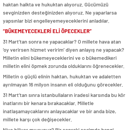
haktan halkta ve hukuktan alıyoruz. Gücümüzü
sevginizden desteğinizden alıyoruz. Ne yaparlarsa
yapsınlar bizi engelleyemeyeceklerini anladılar.
“BÜKEMEYECEKLERİ ELİ ÖPECEKLER”
31 Mart’tan sonra ne yapacaklar? O millete hava atan
‘oy verirsen hizmet veririm’ diyen anlayış ne yapacak?
Milletin elini bükemeyeceklerini ve o bükemedikeri
milletin elini öpmek zorunda olduklarını öğrenecekler.
Milletin o güçlü elinin haktan, hukuktan ve adaletten
ayrılmayan 16 milyon insanın eli olduğunu görecekler.
31 Mart’tan sınra istanbullaların iradesi karsında bu kör
inatlarını bir kenara bırakacaklar. Milletle
inatlaşamaycaklarını anlayacaklar ve bir anda bize,
millete karşı çok değişecekler.
Niye biliyor mıusunuz? Bir sonraki seçimde hangi