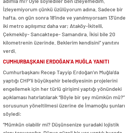
adımla mı? Öyle söylediler ben izleyemedim.
İzleyemiyorum çünkü üzülüyorum adına. Sadece bir
hafta, on gün sonra 18’inde ve yanılmıyorsam 13’ünde
iki metro açılışımız daha var; Ataköy-İkitelli,
Çekmeköy- Sancaktepe- Samandıra. İkisi bile 20
kilometrenin üzerinde. Beklerim kendisini” yanıtını
verdi.
CUMHURBAŞKANI ERDOĞAN’A MUĞLA YANITI
Cumhurbaşkanı Recep Tayyip Erdoğan’ın Muğla’da
yaptığı CHP’li büyükşehir belediyesinin projelerini
engellemek için her türlü girişimi yaptığı yönündeki
açıklaması hatırlatılarak “Böyle bir şey mümkün mü?”
sorusunun yöneltilmesi üzerine de İmamoğlu şunları
söyledi:
“Mümkün olabilir mi? Düşünsenize şuradaki lojistik
alanı taşıyacağız. Dünya güzeli bir yer yaptık burada.