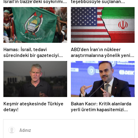
İsrail’in Gazze’deki soykırımını
teşebbüsüyle suçlanan
kınadı
örgüte ait dernek yasaklandı
Hamas: İsrail, tedavi
ABD’den İran’ın nükleer
sürecindeki bir gazeteciyi
araştırmalarına yönelik yeni
öldürerek savaş suçu
yaptırımlar
işlemiştir
Keşmir ateşkesinde Türkiye
Bakan Kacır: Kritik alanlarda
detayı!
yerli üretim kapasitemizi
artıracağız