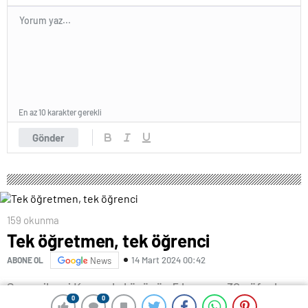
En az 10 karakter gerekli
Gönder
159 okunma
Tek öğretmen, tek öğrenci
14 Mart 2024 00:42
ABONE OL
News
Sason ilçesi Kaşyayla köyünün 5 hane ve 30 nüfuslu
0
0
0
0
Güneycik mezrasında 2015’te açılan 1 derslikli Kaşyayla