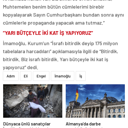
Muhtemelen benim bütün cümlelerimi birebir
kopyalayarak Sayın Cumhurbaşkanı bundan sonra aynı
cümlelerle propaganda yapacak ama tutmaz.”
“YARI BÜTÇEYLE İKİ KAT İŞ YAPIYORUZ”
İmamoğlu, Kurum’un “İsrafı bitirdik deyip 175 milyon
tabelalara harcadıları” açıklamasıyla ilgili de “Bitirdik,
bitirdik. Biz israfı bitirdik. Yarı bütçeyle iki kat iş
yapıyoruz” dedi.
Adım
Eli
Engel
İmamoğlu
İş
Dünyaca ünlü sanatçılar
Almanya’da darbe