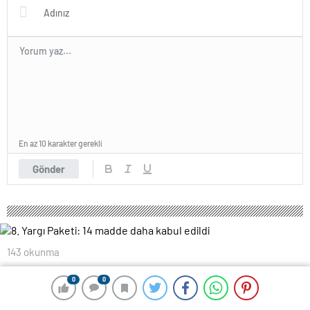
En az 10 karakter gerekli
Gönder
143 okunma
8. Yargı Paketi: 14 madde daha kabul
0
0
0
0
edildi