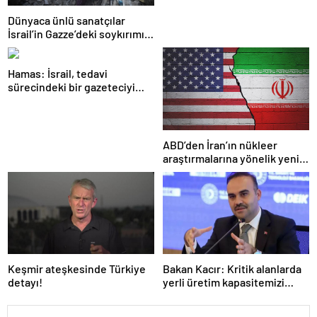
Dünyaca ünlü sanatçılar
İsrail’in Gazze’deki soykırımını
kınadı
Hamas: İsrail, tedavi
sürecindeki bir gazeteciyi
öldürerek savaş suçu
işlemiştir
ABD’den İran’ın nükleer
araştırmalarına yönelik yeni
yaptırımlar
Keşmir ateşkesinde Türkiye
Bakan Kacır: Kritik alanlarda
detayı!
yerli üretim kapasitemizi
artıracağız