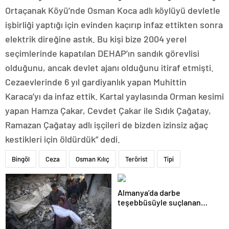
Ortaçanak Köyü’nde Osman Koca adlı köylüyü devletle
işbirliği yaptığı için evinden kaçırıp infaz ettikten sonra
elektrik direğine astık. Bu kişi bize 2004 yerel
seçimlerinde kapatılan DEHAP’ın sandık görevlisi
olduğunu, ancak devlet ajanı olduğunu itiraf etmişti.
Cezaevlerinde 6 yıl gardiyanlık yapan Muhittin
Karaca’yı da infaz ettik. Kartal yaylasında Orman kesimi
yapan Hamza Çakar, Cevdet Çakar ile Sıdık Çağatay,
Ramazan Çağatay adlı işçileri de bizden izinsiz ağaç
kestikleri için öldürdük” dedi.
Bingöl
Ceza
Osman Kılıç
Terörist
Tipi
Almanya’da darbe
teşebbüsüyle suçlanan
örgüte ait dernek yasaklandı