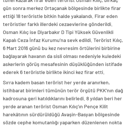
tünel kazarak firar eden terörist Osman Kılıç, birkaç
gün sonra merkez Ortaçanak bölgesinde birlikte firar
ettiği 18 teröristle bitkin halde yakalandı. Firar eden
teröristler farklı illerdeki cezaevlerine gönderildi.
Osman Kılıç ise Diyarbakır D Tipi Yüksek Güvenlikli
Kapalı Ceza İnfaz Kurumu’na sevk edildi. Terörist Kılıç,
6 Mart 2016 günü bu kez nevresim örtülerini birbirine
bağlayarak havanın da sisli olması nedeniyle kuledeki
askerlerin görüş mesafesinin düşüklüğünden istifade
ederek 6 teröristle birlikte ikinci kez firar etti.
Sırra kadem basan terörist her yerde aranırken,
istihbarat birimleri tümünün terör örgütü PKK’nın dağ
kadrosuna geri katıldıklarını belirledi. 8 yıldan beri her
yerde aranan terörist Osman Kılıç’ın Pençe Kilit
harekâtının sürdürüldüğü Avaşin-Basyan bölgesinde
sözde cephe komutanlığı yaparken düzenlenen nokta