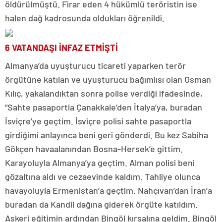
öldürülmüştü. Firar eden 4 hükümlü teröristin ise
halen dağ kadrosunda oldukları öğrenildi.
6 VATANDAŞI İNFAZ ETMİŞTİ
Almanya’da uyuşturucu ticareti yaparken terör
örgütüne katılan ve uyuşturucu bağımlısı olan Osman
Kılıç, yakalandıktan sonra polise verdiği ifadesinde,
“Sahte pasaportla Çanakkale’den İtalya’ya, buradan
İsviçre’ye geçtim. İsviçre polisi sahte pasaportla
girdiğimi anlayınca beni geri gönderdi. Bu kez Sabiha
Gökçen havaalanından Bosna-Hersek’e gittim.
Karayoluyla Almanya’ya geçtim. Alman polisi beni
gözaltına aldı ve cezaevinde kaldım. Tahliye olunca
havayoluyla Ermenistan’a geçtim. Nahçıvan’dan İran’a
buradan da Kandil dağına giderek örgüte katıldım.
Askeri eğitimin ardından Bingöl kırsalına geldim. Bingöl