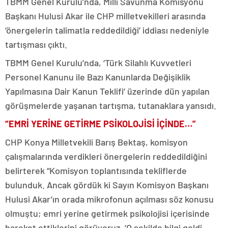
TBMM Genel Kurulu’nda, Milli Savunma Komisyonu
Başkanı Hulusi Akar ile CHP milletvekilleri arasında
‘önergelerin talimatla reddedildiği’ iddiası nedeniyle
tartışması çıktı.
TBMM Genel Kurulu’nda, ‘Türk Silahlı Kuvvetleri
Personel Kanunu ile Bazı Kanunlarda Değişiklik
Yapılmasına Dair Kanun Teklifi’ üzerinde dün yapılan
görüşmelerde yaşanan tartışma, tutanaklara yansıdı.
“EMRİ YERİNE GETİRME PSİKOLOJİSİ İÇİNDE…”
CHP Konya Milletvekili Barış Bektaş, komisyon
çalışmalarında verdikleri önergelerin reddedildiğini
belirterek “Komisyon toplantısında tekliflerde
bulunduk. Ancak gördük ki Sayın Komisyon Başkanı
Hulusi Akar’ın orada mikrofonun açılması söz konusu
olmuştu; emri yerine getirmek psikolojisi içerisinde
hareket ettiklerini görüyoruz. ‘O şekilde bilgi geldi,