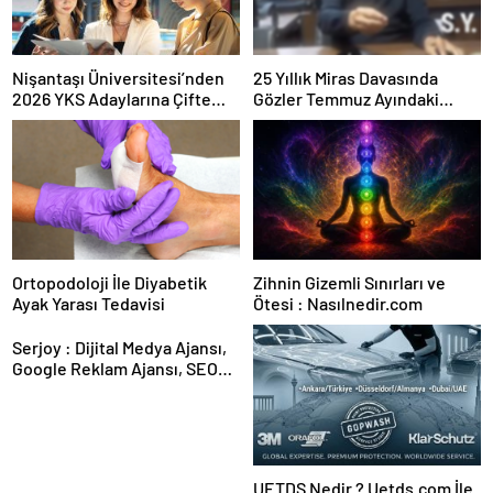
Nişantaşı Üniversitesi’nden
25 Yıllık Miras Davasında
2026 YKS Adaylarına Çifte
Gözler Temmuz Ayındaki
Güvence: Sabit Ücret ve
Karar Duruşmasına Çevrildi
Kesintisiz Burs
Ortopodoloji İle Diyabetik
Zihnin Gizemli Sınırları ve
Ayak Yarası Tedavisi
Ötesi : Nasılnedir.com
Serjoy : Dijital Medya Ajansı,
Google Reklam Ajansı, SEO
Ajansı ve Web Tasarım Ajansı
UETDS Nedir ? Uetds.com İle