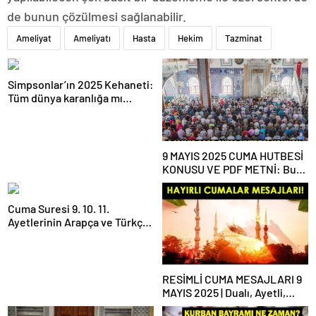
de bunun çözülmesi sağlanabilir.
Ameliyat
Ameliyatı
Hasta
Hekim
Tazminat
Simpsonlar’ın 2025 Kehaneti:
Tüm dünya karanlığa mı
gömülecek?
9 MAYIS 2025 CUMA HUTBESİ
KONUSU VE PDF METNİ: Bu
haftaki Cuma hutbesi konusu
ne?
Cuma Suresi 9. 10. 11.
Ayetlerinin Arapça ve Türkçe
Okunuşu ile Meali: Cuma
Suresinin Anlamı ve Fazileti
Nedir?
RESİMLİ CUMA MESAJLARI 9
MAYIS 2025 | Dualı, Ayetli,
Hadisli, Yazılı, En Yeni Cuma