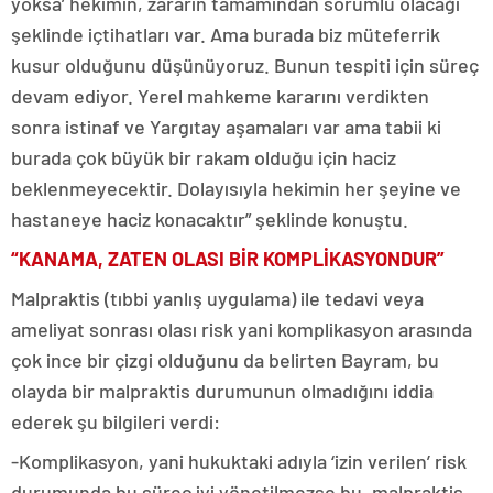
yoksa’ hekimin, zararın tamamından sorumlu olacağı
şeklinde içtihatları var. Ama burada biz müteferrik
kusur olduğunu düşünüyoruz. Bunun tespiti için süreç
devam ediyor. Yerel mahkeme kararını verdikten
sonra istinaf ve Yargıtay aşamaları var ama tabii ki
burada çok büyük bir rakam olduğu için haciz
beklenmeyecektir. Dolayısıyla hekimin her şeyine ve
hastaneye haciz konacaktır” şeklinde konuştu.
“KANAMA, ZATEN OLASI BİR KOMPLİKASYONDUR”
Malpraktis (tıbbi yanlış uygulama) ile tedavi veya
ameliyat sonrası olası risk yani komplikasyon arasında
çok ince bir çizgi olduğunu da belirten Bayram, bu
olayda bir malpraktis durumunun olmadığını iddia
ederek şu bilgileri verdi:
-Komplikasyon, yani hukuktaki adıyla ‘izin verilen’ risk
durumunda bu süreç iyi yönetilmezse bu, malpraktis