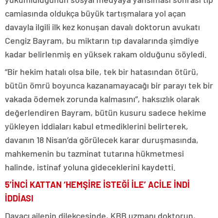
camiasında oldukça büyük tartışmalara yol açan
davayla ilgili ilk kez konuşan davalı doktorun avukatı
Cengiz Bayram, bu miktarın tıp davalarında şimdiye
kadar belirlenmiş en yüksek rakam olduğunu söyledi.
“Bir hekim hatalı olsa bile, tek bir hatasından ötürü,
bütün ömrü boyunca kazanamayacağı bir parayı tek bir
vakada ödemek zorunda kalmasını”, haksızlık olarak
değerlendiren Bayram, bütün kusuru sadece hekime
yükleyen iddiaları kabul etmediklerini belirterek,
davanın 18 Nisan’da görülecek karar duruşmasında,
mahkemenin bu tazminat tutarına hükmetmesi
halinde, istinaf yoluna gideceklerini kaydetti.
5’İNCİ KATTAN ‘HEMŞİRE İSTEĞİ İLE’ ACİLE İNDİ
İDDİASI
Davacı ailenin dilekçesinde, KBB uzmanı doktorun,