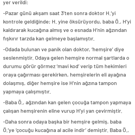
yer verildi:
-Pazar günü akşam saat 3’ten sonra doktor H.’yi
kontrole geldiğinde; H. yine öksürüyordu, baba Ö., H’yi
kaldırarak kucağına almış ve o esnada H’nin ağzından
fışkırır tarzda kan gelmeye başlamıştır.
-Odada bulunan ve panik olan doktor, ‘hemşire’ diye
seslenmiştir. Odaya gelen hemşire normal şartlarda o
durumu görür görmez ‘mavi kod’ verip tüm hekimleri
oraya çağırması gerekirken, hemşirelerin eli ayağına
dolaşmış, diğer hemşire ise H’nin ağzına tampon
yapmaya çalışmıştır.
-Baba Ö., ağzından kan gelen çocuğa tampon yapmaya
çalışan hemşirenin eline vurup H’yi yan çevirmiştir.
-Daha sonra odaya başka bir hemşire gelmiş, baba
Ö.’ye ‘çocuğu kucağına al acile indir’ demiştir. Baba Ö.,