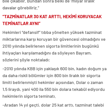
bile çıkabilir. Bundan sonra belki de ‘milyar liralık’
davalar görebiliriz.”
“TAZMİNATLAR 30 KAT ARTTI, HEKİMİ KORUYACAK
TEMİNATLAR AYNI”
Hekimleri “defansif” tıbba yönelten yüksek tazminat
miktarlarına karşı koruyan bir güvencesi olmadığını ve
2010 yılında belirlenen sigorta limitlerinin bugünkü
ihtiyaçları karşılamadığını da söyleyen Bayram,
sözlerini şöyle noktaladı:
-2010 yılında KBB için yaklaşık 600 bin, kadın doğum ya
da daha riskli bölümler için 800 bin liralık bir sigorta
limiti belirlenmişti hekimler açısından. Dolar o zaman
1,5 liraydı, yani 400 ila 550 bin dolara tekabül ediyordu
hekimlerin sigorta teminatı.
-Aradan 14 yıl geçti, dolar 25 kat arttı, tazminat talebi