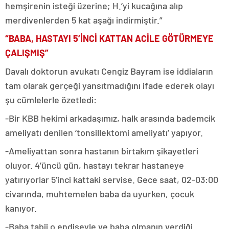
hemşirenin isteği üzerine; H.’yi kucağına alıp
merdivenlerden 5 kat aşağı indirmiştir.”
“BABA, HASTAYI 5’İNCİ KATTAN ACİLE GÖTÜRMEYE
ÇALIŞMIŞ”
Davalı doktorun avukatı Cengiz Bayram ise iddiaların
tam olarak gerçeği yansıtmadığını ifade ederek olayı
şu cümlelerle özetledi:
-Bir KBB hekimi arkadaşımız, halk arasında bademcik
ameliyatı denilen ‘tonsillektomi ameliyatı’ yapıyor.
-Ameliyattan sonra hastanın birtakım şikayetleri
oluyor. 4’üncü gün, hastayı tekrar hastaneye
yatırıyorlar 5’inci kattaki servise. Gece saat, 02-03:00
civarında, muhtemelen baba da uyurken, çocuk
kanıyor.
-Baba tabii o endişeyle ve baba olmanın verdiği