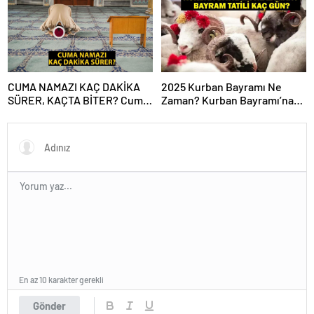
Mesajları ve Sözleri!
CUMA NAMAZI KAÇ DAKİKA
2025 Kurban Bayramı Ne
SÜRER, KAÇTA BİTER? Cuma
Zaman? Kurban Bayramı’na
Vakti Ne Zaman Biter? Cuma
Kaç Gün Kaldı, Bayram Tatili
Namazı Süresi Diyanet!
Kaç Gün? 2025 Dini Günler
Takvimi
En az 10 karakter gerekli
Gönder