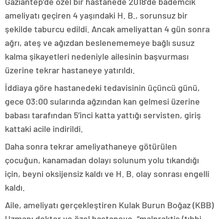
Gaziantep’de özel bir hastanede 2018’de bademcik
ameliyatı geçiren 4 yaşındaki H. B., sorunsuz bir
şekilde taburcu edildi. Ancak ameliyattan 4 gün sonra
ağrı, ateş ve ağızdan beslenememeye bağlı susuz
kalma şikayetleri nedeniyle ailesinin başvurması
üzerine tekrar hastaneye yatırıldı.
İddiaya göre hastanedeki tedavisinin üçüncü günü,
gece 03:00 sularında ağzından kan gelmesi üzerine
babası tarafından 5’inci katta yattığı servisten, giriş
kattaki acile indirildi.
Daha sonra tekrar ameliyathaneye götürülen
çocuğun, kanamadan dolayı solunum yolu tıkandığı
için, beyni oksijensiz kaldı ve H. B. olay sonrası engelli
kaldı.
Aile, ameliyatı gerçekleştiren Kulak Burun Boğaz (KBB)
Uzmanı doktor ve özel hastaneye, “malpraktis (tıbbi