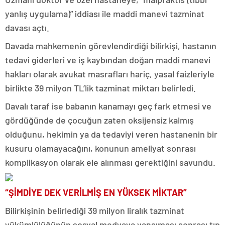
yanlış uygulama)” iddiası ile maddi manevi tazminat
davası açtı.
Davada mahkemenin görevlendirdiği bilirkişi, hastanın
tedavi giderleri ve iş kaybından doğan maddi manevi
hakları olarak avukat masrafları hariç, yasal faizleriyle
birlikte 39 milyon TL’lik tazminat miktarı belirledi.
Davalı taraf ise babanın kanamayı geç fark etmesi ve
gördüğünde de çocuğun zaten oksijensiz kalmış
olduğunu, hekimin ya da tedaviyi veren hastanenin bir
kusuru olamayacağını, konunun ameliyat sonrası
komplikasyon olarak ele alınması gerektiğini savundu.
“ŞİMDİYE DEK VERİLMİŞ EN YÜKSEK MİKTAR”
Bilirkişinin belirlediği 39 milyon liralık tazminat
yükümlülüğünün sosyal medyaya yansıması sonrası tıp