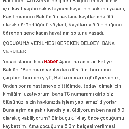
Hastanesi Acil Servisine giden Balgün tedavi olmak
için kayıt yaptırmak isteyince hayatının şokunu yaşadı.
Kayıt memuru Balgün’ün hastane kayıtlarında ölü
olarak göründüğünü söyledi. Kayıtlarda ölü olduğunu
öğrenen genç kadın hayatının şokunu yaşadı.
ÇOCUĞUMA VERİLMESİ GEREKEN BELGEYİ BANA
VERDİLER
Yaşadıklarını İhlas
Haber
Ajansı’na anlatan Fetiye
Balgün, “Ben merdivenlerden düştüm, burnumu
çarptım, burnum şişti. Hatta morardı görüyorsunuz.
Ondan sonra hastaneye gittiğimde, tedavi olmak için
kimliğimi uzatıyorum, bana TC numaramı girip ‘siz
ölüsünüz, sizin hakkınızda işlem yapılamaz’ diyorlar.
Buna eşim de şahit kendisiyle. Gidiyorum ben nasıl ölü
olarak çıkabiliyorum? Bir buçuk, iki ay önce çocuğumu
kaybettim. Ama çocuğuma ölüm belgesi verilmesi