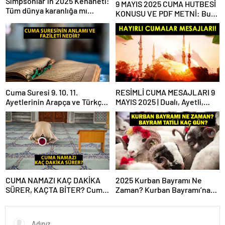
Simpsonlar’ın 2025 Kehaneti:
9 MAYIS 2025 CUMA HUTBESİ
Tüm dünya karanlığa mı
KONUSU VE PDF METNİ: Bu
gömülecek?
haftaki Cuma hutbesi konusu
ne?
Cuma Suresi 9. 10. 11.
RESİMLİ CUMA MESAJLARI 9
Ayetlerinin Arapça ve Türkçe
MAYIS 2025 | Dualı, Ayetli,
Okunuşu ile Meali: Cuma
Hadisli, Yazılı, En Yeni Cuma
Suresinin Anlamı ve Fazileti
Mesajları ve Sözleri!
Nedir?
CUMA NAMAZI KAÇ DAKİKA
2025 Kurban Bayramı Ne
SÜRER, KAÇTA BİTER? Cuma
Zaman? Kurban Bayramı’na
Vakti Ne Zaman Biter? Cuma
Kaç Gün Kaldı, Bayram Tatili
Namazı Süresi Diyanet!
Kaç Gün? 2025 Dini Günler
Takvimi