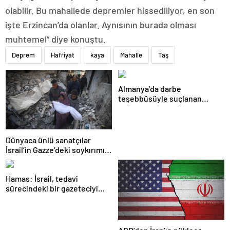
olabilir. Bu mahallede depremler hissediliyor, en son
işte Erzincan’da olanlar. Aynısının burada olması
muhtemel” diye konuştu.
Deprem
Hafriyat
kaya
Mahalle
Taş
Almanya’da darbe
teşebbüsüyle suçlanan
örgüte ait dernek yasaklandı
Dünyaca ünlü sanatçılar
İsrail’in Gazze’deki soykırımını
kınadı
Hamas: İsrail, tedavi
sürecindeki bir gazeteciyi
öldürerek savaş suçu
işlemiştir