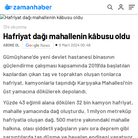
134 okunma
Hafriyat dağı mahallenin kâbusu oldu
9 Mart 2024 00:48
ABONE OL
News
Gümüşhane’de yeni devlet hastanesi binasının
güçlendirme çalışması kapsamında 2019’da başlatılan
kazılardan çıkan taş ve topraktan oluşan tonlarca
hafriyat, kamyonlarla taşındığı Karşıyaka Mahallesi’nin
üst yamacına dökülerek depolandı.
Yüzde 43 eğimli alana dökülen 32 bin kamyon hafriyat,
mahalle yamacında dağ oluşturdu. 1 milyon metreküp
hafriyatla oluşan dağ, 500 metre yakınındaki mahalle
halkına, olası şiddetli yağışların yanı sıra deprem gibi
sarsıntılarda taş düşme ve heyelan endişesi yaşatıyor.