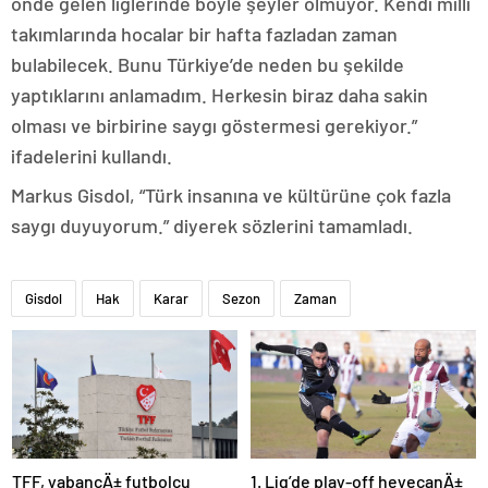
önde gelen liglerinde böyle şeyler olmuyor. Kendi milli
takımlarında hocalar bir hafta fazladan zaman
bulabilecek. Bunu Türkiye’de neden bu şekilde
yaptıklarını anlamadım. Herkesin biraz daha sakin
olması ve birbirine saygı göstermesi gerekiyor.”
ifadelerini kullandı.
Markus Gisdol, “Türk insanına ve kültürüne çok fazla
saygı duyuyorum.” diyerek sözlerini tamamladı.
Gisdol
Hak
Karar
Sezon
Zaman
TFF, yabancÄ± futbolcu
1. Lig’de play-off heyecanÄ±