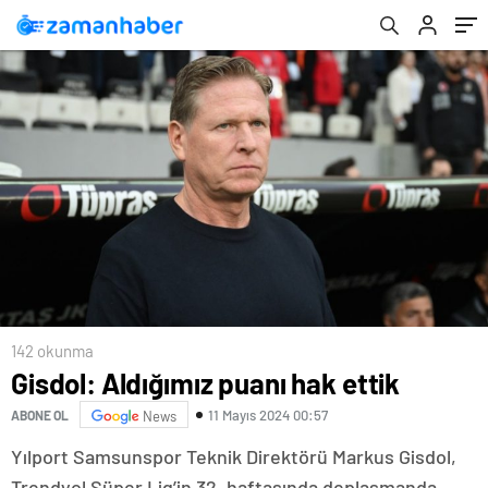
142 okunma
Gisdol: Aldığımız puanı hak ettik
11 Mayıs 2024 00:57
ABONE OL
News
Yılport Samsunspor Teknik Direktörü Markus Gisdol,
Trendyol Süper Lig’in 32. haftasında deplasmanda