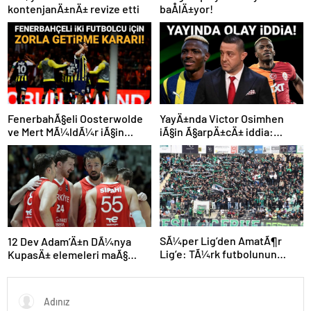
kontenjanÄ±nÄ± revize etti
baÅlÄ±yor!
FenerbahÃ§eli Oosterwolde
YayÄ±nda Victor Osimhen
ve Mert MÃ¼ldÃ¼r iÃ§in
iÃ§in Ã§arpÄ±cÄ± iddia:
olaylÄ± derbi davasÄ±nda
“Futbol tarihinin en
zorla getirme kararÄ±
bÃ¼yÃ¼k Åoku olur!”
SÃ¼per Lig’den AmatÃ¶r
12 Dev Adam’Ä±n DÃ¼nya
Lig’e: TÃ¼rk futbolunun
KupasÄ± elemeleri maÃ§
kÃ¶klÃ¼ kulÃ¼pleri dibi
programÄ± aÃ§Ä±klandÄ±
gÃ¶rdÃ¼