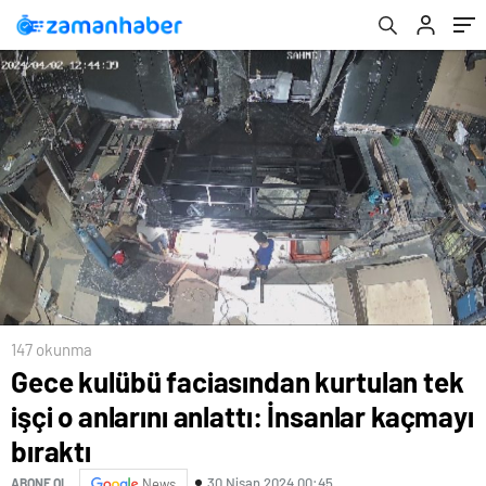
147 okunma
Gece kulübü faciasından kurtulan tek
işçi o anlarını anlattı: İnsanlar kaçmayı
bıraktı
30 Nisan 2024 00:45
ABONE OL
News