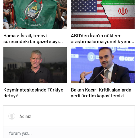
Hamas: İsrail, tedavi
ABD’den İran’ın nükleer
sürecindeki bir gazeteciyi
araştırmalarına yönelik yeni
öldürerek savaş suçu
yaptırımlar
işlemiştir
Keşmir ateşkesinde Türkiye
Bakan Kacır: Kritik alanlarda
detayı!
yerli üretim kapasitemizi
artıracağız