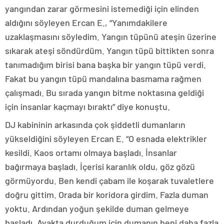
yangından zarar görmesini istemediği için elinden
aldığını söyleyen Ercan E., “Yanımdakilere
uzaklaşmasını söyledim. Yangın tüpünü ateşin üzerine
sıkarak ateşi söndürdüm. Yangın tüpü bittikten sonra
tanımadığım birisi bana başka bir yangın tüpü verdi.
Fakat bu yangın tüpü mandalına basmama rağmen
çalışmadı. Bu sırada yangın bitme noktasına geldiği
için insanlar kaçmayı bıraktı” diye konuştu.
DJ kabininin arkasında çok şiddetli dumanların
yükseldiğini söyleyen Ercan E. “O esnada elektrikler
kesildi. Kaos ortamı olmaya başladı. İnsanlar
bağırmaya başladı. İçerisi karanlık oldu, göz gözü
görmüyordu. Ben kendi çabam ile koşarak tuvaletlere
doğru gittim. Orada bir koridora girdim. Fazla duman
yoktu. Ardından yoğun şekilde duman gelmeye
başladı. Ayakta durduğum için dumanın beni daha fazla