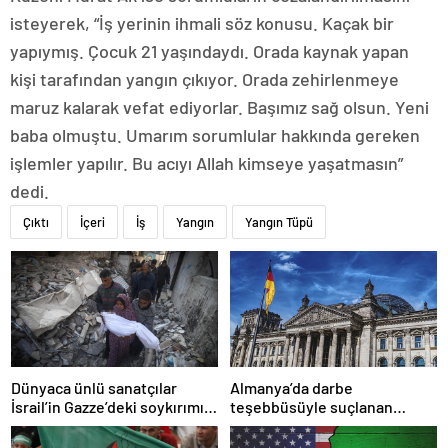
isteyerek, “İş yerinin ihmali söz konusu. Kaçak bir
yapıymış. Çocuk 21 yaşındaydı. Orada kaynak yapan
kişi tarafından yangın çıkıyor. Orada zehirlenmeye
maruz kalarak vefat ediyorlar. Başımız sağ olsun. Yeni
baba olmuştu. Umarım sorumlular hakkında gereken
işlemler yapılır. Bu acıyı Allah kimseye yaşatmasın”
dedi.
Çıktı
İçeri
İş
Yangın
Yangın Tüpü
Dünyaca ünlü sanatçılar
Almanya’da darbe
İsrail’in Gazze’deki soykırımını
teşebbüsüyle suçlanan
kınadı
örgüte ait dernek yasaklandı