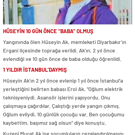
HÜSEYİN 10 GÜN ÖNCE “BABA” OLMUŞ
Yangınında ölen Hüseyin Ak, memleketi Diyarbakır’ın
Ergani ilçesinde toprağa verildi. Ak’ın, 2 yıl önce
evlendiği ve 10 gün önce de baba olduğu öğrenildi.
1 YILDIR İSTANBUL’DAYMIŞ
Hüseyin Ak’ın 2 yıl önce evlenip 1 yıl önce İstanbul’a
yerleştiğini belirten babası Erol Ak, “Oğlum elektrik
teknisyeniydi. Asansör işlerini yapıyordu. Onu
çalışmaya çağırdılar. Çalıştığı yerde yangın çıkmış.
Oğlum evliydi, 10 günlük çocuğu var. Ben çocuğumu
kaybettim, başımız sağ olsun” diye konuştu.
Kuzeni Murat Ak ise sorumluların cezalandırılmasını