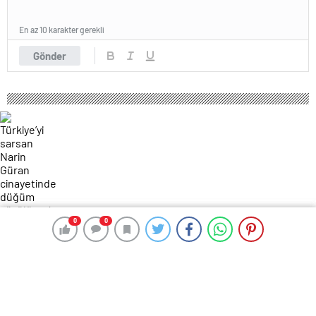
En az 10 karakter gerekli
Gönder
0
0
0
0
118 okunma