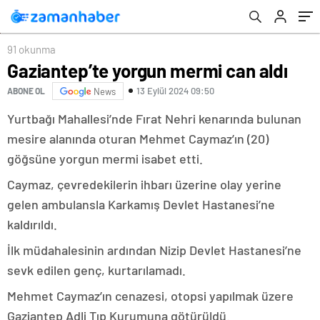
Narin ne gördü?
91 okunma
Gaziantep’te yorgun mermi can aldı
13 Eylül 2024 09:50
ABONE OL
News
Yurtbağı Mahallesi’nde Fırat Nehri kenarında bulunan
mesire alanında oturan Mehmet Caymaz’ın (20)
göğsüne yorgun mermi isabet etti.
Caymaz, çevredekilerin ihbarı üzerine olay yerine
gelen ambulansla Karkamış Devlet Hastanesi’ne
kaldırıldı.
İlk müdahalesinin ardından Nizip Devlet Hastanesi’ne
sevk edilen genç, kurtarılamadı.
Mehmet Caymaz’ın cenazesi, otopsi yapılmak üzere
Gaziantep Adli Tıp Kurumuna götürüldü.