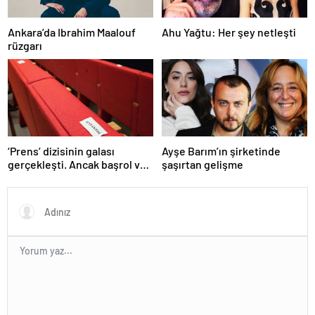
Ankara’da Ibrahim Maalouf
Ahu Yağtu: Her şey netleşti
rüzgarı
‘Prens’ dizisinin galası
Ayşe Barım’ın şirketinde
gerçekleşti. Ancak başrol ve
şaşırtan gelişme
teknik ekip katılmadı