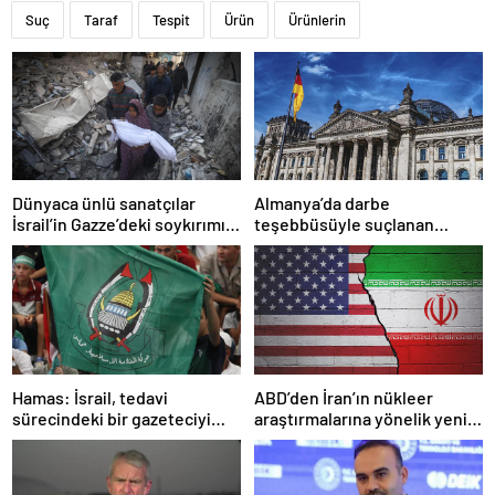
Suç
Taraf
Tespit
Ürün
Ürünlerin
Dünyaca ünlü sanatçılar
Almanya’da darbe
İsrail’in Gazze’deki soykırımını
teşebbüsüyle suçlanan
kınadı
örgüte ait dernek yasaklandı
Hamas: İsrail, tedavi
ABD’den İran’ın nükleer
sürecindeki bir gazeteciyi
araştırmalarına yönelik yeni
öldürerek savaş suçu
yaptırımlar
işlemiştir