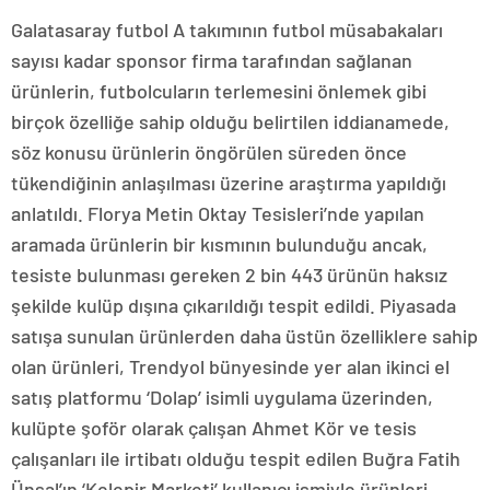
Galatasaray futbol A takımının futbol müsabakaları
sayısı kadar sponsor firma tarafından sağlanan
ürünlerin, futbolcuların terlemesini önlemek gibi
birçok özelliğe sahip olduğu belirtilen iddianamede,
söz konusu ürünlerin öngörülen süreden önce
tükendiğinin anlaşılması üzerine araştırma yapıldığı
anlatıldı. Florya Metin Oktay Tesisleri’nde yapılan
aramada ürünlerin bir kısmının bulunduğu ancak,
tesiste bulunması gereken 2 bin 443 ürünün haksız
şekilde kulüp dışına çıkarıldığı tespit edildi. Piyasada
satışa sunulan ürünlerden daha üstün özelliklere sahip
olan ürünleri, Trendyol bünyesinde yer alan ikinci el
satış platformu ‘Dolap’ isimli uygulama üzerinden,
kulüpte şoför olarak çalışan Ahmet Kör ve tesis
çalışanları ile irtibatı olduğu tespit edilen Buğra Fatih
Ünsal’ın ‘Kelepir Marketi’ kullanıcı ismiyle ürünleri