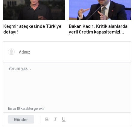
Keşmir ateşkesinde Türkiye
Bakan Kacır: Kritik alanlarda
detayı!
yerli üretim kapasitemizi
artıracağız
En az 10 karakter gerekli
Gönder