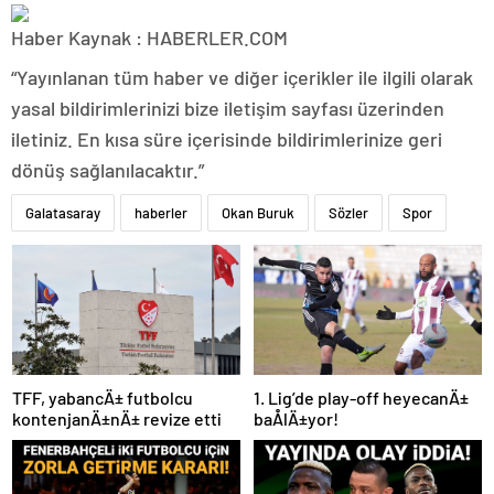
Haber Kaynak : HABERLER.COM
“Yayınlanan tüm haber ve diğer içerikler ile ilgili olarak
yasal bildirimlerinizi bize iletişim sayfası üzerinden
iletiniz. En kısa süre içerisinde bildirimlerinize geri
dönüş sağlanılacaktır.”
Galatasaray
haberler
Okan Buruk
Sözler
Spor
TFF, yabancÄ± futbolcu
1. Lig’de play-off heyecanÄ±
kontenjanÄ±nÄ± revize etti
baÅlÄ±yor!