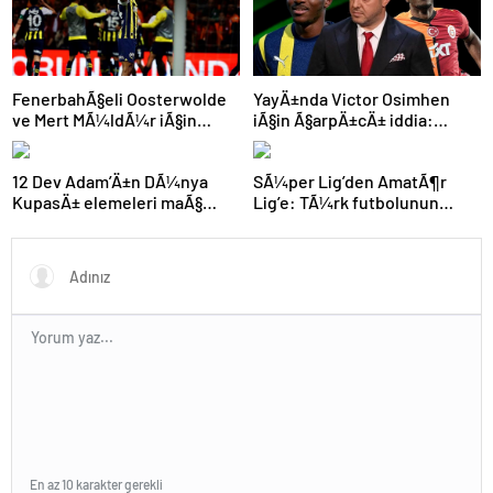
FenerbahÃ§eli Oosterwolde
YayÄ±nda Victor Osimhen
ve Mert MÃ¼ldÃ¼r iÃ§in
iÃ§in Ã§arpÄ±cÄ± iddia:
olaylÄ± derbi davasÄ±nda
“Futbol tarihinin en
zorla getirme kararÄ±
bÃ¼yÃ¼k Åoku olur!”
12 Dev Adam’Ä±n DÃ¼nya
SÃ¼per Lig’den AmatÃ¶r
KupasÄ± elemeleri maÃ§
Lig’e: TÃ¼rk futbolunun
programÄ± aÃ§Ä±klandÄ±
kÃ¶klÃ¼ kulÃ¼pleri dibi
gÃ¶rdÃ¼
En az 10 karakter gerekli