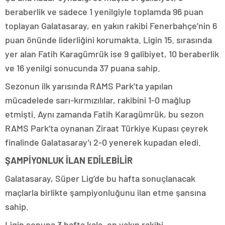
beraberlik ve sadece 1 yenilgiyle toplamda 96 puan
toplayan Galatasaray, en yakın rakibi Fenerbahçe’nin 6
puan önünde liderliğini korumakta. Ligin 15. sırasında
yer alan Fatih Karagümrük ise 9 galibiyet, 10 beraberlik
ve 16 yenilgi sonucunda 37 puana sahip.
Sezonun ilk yarısında RAMS Park’ta yapılan
mücadelede sarı-kırmızılılar, rakibini 1-0 mağlup
etmişti. Aynı zamanda Fatih Karagümrük, bu sezon
RAMS Park’ta oynanan Ziraat Türkiye Kupası çeyrek
finalinde Galatasaray’ı 2-0 yenerek kupadan eledi.
ŞAMPİYONLUK İLAN EDİLEBİLİR
Galatasaray, Süper Lig’de bu hafta sonuçlanacak
maçlarla birlikte şampiyonluğunu ilan etme şansına
sahip.
Ligin sonuna 3 hafta kala, en yakın rakibi