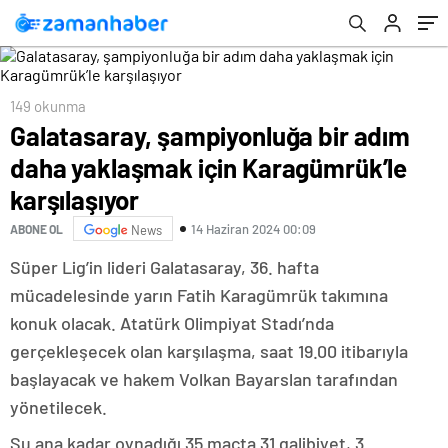
149 okunma
Galatasaray, şampiyonluğa bir adım
daha yaklaşmak için Karagümrük’le
karşılaşıyor
14 Haziran 2024 00:09
ABONE OL
News
Süper Lig’in lideri Galatasaray, 36. hafta
mücadelesinde yarın Fatih Karagümrük takımına
konuk olacak. Atatürk Olimpiyat Stadı’nda
gerçekleşecek olan karşılaşma, saat 19.00 itibarıyla
başlayacak ve hakem Volkan Bayarslan tarafından
yönetilecek.
Şu ana kadar oynadığı 35 maçta 31 galibiyet, 3