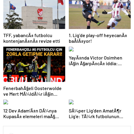
TFF, yabancÄ± futbolcu
1. Lig’de play-off heyecanÄ±
kontenjanÄ±nÄ± revize etti
baÅlÄ±yor!
YayÄ±nda Victor Osimhen
iÃ§in Ã§arpÄ±cÄ± iddia:
“Futbol tarihinin en
bÃ¼yÃ¼k Åoku olur!”
FenerbahÃ§eli Oosterwolde
ve Mert MÃ¼ldÃ¼r iÃ§in
olaylÄ± derbi davasÄ±nda
zorla getirme kararÄ±
12 Dev Adam’Ä±n DÃ¼nya
SÃ¼per Lig’den AmatÃ¶r
KupasÄ± elemeleri maÃ§
Lig’e: TÃ¼rk futbolunun
programÄ± aÃ§Ä±klandÄ±
kÃ¶klÃ¼ kulÃ¼pleri dibi
gÃ¶rdÃ¼