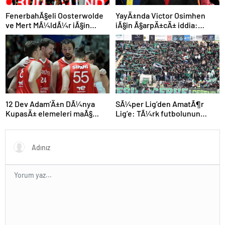
FenerbahÃ§eli Oosterwolde
YayÄ±nda Victor Osimhen
ve Mert MÃ¼ldÃ¼r iÃ§in
iÃ§in Ã§arpÄ±cÄ± iddia:
olaylÄ± derbi davasÄ±nda
“Futbol tarihinin en
zorla getirme kararÄ±
bÃ¼yÃ¼k Åoku olur!”
SÃ¼per Lig’den AmatÃ¶r
12 Dev Adam’Ä±n DÃ¼nya
Lig’e: TÃ¼rk futbolunun
KupasÄ± elemeleri maÃ§
kÃ¶klÃ¼ kulÃ¼pleri dibi
programÄ± aÃ§Ä±klandÄ±
gÃ¶rdÃ¼