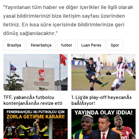
“Yayınlanan tüm haber ve diğer içerikler ile ilgili olarak
yasal bildirimlerinizi bize iletişim sayfası üzerinden
iletiniz. En kısa süre içerisinde bildirimlerinize geri
dönüş sağlanılacaktır.”
Brezilya
Fenerbahçe
futbol
Luan Peres
Spor
TFF, yabancÄ± futbolcu
1. Lig’de play-off heyecanÄ±
kontenjanÄ±nÄ± revize etti
baÅlÄ±yor!