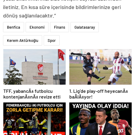
iletiniz. En kısa süre içerisinde bildirimlerinize geri
dönüş sağlanılacaktır.”
Benfica
Ekonomi
Finans
Galatasaray
Kerem Aktürkoğlu
Spor
TFF, yabancÄ± futbolcu
1. Lig’de play-off heyecanÄ±
kontenjanÄ±nÄ± revize etti
baÅlÄ±yor!